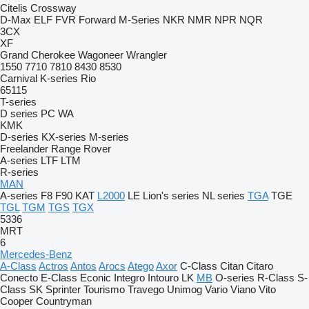
Citelis
Crossway
D-Max
ELF
FVR
Forward
M-Series
NKR
NMR
NPR
NQR
3CX
XF
Grand Cherokee
Wagoneer
Wrangler
1550
7710
7810
8430
8530
Carnival
K-series
Rio
65115
T-series
D series
PC
WA
KMK
D-series
KX-series
M-series
Freelander
Range Rover
A-series
LTF
LTM
R-series
MAN
A-series
F8
F90
KAT
L2000
LE
Lion's series
NL series
TGA
TGE
TGL
TGM
TGS
TGX
5336
MRT
6
Mercedes-Benz
A-Class
Actros
Antos
Arocs
Atego
Axor
C-Class
Citan
Citaro
Conecto
E-Class
Econic
Integro
Intouro
LK
MB
O-series
R-Class
S-
Class
SK
Sprinter
Tourismo
Travego
Unimog
Vario
Viano
Vito
Cooper
Countryman