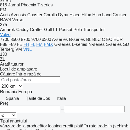
815
Jamal
Phoenix
T-series
FM
Auris
Avensis
Coaster
Corolla
Dyna
Hiace
Hilux
Hino
Land Cruiser
RAV4
Verso
375
Amarok
Caddy
Crafter
Golf
LT
Passat
Polo
Transporter
Volvo
7700
8500
8700
9700
9900
A-series
B-series
BL
BLC
C
EC
ECR
F88
F89
FE
FH
FL
FM
FMX
G-series
L-series
N-series
S-series
SD
Terberg
VM
VNL
130
ZL
Arată tuturor
Locul de amplasare
Căutare într-o rază de
România
Europa
Spania
Țările de Jos
Italia
Preţ
–
Tipul anunțului
vânzare
de la producător
leasing
credit
plată în rate
trade-in (schimb