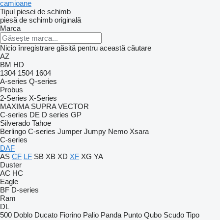
camioane
Tipul piesei de schimb
piesă de schimb originală
Marca
Nicio înregistrare găsită pentru această căutare
AZ
BM
HD
1304
1504
1604
A-series
Q-series
Probus
2-Series
X-Series
MAXIMA
SUPRA
VECTOR
C-series
DE
D series
GP
Silverado
Tahoe
Berlingo
C-series
Jumper
Jumpy
Nemo
Xsara
C-series
DAF
AS
CF
LF
SB
XB
XD
XF
XG
YA
Duster
AC
HC
Eagle
BF
D-series
Ram
DL
500
Doblo
Ducato
Fiorino
Palio
Panda
Punto
Qubo
Scudo
Tipo