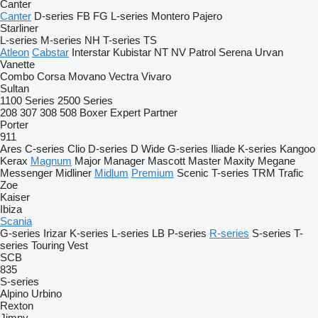
Canter
Canter
D-series
FB
FG
L-series
Montero
Pajero
Starliner
L-series
M-series
NH
T-series
TS
Atleon
Cabstar
Interstar
Kubistar
NT
NV
Patrol
Serena
Urvan
Vanette
Combo
Corsa
Movano
Vectra
Vivaro
Sultan
1100 Series
2500 Series
208
307
308
508
Boxer
Expert
Partner
Porter
911
Ares
C-series
Clio
D-series
D Wide
G-series
Iliade
K-series
Kangoo
Kerax
Magnum
Major
Manager
Mascott
Master
Maxity
Megane
Messenger
Midliner
Midlum
Premium
Scenic
T-series
TRM
Trafic
Zoe
Kaiser
Ibiza
Scania
G-series
Irizar
K-series
L-series
LB
P-series
R-series
S-series
T-
series
Touring
Vest
SCB
835
S-series
Alpino
Urbino
Rexton
Jimny