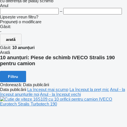
cu diferență de plată)
schimb
Anul
–
Lipsește vreun filtru?
Propuneți o modificare
Găsit:
-
arată
Găsit:
10 anunțuri
Arată
10 anunțuri:
Piese de schimb IVECO Stralis 190
pentru camion
Filtru
Ordonează
:
Data publicării
Data publicării
La început mai scump
La început la preț mic
Anul - la
început anunțurile noi
Anul - la început vechi