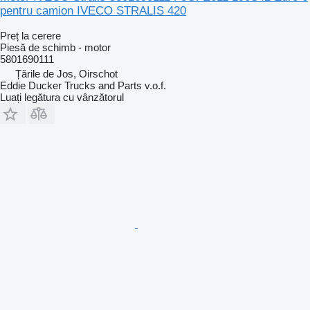
pentru camion IVECO STRALIS 420
Preț la cerere
Piesă de schimb - motor
5801690111
Țările de Jos, Oirschot
Eddie Ducker Trucks and Parts v.o.f.
Luați legătura cu vânzătorul