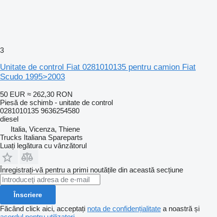
3
Unitate de control Fiat 0281010135 pentru camion Fiat
Scudo 1995>2003
50 EUR
≈ 262,30 RON
Piesă de schimb - unitate de control
0281010135 9636254580
diesel
Italia, Vicenza, Thiene
Trucks Italiana Spareparts
Luați legătura cu vânzătorul
Înregistrați-vă pentru a primi noutățile din această secțiune
Înscriere
Făcând click aici, acceptați
nota de confidențialitate
a noastră și
acordul pentru utilizatori
.