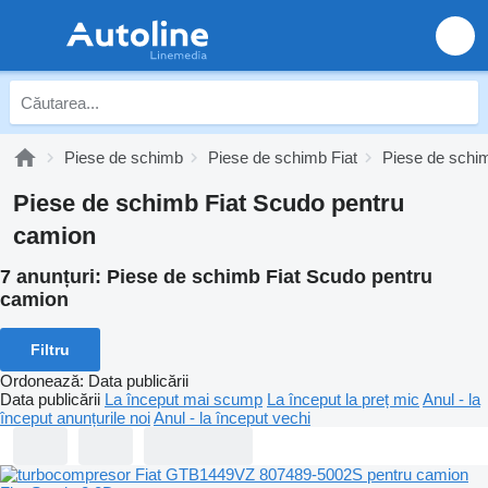
Piese de schimb
Piese de schimb Fiat
Piese de schi
Piese de schimb Fiat Scudo pentru
camion
7 anunțuri:
Piese de schimb Fiat Scudo pentru
camion
Filtru
Ordonează
:
Data publicării
Data publicării
La început mai scump
La început la preț mic
Anul - la
început anunțurile noi
Anul - la început vechi