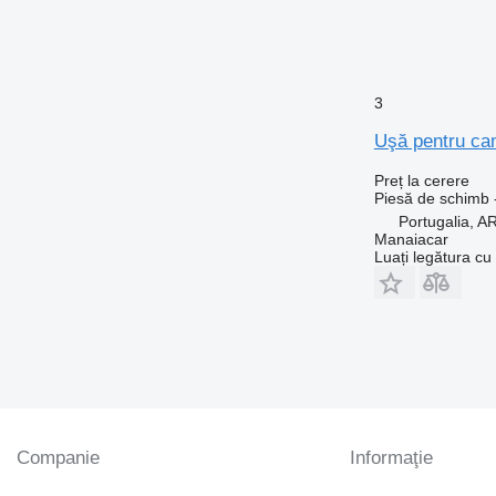
3
Uşă pentru ca
Preț la cerere
Piesă de schimb 
Portugalia,
Manaiacar
Luați legătura cu
Companie
Informaţie