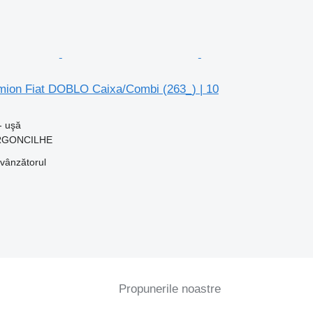
mion Fiat DOBLO Caixa/Combi (263_) | 10
- uşă
 ARGONCILHE
 vânzătorul
Propunerile noastre