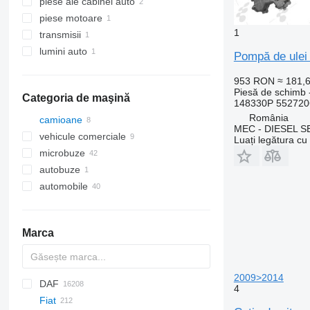
piese ale cabinei auto
panouri cu dispozitive
piese motoare
unităţi de control
uşi
1
transmisii
izolaţii
pompe de ulei
lumini auto
cutii de viteze
Pompă de ule
faruri
953 RON
≈ 181,
Piesă de schimb 
Categoria de maşină
148330P 552720
România
camioane
MEC - DIESEL S
vehicule comerciale
Luați legătura cu
microbuze
autobuze
automobile
Marca
2009>2014
DAF
AZ
BM
1304
A-series
Probus
2-Series
MAXIMA
C-series
Silverado
Berlingo
C-series
4
Fiat
HD
1504
Q-series
X-Series
SUPRA
DE
Tahoe
C-series
AS
Duster
AC
Eagle
BF
Ram
DL