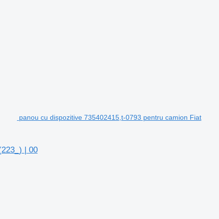
panou cu dispozitive 735402415,t-0793 pentru camion Fiat
223_) | 00