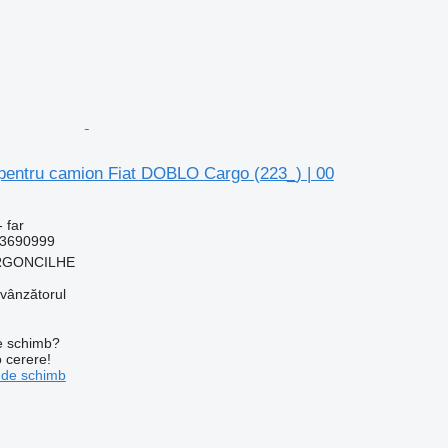
pentru camion Fiat DOBLO Cargo (223_) | 00
 far
3690999
 ARGONCILHE
 vânzătorul
de schimb?
o cerere!
 de schimb