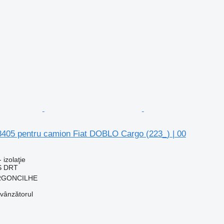
88405 pentru camion Fiat DOBLO Cargo (223_) | 00
 izolaţie
S DRT
 ARGONCILHE
 vânzătorul