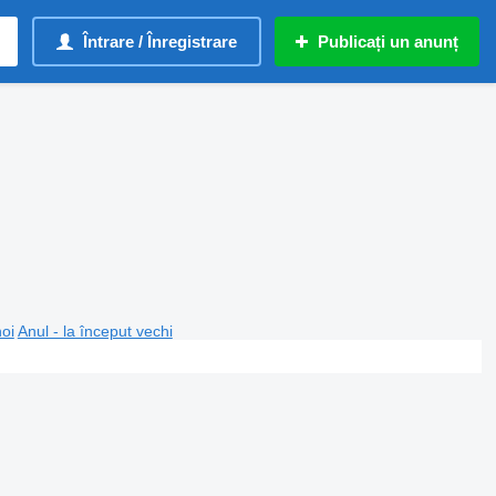
Întrare / Înregistrare
Publicați un anunț
noi
Anul - la început vechi