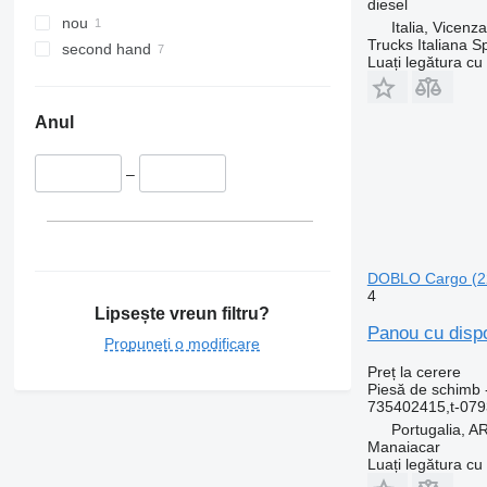
diesel
nou
Italia, Vicenz
Trucks Italiana S
second hand
Luați legătura cu
Anul
–
DOBLO Cargo (22
4
Lipsește vreun filtru?
Panou cu disp
Propuneți o modificare
Preț la cerere
Piesă de schimb -
735402415,t-079
Portugalia,
Manaiacar
Luați legătura cu