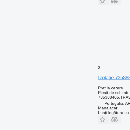
3
Izolaţie 7353
Preț la cerere
Piesă de schimb -
735388405,TRA
Portugalia,
Manaiacar
Luați legătura cu