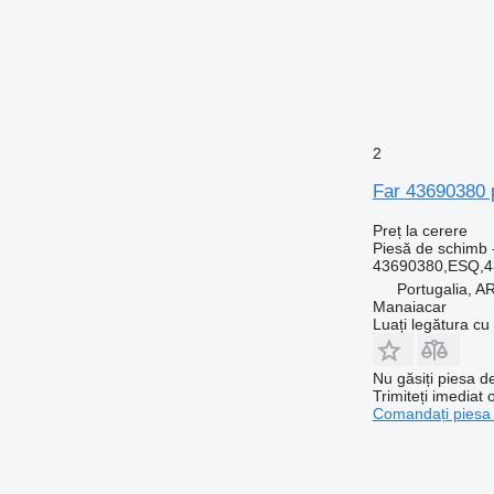
2
Far 43690380 
Preț la cerere
Piesă de schimb -
43690380,ESQ,4
Portugalia,
Manaiacar
Luați legătura cu
Nu găsiți piesa 
Trimiteți imediat 
Comandați piesa