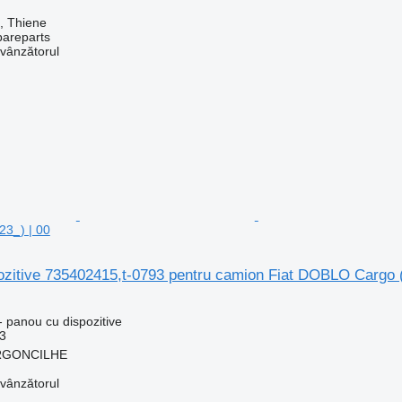
a, Thiene
pareparts
 vânzătorul
3_) | 00
ozitive 735402415,t-0793 pentru camion Fiat DOBLO Cargo (
 panou cu dispozitive
3
 ARGONCILHE
 vânzătorul