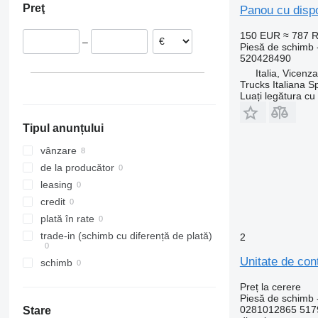
Preţ
Panou cu dispo
O-series
Megane
FE
R-Class
Messenger
FH
150 EUR
≈ 787 
–
Piesă de schimb -
S-Class
Midliner
FL
520428490
SK
Midlum
FM
Italia, Vicenz
Sprinter
Premium
FMX
Trucks Italiana S
Luați legătura cu
Tourismo
Scenic
G-series
Travego
T-series
L-series
Tipul anunțului
Unimog
TRM
N-series
Vario
Trafic
S-series
vânzare
Viano
Zoe
SD
de la producător
Vito
Terberg
leasing
VM
credit
VNL
plată în rate
trade-in (schimb cu diferență de plată)
2
Unitate de con
schimb
Preț la cerere
Piesă de schimb -
0281012865 517
Stare