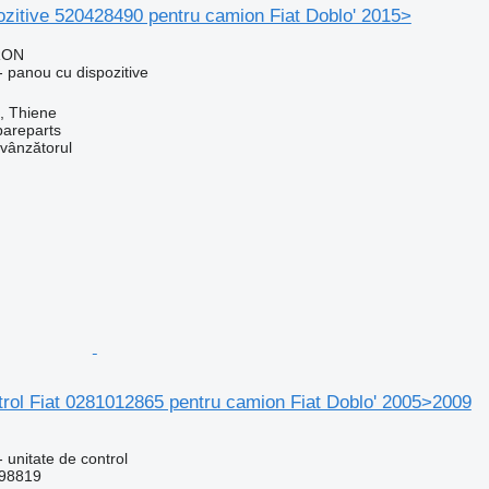
zitive 520428490 pentru camion Fiat Doblo' 2015>
RON
 panou cu dispozitive
a, Thiene
pareparts
 vânzătorul
trol Fiat 0281012865 pentru camion Fiat Doblo' 2005>2009
 unitate de control
98819