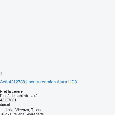
3
Axă 42127881 pentru camion Astra HD8
Preț la cerere
Piesă de schimb - axă
42127881
diesel
Italia, Vicenza, Thiene
Trucks Italiana Spareparts