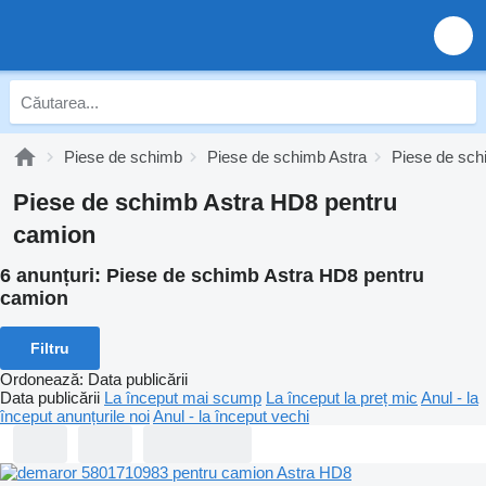
Piese de schimb
Piese de schimb Astra
Piese de sch
Piese de schimb Astra HD8 pentru
camion
6 anunțuri:
Piese de schimb Astra HD8 pentru
camion
Filtru
Ordonează
:
Data publicării
Data publicării
La început mai scump
La început la preț mic
Anul - la
început anunțurile noi
Anul - la început vechi