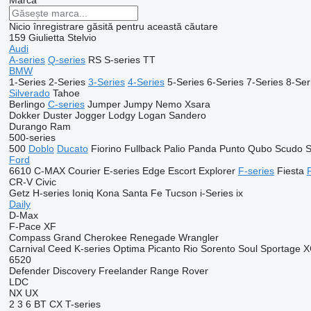
Marca
Nicio înregistrare găsită pentru această căutare
159
Giulietta
Stelvio
Audi
A-series
Q-series
RS
S-series
TT
BMW
1-Series
2-Series
3-Series
4-Series
5-Series
6-Series
7-Series
8-Ser
Silverado
Tahoe
Berlingo
C-series
Jumper
Jumpy
Nemo
Xsara
Dokker
Duster
Jogger
Lodgy
Logan
Sandero
Durango
Ram
500-series
500
Doblo
Ducato
Fiorino
Fullback
Palio
Panda
Punto
Qubo
Scudo
S
Ford
6610
C-MAX
Courier
E-series
Edge
Escort
Explorer
F-series
Fiesta
CR-V
Civic
Getz
H-series
Ioniq
Kona
Santa Fe
Tucson
i-Series
ix
Daily
D-Max
F-Pace
XF
Compass
Grand Cherokee
Renegade
Wrangler
Carnival
Ceed
K-series
Optima
Picanto
Rio
Sorento
Soul
Sportage
X
6520
Defender
Discovery
Freelander
Range Rover
LDC
NX
UX
2
3
6
BT
CX
T-series