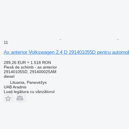
11
Ax anterior Volkswagen 2.4 D 291401055D pentru automob
289,26 EUR
≈ 1.518 RON
Piesă de schimb - ax anterior
291401055D, 291400025AM
diesel
Lituania, Panevėžys
UAB Aradnis
Luați legătura cu vânzătorul