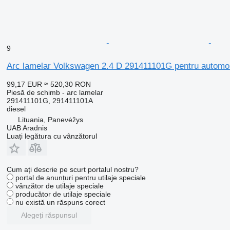
9
Arc lamelar Volkswagen 2.4 D 291411101G pentru automob
99,17 EUR
≈ 520,30 RON
Piesă de schimb - arc lamelar
291411101G, 291411101A
diesel
Lituania, Panevėžys
UAB Aradnis
Luați legătura cu vânzătorul
Cum ați descrie pe scurt portalul nostru?
portal de anunțuri pentru utilaje speciale
vânzător de utilaje speciale
producător de utilaje speciale
nu există un răspuns corect
Alegeți răspunsul