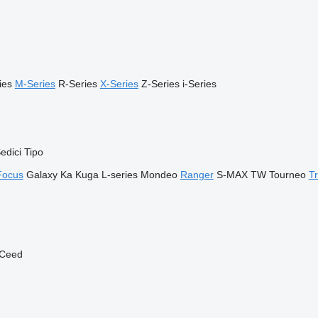
ies
M-Series
R-Series
X-Series
Z-Series
i-Series
edici
Tipo
Focus
Galaxy
Ka
Kuga
L-series
Mondeo
Ranger
S-MAX
TW
Tourneo
Tr
Ceed