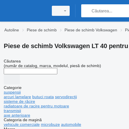
Autoline
Piese de schimb
Piese de schimb Volkswagen
Pi
Piese de schimb Volkswagen LT 40 pentru
Căutarea
(număr de catalog, marca, modelul, piesă de schimb)
Categorie
suspensii
arcuri lamelare
butuci roata
servodirecţii
sisteme de răcire
radiatoare de racire pentru motoare
transmisii
axe anterioare
Categoria de maşină
vehicule comerciale
microbuze
automobile