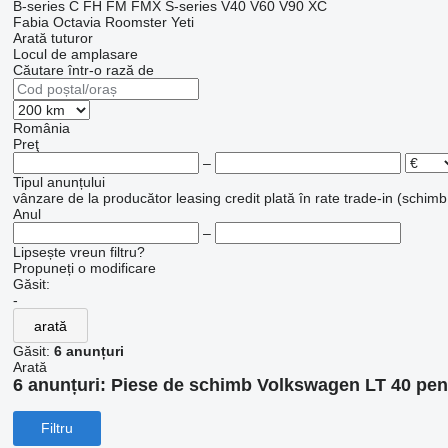
B-series
C
FH
FM
FMX
S-series
V40
V60
V90
XC
Fabia
Octavia
Roomster
Yeti
Arată tuturor
Locul de amplasare
Căutare într-o rază de
România
Preţ
–
Tipul anunțului
vânzare
de la producător
leasing
credit
plată în rate
trade-in (schimb
Anul
–
Lipsește vreun filtru?
Propuneți o modificare
Găsit:
-
arată
Găsit:
6 anunțuri
Arată
6 anunțuri:
Piese de schimb Volkswagen LT 40 pen
Filtru