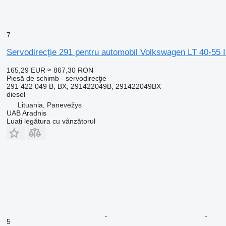
7
Servodirecţie 291 pentru automobil Volkswagen LT 40-55 
165,29 EUR
≈ 867,30 RON
Piesă de schimb - servodirecţie
291 422 049 B, BX, 291422049B, 291422049BX
diesel
Lituania, Panevėžys
UAB Aradnis
Luați legătura cu vânzătorul
5