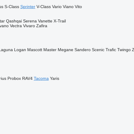
ss
S-Class
Sprinter
V-Class
Vario
Viano
Vito
tar
Qashqai
Serena
Vanette
X-Trail
vano
Vectra
Vivaro
Zafira
Laguna
Logan
Mascott
Master
Megane
Sandero
Scenic
Trafic
Twingo
rius
Probox
RAV4
Tacoma
Yaris