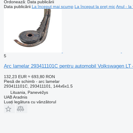
Ordonează
:
Data publicării
Data publicării
La început mai scump
La început la preț mic
Anul - la
5
Arc lamelar 293411101C pentru automobil Volkswagen LT 
132,23 EUR
≈ 693,80 RON
Piesă de schimb - arc lamelar
293411101C, 293411101, 144x6x1.5
Lituania, Panevėžys
UAB Aradnis
Luați legătura cu vânzătorul