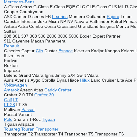
Mercedes-Benz
A-Class
Actros
C-Class
E-Class
EQE
GLC
GLE-Class
GLS
ML
R-Cla
Cooper
Countryman
ASX
Canter
D-series
FB
L-series
Montero
Outlander
Pajero
Triton
Cabstar
Interstar
Juke
Micra
NP
NV
Navara
Pathfinder
Patrol
Primas
Antara
Astra
Combo
Corsa
Crossland
Grandland
Insignia
Meriva
Mo
Sultan
208
301
307
308
508
2008
3008
5008
Boxer
Expert
Partner
911
Cayenne
Macan
Panamera
Renault
C-series
Captur
Clio
Duster
Espace
K-series
Kadjar
Kangoo
Koleos
Ibiza
Leon
Fortwo
Rexton
Impreza
Baleno
Grand Vitara
Ignis
Jimny
SX4
Swift
Vitara
Auris
Avensis
Aygo
Corolla
Dyna
Hiace
Hilux
Land Cruiser
Lite Ace
P
Volkswagen
Amarok
Arteon
Atlas
Caddy
Crafter
Crafter 2.0 TDI
Crafter 30
Golf
LT
LT 28
LT 35
Multivan
Passat
Passat Variant
Polo
Sharan
T-Roc
Tiguan
Tiguan Allspace
Touareg
Touran
Transporter
Transporter T2
Transporter T4
Transporter T5
Transporter T6