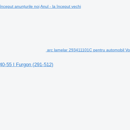
 început anunțurile noi
Anul - la început vechi
arc lamelar 293411101C pentru automobil Vo
40-55 I Furgon (291-512)