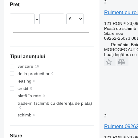
2
Preţ
Tourneo
Twingo
Transporter
Rulment cu ro
Transit
Zoe
–
121 RON
≈ 23,0
Piesă de schimb -
Stare
nou
09262-25073 081
România, Bai
MOROGEC AUT
Luați legătura cu
Tipul anunțului
vânzare
de la producător
leasing
credit
plată în rate
trade-in (schimb cu diferență de plată)
schimb
2
Rulment 09262
Stare
121 RON
≈ 23,0