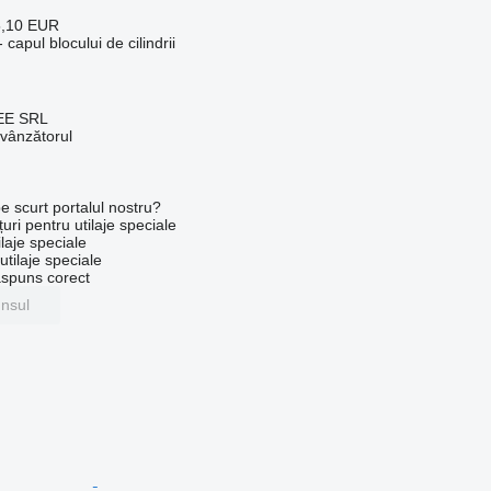
5,10 EUR
capul blocului de cilindrii
EE SRL
 vânzătorul
e scurt portalul nostru?
uri pentru utilaje speciale
laje speciale
tilaje speciale
ăspuns corect
unsul