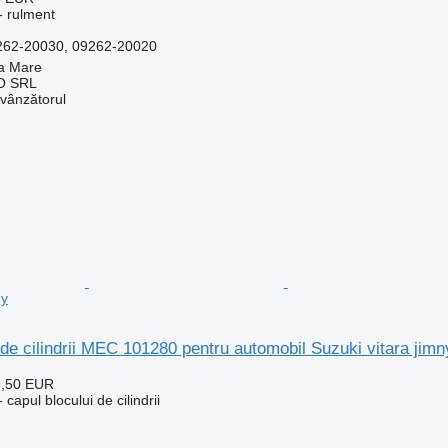
- rulment
262-20030, 09262-20020
a Mare
O SRL
 vânzătorul
ny
 de cilindrii MEC 101280 pentru automobil Suzuki vitara jimn
6,50 EUR
capul blocului de cilindrii