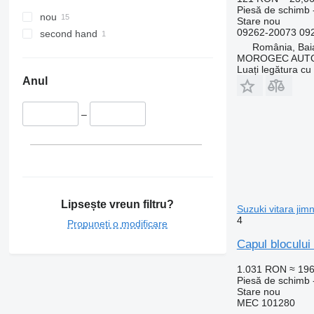
Piesă de schimb 
nou
Stare
nou
09262-20073 09
second hand
România, Bai
MOROGEC AUT
Luați legătura cu
Anul
–
Lipsește vreun filtru?
Suzuki vitara jim
4
Propuneți o modificare
Capul blocului
1.031 RON
≈ 19
Piesă de schimb - 
Stare
nou
MEC 101280