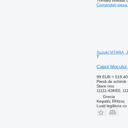
Trimiteți imediat 
Comandați piesa
Suzuki VITARA, 
7
Capul bloculu
99 EUR
≈ 519,4
Piesă de schimb - 
Stare
nou
11111-63KE0, 11
Grecia
Keφalές RHίzoς
Luați legătura cu