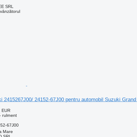
EE SRL
 vânzătorul
i 2415267J00/ 24152-67J00 pentru automobil Suzuki Grand 
2 EUR
- rulment
152-67J00
a Mare
O SRL