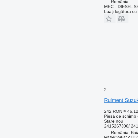
România
MEC - DIESEL S
Luați legătura cu
2
Rulment Suzuk
242 RON
≈ 46,1
Piesă de schimb 
Stare
nou
2415267J00/ 24
România, Bai
MOROGEC AUT