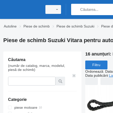
Autoline
Piese de schimb
Piese de schimb Suzuki
Piese d
Piese de schimb Suzuki Vitara pentru aut
16 anunțuri:
Căutarea
Filtru
(număr de catalog, marca, modelul,
piesă de schimb)
Ordonează
:
Data 
Data publicării
La
Categorie
piese motoare