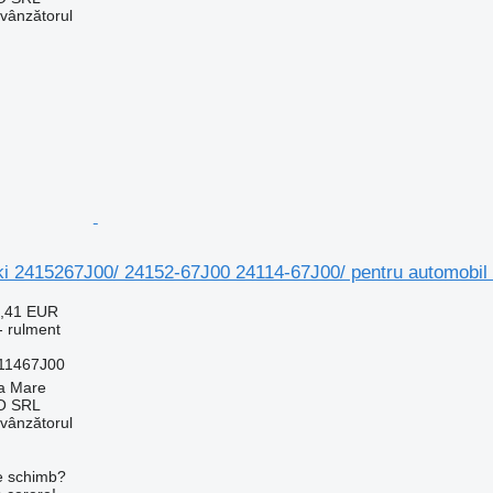
 vânzătorul
i 2415267J00/ 24152-67J00 24114-67J00/ pentru automobil 
8,41 EUR
- rulment
411467J00
a Mare
O SRL
 vânzătorul
de schimb?