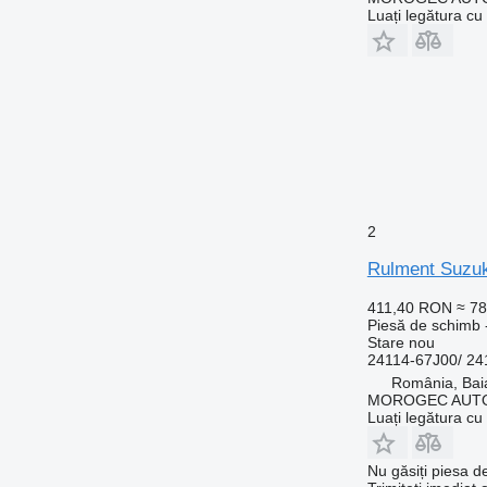
Luați legătura cu
2
Rulment Suzuk
411,40 RON
≈ 7
Piesă de schimb 
Stare
nou
24114-67J00/ 2
România, Bai
MOROGEC AUT
Luați legătura cu
Nu găsiți piesa 