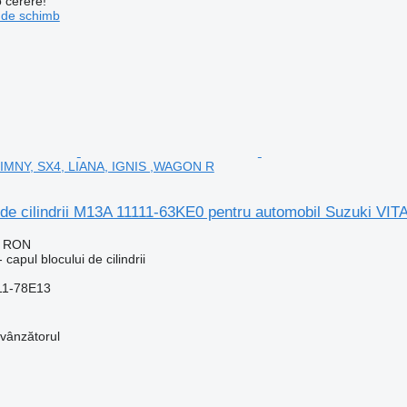
o cerere!
 de schimb
JIMNY, SX4, LIANA, IGNIS ,WAGON R
i de cilindrii M13A 11111-63KE0 pentru automobil Suzuki 
0 RON
capul blocului de cilindrii
11-78E13
 vânzătorul