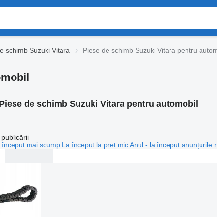
e schimb Suzuki Vitara
Piese de schimb Suzuki Vitara pentru autom
omobil
Piese de schimb Suzuki Vitara pentru automobil
publicării
 început mai scump
La început la preț mic
Anul - la început anunțurile 