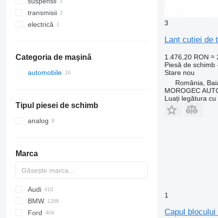
suspensii
capetele blocului de cilindrii
transmisii
blocurile cilindrilor
rulmenți
3
electrică
rulmenți cu role
lanțuri cutiei de transfer
unităţi de control
Lanț cutiei de
1.476,20 RON
≈ 
Categoria de maşină
Piesă de schimb - 
Stare
nou
automobile
România, Bai
MOROGEC AUT
Luați legătura cu
Tipul piesei de schimb
analog
Marca
Audi
159
1
BMW
Giulietta
A-series
Capul bloculu
Ford
Stelvio
Q-series
1-Series
Silverado
Berlingo
Dokker
Rocky
Durango
500-series
500