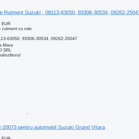
le Rulment Suzuki , 08113-63050, 93306-30534, 09262-2504
6 EUR
 rulment cu role
13-63050, 93306-30534, 09262-25047
a Mare
O SRL
 vânzătorul
-20073 pentru automobil Suzuki Grand Vitara
6 EUR