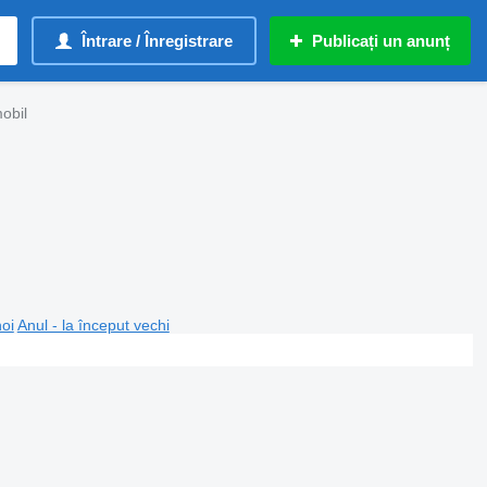
Întrare / Înregistrare
Publicați un anunț
obil
noi
Anul - la început vechi