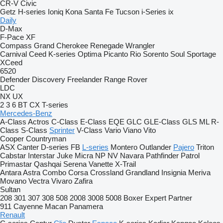
CR-V
Civic
Getz
H-series
Ioniq
Kona
Santa Fe
Tucson
i-Series
ix
Daily
D-Max
F-Pace
XF
Compass
Grand Cherokee
Renegade
Wrangler
Carnival
Ceed
K-series
Optima
Picanto
Rio
Sorento
Soul
Sportage
XCeed
6520
Defender
Discovery
Freelander
Range Rover
LDC
NX
UX
2
3
6
BT
CX
T-series
Mercedes-Benz
A-Class
Actros
C-Class
E-Class
EQE
GLC
GLE-Class
GLS
ML
R-
Class
S-Class
Sprinter
V-Class
Vario
Viano
Vito
Cooper
Countryman
ASX
Canter
D-series
FB
L-series
Montero
Outlander
Pajero
Triton
Cabstar
Interstar
Juke
Micra
NP
NV
Navara
Pathfinder
Patrol
Primastar
Qashqai
Serena
Vanette
X-Trail
Antara
Astra
Combo
Corsa
Crossland
Grandland
Insignia
Meriva
Movano
Vectra
Vivaro
Zafira
Sultan
208
301
307
308
508
2008
3008
5008
Boxer
Expert
Partner
911
Cayenne
Macan
Panamera
Renault