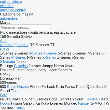
cutii de viteze
electrică
unităţi de control
Categoria de maşină
automobile
Marca
Nicio înregistrare găsită pentru această căutare
159
Giulietta
Stelvio
Audi
A-series
Q-series
RS
S-series
TT
BMW
1-Series
2-Series
3-Series
4-Series
5-Series
6-Series
7-Series
8-
Series
M-Series
R-Series
X-Series
Z-Series
i-Series
Silverado
Tahoe
Berlingo
C-series
Jumper
Jumpy
Nemo
Xsara
Dokker
Duster
Jogger
Lodgy
Logan
Sandero
Rocky
Durango
Ram
500-series
500
Doblo
Ducato
Fiorino
Fullback
Palio
Panda
Punto
Qubo
Scudo
Sedici
Tipo
Ford
6610
C-MAX
Courier
E-series
Edge
Escort
Explorer
F-series
Fiesta
Focus
Fusion
Galaxy
Ka
Kuga
L-series
Mondeo
Ranger
S-MAX
TW
Tourneo
Transit