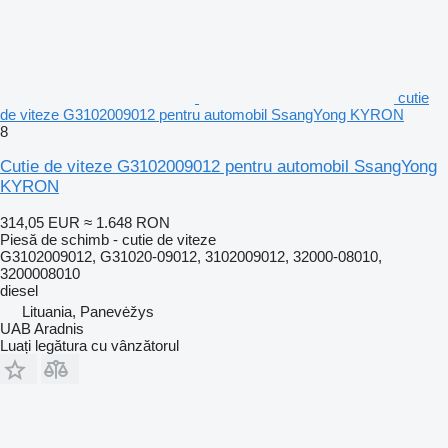
cutie
de viteze G3102009012 pentru automobil SsangYong KYRON
8
Cutie de viteze G3102009012 pentru automobil SsangYong
KYRON
314,05 EUR
≈ 1.648 RON
Piesă de schimb - cutie de viteze
G3102009012, G31020-09012, 3102009012, 32000-08010,
3200008010
diesel
Lituania, Panevėžys
UAB Aradnis
Luați legătura cu vânzătorul