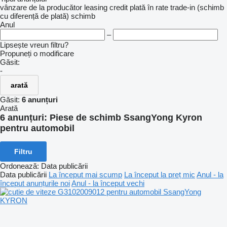
vânzare
de la producător
leasing
credit
plată în rate
trade-in (schimb
cu diferență de plată)
schimb
Anul
–
Lipsește vreun filtru?
Propuneți o modificare
Găsit:
-
arată
Găsit:
6 anunțuri
Arată
6 anunțuri:
Piese de schimb SsangYong Kyron
pentru automobil
Filtru
Ordonează
:
Data publicării
Data publicării
La început mai scump
La început la preț mic
Anul - la
început anunțurile noi
Anul - la început vechi