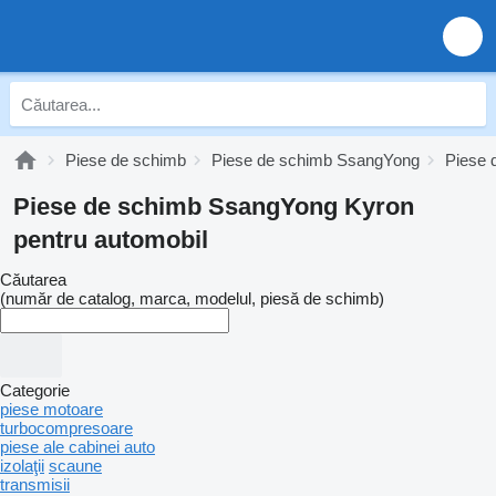
Piese de schimb
Piese de schimb SsangYong
Piese 
Piese de schimb SsangYong Kyron
pentru automobil
Căutarea
(număr de catalog, marca, modelul, piesă de schimb)
Categorie
piese motoare
turbocompresoare
piese ale cabinei auto
izolaţii
scaune
transmisii