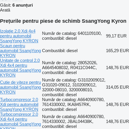
Găsit:
6 anunțuri
Arată
Prețurile pentru piese de schimb SsangYong Kyron
Izolaţie 2.0 Xdi 4x4
Număr de catalog: 6401109100,
pentru automobil
99,17 EUR
combustibil: diesel
SsangYong KYRON
Scaun pentru
automobil SsangYong
Combustibil: diesel
165,29 EUR
KYRON
Unitate de control 2.0
Număr de catalog: 28052026,
Xdi 4x4 pentru
A6645408032, R0411C044C,
148,76 EUR
automobil SsangYong
combustibil: diesel
KYRON
Număr de catalog: G3102009012,
Cutie de viteze pentru
G31020-09012, 3102009012,
automobil SsangYong
314,05 EUR
32000-08010, 3200008010,
KYRON
combustibil: diesel
Turbocompresor 2.0
Număr de catalog: A6640900780,
Xdi pentru automobil
7614330002, IKA8457RK,
148,76 EUR
SsangYong KYRON
combustibil: diesel
Turbocompresor 2.0
Număr de catalog: A6640900780,
Xdi 4x4 pentru
7614330002, JBAL04438K,
148,76 EUR
automobil SsangYong
combustibil: diesel
KYRON