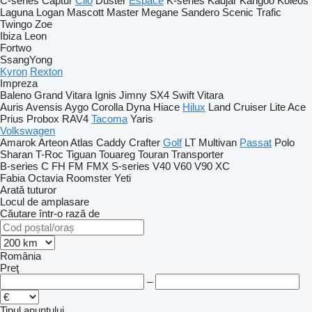
C-series
Captur
Clio
Duster
Espace
K-series
Kadjar
Kangoo
Koleos
Laguna
Logan
Mascott
Master
Megane
Sandero
Scenic
Trafic
Twingo
Zoe
Ibiza
Leon
Fortwo
SsangYong
Kyron
Rexton
Impreza
Baleno
Grand Vitara
Ignis
Jimny
SX4
Swift
Vitara
Auris
Avensis
Aygo
Corolla
Dyna
Hiace
Hilux
Land Cruiser
Lite Ace
Prius
Probox
RAV4
Tacoma
Yaris
Volkswagen
Amarok
Arteon
Atlas
Caddy
Crafter
Golf
LT
Multivan
Passat
Polo
Sharan
T-Roc
Tiguan
Touareg
Touran
Transporter
B-series
C
FH
FM
FMX
S-series
V40
V60
V90
XC
Fabia
Octavia
Roomster
Yeti
Arată tuturor
Locul de amplasare
Căutare într-o rază de
România
Preţ
–
Tipul anunțului