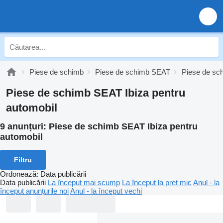
Piese de schimb
Piese de schimb SEAT
Piese de sc
Piese de schimb SEAT Ibiza pentru
automobil
9 anunțuri:
Piese de schimb SEAT Ibiza pentru
automobil
Filtru
Ordonează
:
Data publicării
Data publicării
La început mai scump
La început la preț mic
Anul - la
început anunțurile noi
Anul - la început vechi