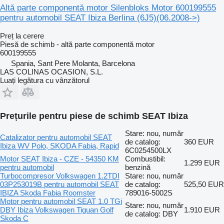
Altă parte componentă motor Silenbloks Motor 600199555
pentru automobil SEAT Ibiza Berlina (6J5)(06.2008->)
Preț la cerere
Piesă de schimb - altă parte componentă motor
600199555
Spania, Sant Pere Molanta, Barcelona
LAS COLINAS OCASION, S.L.
Luați legătura cu vânzătorul
Prețurile pentru piese de schimb SEAT Ibiza
Stare: nou, număr
Catalizator pentru automobil SEAT
de catalog:
360 EUR
Ibiza WV Polo, SKODA Fabia, Rapid
6C0254500LX
Motor SEAT Ibiza - CZE - 54350 KM
Combustibil:
1.299 EUR
pentru automobil
benzină
Turbocompresor Volkswagen 1.2TDI
Stare: nou, număr
03P253019B pentru automobil SEAT
de catalog:
525,50 EUR
IBIZA Skoda Fabia Roomster
789016-5002S
Motor pentru automobil SEAT 1.0 TGi
Stare: nou, număr
DBY Ibiza Volkswagen Tiguan Golf
1.910 EUR
de catalog: DBY
Skoda C