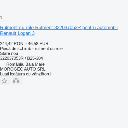
1
Rulment cu role Rulment 322037053R pentru automobil
Renault Logan 3
244,42 RON
≈ 46,58 EUR
Piesă de schimb - rulment cu role
Stare
nou
322037053R / B25-304
România, Baia Mare
MOROGEC AUTO SRL
Luați legătura cu vânzătorul