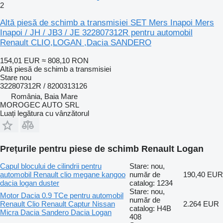
2
Altă piesă de schimb a transmisiei SET Mers Inapoi Mers
Inapoi / JH / JB3 / JE 322807312R pentru automobil
Renault CLIO,LOGAN ,Dacia SANDERO
154,01 EUR
≈ 808,10 RON
Altă piesă de schimb a transmisiei
Stare
nou
322807312R / 8200313126
România, Baia Mare
MOROGEC AUTO SRL
Luați legătura cu vânzătorul
Prețurile pentru piese de schimb Renault Logan
Capul blocului de cilindrii pentru
Stare: nou,
automobil Renault clio megane kangoo
număr de
190,40 EUR
dacia logan duster
catalog: 1234
Stare: nou,
Motor Dacia 0.9 TCe pentru automobil
număr de
Renault Clio Renault Captur Nissan
2.264 EUR
catalog: H4B
Micra Dacia Sandero Dacia Logan
408