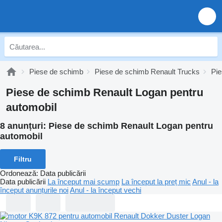
Piese de schimb
Piese de schimb Renault Trucks
Pie
Piese de schimb Renault Logan pentru
automobil
8 anunțuri:
Piese de schimb Renault Logan pentru
automobil
Filtru
Ordonează
:
Data publicării
Data publicării
La început mai scump
La început la preț mic
Anul - la
început anunțurile noi
Anul - la început vechi