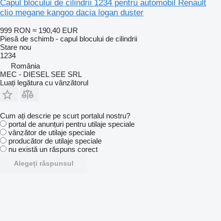
Capul blocului de cilindrii 1234 pentru automobil Renault
clio megane kangoo dacia logan duster
999 RON
≈ 190,40 EUR
Piesă de schimb - capul blocului de cilindrii
Stare
nou
1234
România
MEC - DIESEL SEE SRL
Luați legătura cu vânzătorul
Cum ați descrie pe scurt portalul nostru?
portal de anunțuri pentru utilaje speciale
vânzător de utilaje speciale
producător de utilaje speciale
nu există un răspuns corect
Alegeți răspunsul