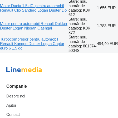
Stare: nou,
Motor Dacia 1.5 dCi pentru automobil
număr de
1.656 EUR
Renault Clio Sandero Logan Duster Do
catalog: K9K
612
Stare: nou,
Motor pentru automobil Renault Dokker
număr de
1.783 EUR
Duster Logan Nissan Qashqai
catalog: K9K
872
Stare: nou,
Turbocompresor pentru automobil
număr de
Renault Kangoo Duster Logan Captur
494,40 EUR
catalog: 801374-
euro 6 1.5 dci
5004S
Companie
Despre noi
Ajutor
Contact