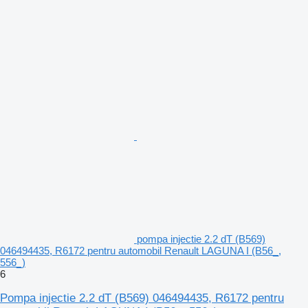
pompa injectie 2.2 dT (B569)
046494435, R6172 pentru automobil Renault LAGUNA I (B56_,
556_)
6
Pompa injectie 2.2 dT (B569) 046494435, R6172 pentru