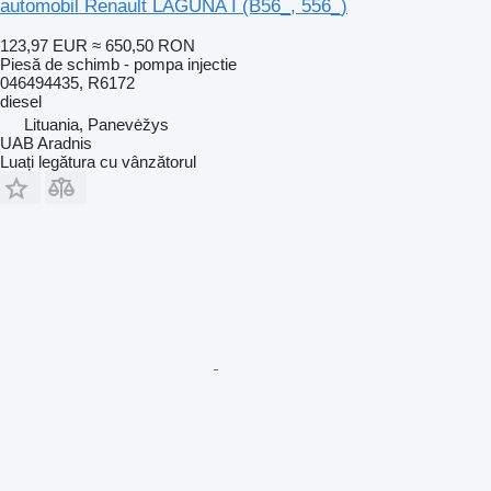
automobil Renault LAGUNA I (B56_, 556_)
123,97 EUR
≈ 650,50 RON
Piesă de schimb - pompa injectie
046494435, R6172
diesel
Lituania, Panevėžys
UAB Aradnis
Luați legătura cu vânzătorul