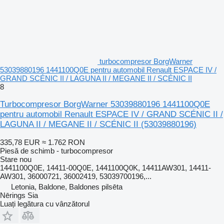
turbocompresor BorgWarner
53039880196 1441100Q0E pentru automobil Renault ESPACE IV /
GRAND SCÉNIC II / LAGUNA II / MEGANE II / SCÉNIC II
8
Turbocompresor BorgWarner 53039880196 1441100Q0E
pentru automobil Renault ESPACE IV / GRAND SCÉNIC II /
LAGUNA II / MEGANE II / SCÉNIC II
(53039880196)
335,78 EUR
≈ 1.762 RON
Piesă de schimb - turbocompresor
Stare
nou
1441100Q0E, 14411-00Q0E, 1441100Q0K, 14411AW301, 14411-
AW301, 36000721, 36002419, 53039700196,...
Letonia, Baldone, Baldones pilsēta
Nērings Sia
Luați legătura cu vânzătorul