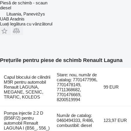
Piesă de schimb - scaun
diesel
Lituania, Panevėžys
UAB Aradnis
Luați legătura cu vânzătorul
Prețurile pentru piese de schimb Renault Laguna
Stare: nou, număr de
Capul blocului de cilindrii
catalog: 7701477996,
M9R pentru automobil
7701478149,
Renault LAGUNA,
99 EUR
7711368682,
MEGANE, SCENIC,
7701476669,
TRAFIC, KOLEOS
8200519994
Pompa injectie 2.2 D
Număr de catalog:
(B56F/2) pentru
0460494333, R486,
123,97 EUR
automobil Renault
combustibil: diesel
LAGUNA I (B56_, 556_)