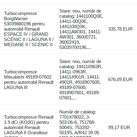
Stare: nou, număr de
Turbocompresor
catalog: 1441100Q0E,
BorgWarner
14411-00Q0E,
53039880196 pentru
1441100Q0K,
automobil Renault
335,78 EUR
14411AW301, 14411-
ESPACE IV / GRAND
AW301, 36000721,
SCÉNIC II / LAGUNA II /
36002419,
MEGANE II / SCÉNIC II
53039700196,...
Stare: nou, număr de
catalog: 144110963R,
Turbocompresor
14411-0963R,
Mitsubishi 49189-07602
144114901R, 14411-
676,09 EUR
pentru automobil Renault
4901R, 4918907600,
LAGUNA III
49189-07600,
4918907601, 49189-
07601,...
Număr de catalog:
Turbocompresor Renault
7701478022, 3-
1.9 dCi (KG0G) pentru
503.06-6, 751768-
automobil Renault
5004S, 753392-
99,17 EUR
LAGUNA II Grandtour
5019S, A/R42 39 05