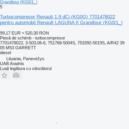
Grandtour (KG0/1_)
5
Turbocompresor Renault 1.9 dCi (KG0G) 7701478022
pentru automobil Renault LAGUNA II Grandtour (KG0/1_)
99,17 EUR
≈ 520,30 RON
Piesă de schimb - turbocompresor
7701478022, 3-503.06-6, 751768-5004S, 753392-5019S, A/R42 39
05 M53 GARRETT
diesel
Lituania, Panevėžys
UAB Aradnis
Luați legătura cu vânzătorul