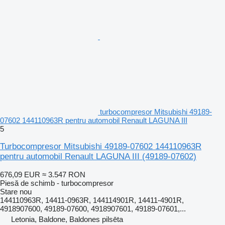
turbocompresor Mitsubishi 49189-
07602 144110963R pentru automobil Renault LAGUNA III
5
Turbocompresor Mitsubishi 49189-07602 144110963R
pentru automobil Renault LAGUNA III
(49189-07602)
676,09 EUR
≈ 3.547 RON
Piesă de schimb - turbocompresor
Stare
nou
144110963R, 14411-0963R, 144114901R, 14411-4901R,
4918907600, 49189-07600, 4918907601, 49189-07601,...
Letonia, Baldone, Baldones pilsēta