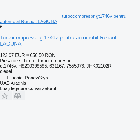
turbocompresor gt1746v pentru
automobil Renault LAGUNA
6
Turbocompresor gt1746v pentru automobil Renault
LAGUNA
123,97 EUR
≈ 650,50 RON
Piesă de schimb - turbocompresor
gt1746v, H8200398585, 631167, 7555076, JHK02102R
diesel
Lituania, Panevėžys
UAB Aradnis
Luați legătura cu vânzătorul