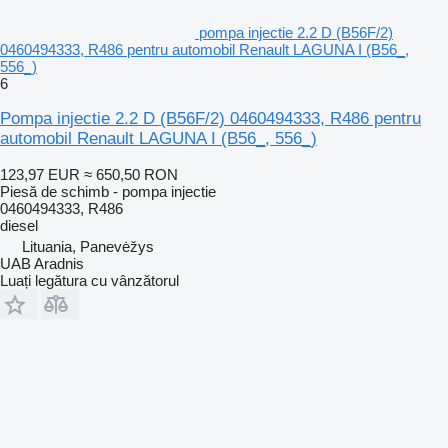
pompa injectie 2.2 D (B56F/2)
0460494333, R486 pentru automobil Renault LAGUNA I (B56_,
556_)
6
Pompa injectie 2.2 D (B56F/2) 0460494333, R486 pentru
automobil Renault LAGUNA I (B56_, 556_)
123,97 EUR
≈ 650,50 RON
Piesă de schimb - pompa injectie
0460494333, R486
diesel
Lituania, Panevėžys
UAB Aradnis
Luați legătura cu vânzătorul