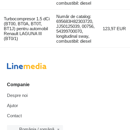
combustibil: diesel
Număr de catalog:
Turbocompresor 1.5 dCi
695683H82303720,
(BT00, BT0A, BT0T,
JJ50125039, 00756,
BT1J) pentru automobil
123,97 EUR
54399700070,
Renault LAGUNA III
longitudinal sway,
(BT0/1)
combustibil: diesel
Companie
Despre noi
Ajutor
Contact
România / română