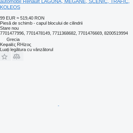
automobil Renault LAGUNA, MEGANE, SCENIC, TRAFIC,
KOLEOS
99 EUR
≈ 519,40 RON
Piesă de schimb - capul blocului de cilindrii
Stare
nou
7701477996, 7701478149, 7711368682, 7701476669, 8200519994
Grecia
Keφalές RHίzoς
Luați legătura cu vânzătorul