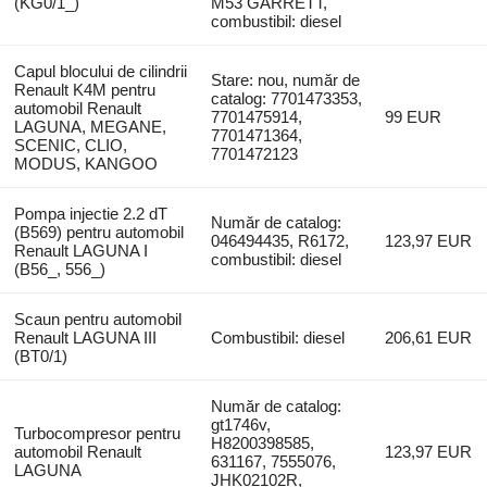
(KG0/1_)
M53 GARRETT,
combustibil: diesel
Capul blocului de cilindrii
Stare: nou, număr de
Renault K4M pentru
catalog: 7701473353,
automobil Renault
7701475914,
99 EUR
LAGUNA, MEGANE,
7701471364,
SCENIC, CLIO,
7701472123
MODUS, KANGOO
Pompa injectie 2.2 dT
Număr de catalog:
(B569) pentru automobil
046494435, R6172,
123,97 EUR
Renault LAGUNA I
combustibil: diesel
(B56_, 556_)
Scaun pentru automobil
Renault LAGUNA III
Combustibil: diesel
206,61 EUR
(BT0/1)
Număr de catalog:
gt1746v,
Turbocompresor pentru
H8200398585,
automobil Renault
123,97 EUR
631167, 7555076,
LAGUNA
JHK02102R,