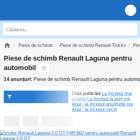
Piese de schimb
Piese de schimb Renault Trucks
Pie
Piese de schimb Renault Laguna pentru
automobil
14 anunțuri:
Piese de schimb Renault Laguna pentru automo
Data publicării
La început mai
scump
La început la preț mic
Anul - la început anunțurile noi
Anul - la început vechi