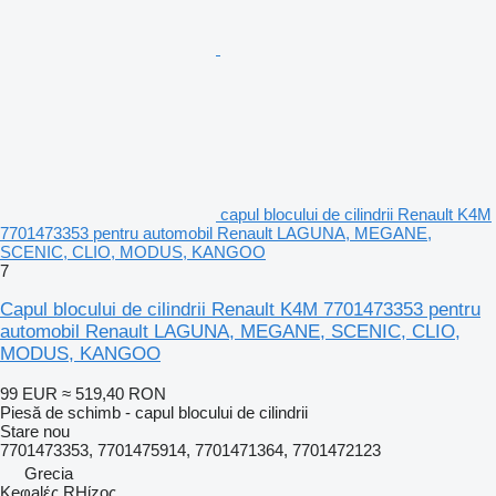
capul blocului de cilindrii Renault K4M
7701473353 pentru automobil Renault LAGUNA, MEGANE,
SCENIC, CLIO, MODUS, KANGOO
7
Capul blocului de cilindrii Renault K4M 7701473353 pentru
automobil Renault LAGUNA, MEGANE, SCENIC, CLIO,
MODUS, KANGOO
99 EUR
≈ 519,40 RON
Piesă de schimb - capul blocului de cilindrii
Stare
nou
7701473353, 7701475914, 7701471364, 7701472123
Grecia
Keφalές RHίzoς