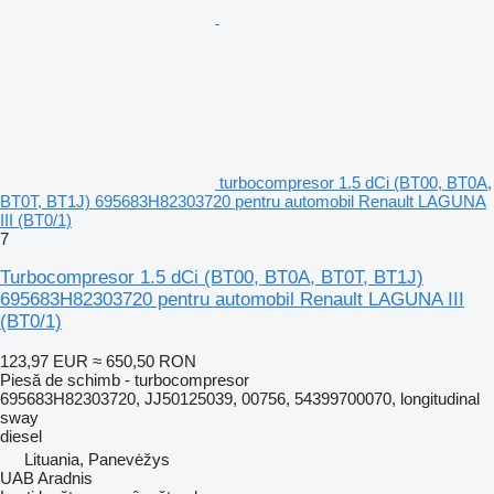
turbocompresor 1.5 dCi (BT00, BT0A,
BT0T, BT1J) 695683H82303720 pentru automobil Renault LAGUNA
III (BT0/1)
7
Turbocompresor 1.5 dCi (BT00, BT0A, BT0T, BT1J)
695683H82303720 pentru automobil Renault LAGUNA III
(BT0/1)
123,97 EUR
≈ 650,50 RON
Piesă de schimb - turbocompresor
695683H82303720, JJ50125039, 00756, 54399700070, longitudinal
sway
diesel
Lituania, Panevėžys
UAB Aradnis