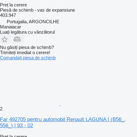
Preț la cerere
Piesă de schimb - vas de expansiune
403.947
Portugalia, ARGONCILHE
Manaiacar
Luați legătura cu vânzătorul
Nu găsiți piesa de schimb?
Trimiteți imediat o cerere!
Comandați piesa de schimb
2
Far 492705 pentru automobil Renault LAGUNA I (B56_,
556_) | 93 - 02
Preț la cerere