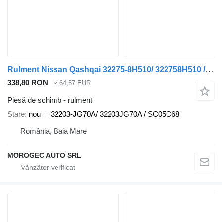
Rulment Nissan Qashqai 32275-8H510/ 322758H510 / SX06C36 32203-JG70A/ pentru automobil Nissan Qashqai
338,80 RON
≈ 64,57 EUR
Piesă de schimb - rulment
Stare
nou
32203-JG70A/ 32203JG70A / SC05C68
România, Baia Mare
MOROGEC AUTO SRL