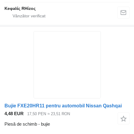
Keφalές RHίzoς
Bujie FXE20HR11 pentru automobil Nissan Qashqai
4,48 EUR
17,50 PEN
≈ 23,51 RON
Piesă de schimb - bujie