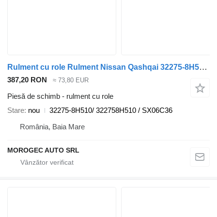
Rulment cu role Rulment Nissan Qashqai 32275-8H510/ 322758H510 / SX06C36 pentru automobil Nissan Qashqai
387,20 RON
≈ 73,80 EUR
Piesă de schimb - rulment cu role
Stare
nou
32275-8H510/ 322758H510 / SX06C36
România, Baia Mare
MOROGEC AUTO SRL