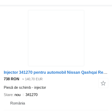
Injector 341270 pentru automobil Nissan Qashqai Renault Megane III
738 RON
≈ 140,70 EUR
Piesă de schimb - injector
Stare
nou
341270
România