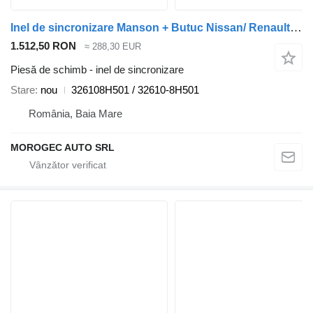
Inel de sincronizare Manson + Butuc Nissan/ Renault 326108H501 pentru automobil Nissan Qashqai+2 / Nissan X-Trail / Renault Koleos
1.512,50 RON
≈ 288,30 EUR
Piesă de schimb - inel de sincronizare
Stare
nou
326108H501 / 32610-8H501
România, Baia Mare
MOROGEC AUTO SRL