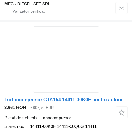
MEC - DIESEL SEE SRL
Turbocompresor GTA154 14411-00K0F pentru automobil Nissan Qashqai Xtrail Renault Koleos 2.0dCi
3.661 RON
≈ 697,70 EUR
Piesă de schimb - turbocompresor
Stare
nou
14411-00K0F 14411-00Q0G 14411