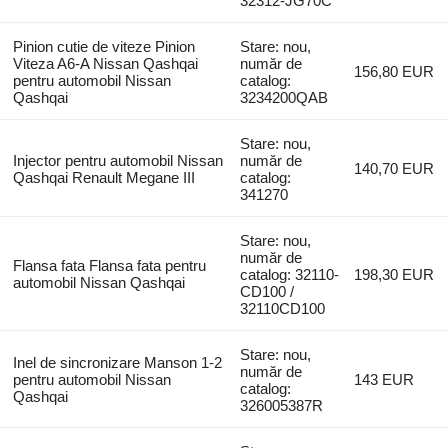
32312-JG70C
Pinion cutie de viteze Pinion
Stare: nou,
Viteza A6-A Nissan Qashqai
număr de
156,80 EUR
pentru automobil Nissan
catalog:
Qashqai
3234200QAB
Stare: nou,
Injector pentru automobil Nissan
număr de
140,70 EUR
Qashqai Renault Megane III
catalog:
341270
Stare: nou,
număr de
Flansa fata Flansa fata pentru
catalog: 32110-
198,30 EUR
automobil Nissan Qashqai
CD100 /
32110CD100
Stare: nou,
Inel de sincronizare Manson 1-2
număr de
pentru automobil Nissan
143 EUR
catalog:
Qashqai
326005387R