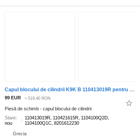
Capul blocului de cilindrii K9K B 110413019R pentru automobil Nissan JUKE, MICRA, NOTE, QASHQAI, NV200
99 EUR
≈ 519,40 RON
Piesă de schimb - capul blocului de cilindrii
Stare
110413019R, 110421615R, 1104100Q2D,
nou
1104100Q1C, 8201612230
Grecia