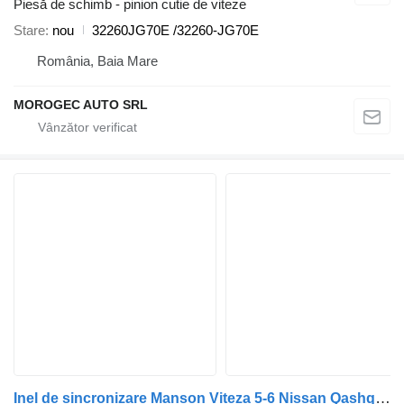
Piesă de schimb - pinion cutie de viteze
Stare
nou
32260JG70E /32260-JG70E
România, Baia Mare
MOROGEC AUTO SRL
Inel de sincronizare Manson Viteza 5-6 Nissan Qashqai 3261000QAP pentru automobil Nissan Qashqai