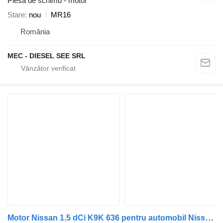
Piesă de schimb - motor
Stare
nou
MR16
România
MEC - DIESEL SEE SRL
Motor Nissan 1.5 dCi K9K 636 pentru automobil Nissan Qashqai Nissan NV200 Nissan Juke Renault Scénic Renault Mégane Renault Kangoo