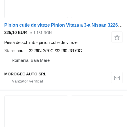
Pinion cutie de viteze Pinion Viteza a 3-a Nissan 32260JG70C pentru automobil Nissan Qashqai
225,10 EUR
≈ 1.181 RON
Piesă de schimb - pinion cutie de viteze
Stare
nou
32260JG70C /32260-JG70C
România, Baia Mare
MOROGEC AUTO SRL