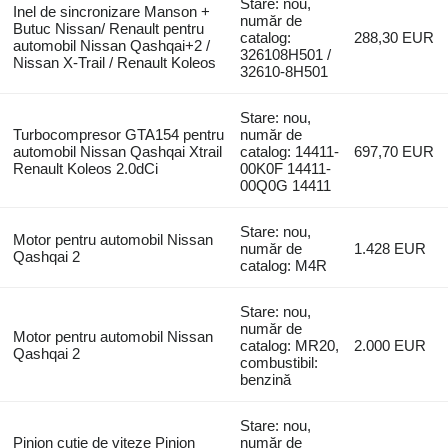
Stare: nou,
Inel de sincronizare Manson +
număr de
Butuc Nissan/ Renault pentru
catalog:
288,30 EUR
automobil Nissan Qashqai+2 /
326108H501 /
Nissan X-Trail / Renault Koleos
32610-8H501
Stare: nou,
Turbocompresor GTA154 pentru
număr de
automobil Nissan Qashqai Xtrail
catalog: 14411-
697,70 EUR
Renault Koleos 2.0dCi
00K0F 14411-
00Q0G 14411
Stare: nou,
Motor pentru automobil Nissan
număr de
1.428 EUR
Qashqai 2
catalog: M4R
Stare: nou,
număr de
Motor pentru automobil Nissan
catalog: MR20,
2.000 EUR
Qashqai 2
combustibil:
benzină
Stare: nou,
Pinion cutie de viteze Pinion
număr de