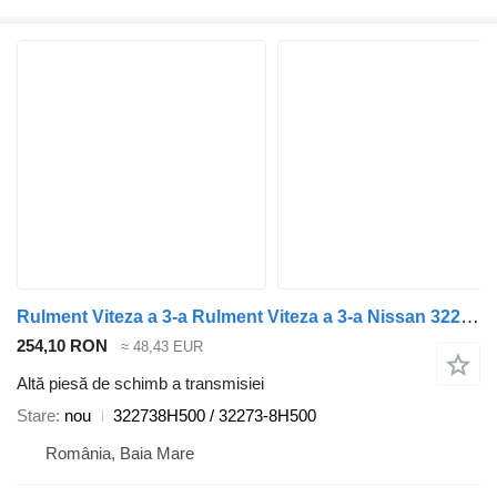
Rulment Viteza a 3-a Rulment Viteza a 3-a Nissan 322738H500 pentru automobil Nissan Qashqai
254,10 RON
≈ 48,43 EUR
Altă piesă de schimb a transmisiei
Stare
nou
322738H500 / 32273-8H500
România, Baia Mare