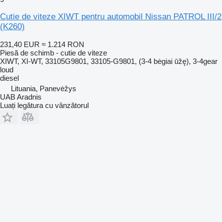
Cutie de viteze XIWT pentru automobil Nissan PATROL III/2
(K260)
231,40 EUR
≈ 1.214 RON
Piesă de schimb - cutie de viteze
XIWT, XI-WT, 33105G9801, 33105-G9801, (3-4 bėgiai ūžę), 3-4gear
loud
diesel
Lituania, Panevėžys
UAB Aradnis
Luați legătura cu vânzătorul