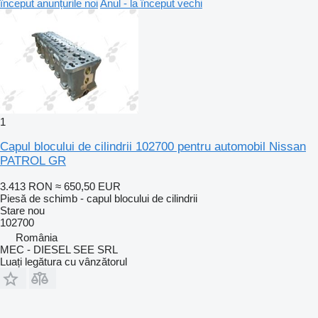
început anunțurile noi
Anul - la început vechi
1
Capul blocului de cilindrii 102700 pentru automobil Nissan
PATROL GR
3.413 RON
≈ 650,50 EUR
Piesă de schimb - capul blocului de cilindrii
Stare
nou
102700
România
MEC - DIESEL SEE SRL
Luați legătura cu vânzătorul