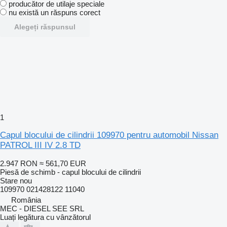
producător de utilaje speciale
nu există un răspuns corect
Alegeți răspunsul
1
Capul blocului de cilindrii 109970 pentru automobil Nissan
PATROL III IV 2.8 TD
2.947 RON
≈ 561,70 EUR
Piesă de schimb - capul blocului de cilindrii
Stare
nou
109970 021428122 11040
România
MEC - DIESEL SEE SRL
Luați legătura cu vânzătorul