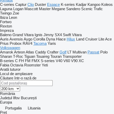
Renault
C-series
Captur
Clio
Duster
Espace
K-series
Kadjar
Kangoo
Koleos
Laguna
Logan
Mascott
Master
Megane
Sandero
Scenic
Trafic
Twingo
Zoe
Ibiza
Leon
Fortwo
Rexton
Impreza
Baleno
Grand Vitara
Ignis
Jimny
SX4
Swift
Vitara
Auris
Avensis
Aygo
Corolla
Dyna
Hiace
Hilux
Land Cruiser
Lite Ace
Prius
Probox
RAV4
Tacoma
Yaris
Volkswagen
Amarok
Arteon
Atlas
Caddy
Crafter
Golf
LT
Multivan
Passat
Polo
Sharan
T-Roc
Tiguan
Touareg
Touran
Transporter
B-series
C
FH
FM
FMX
S-series
V40
V60
V90
XC
Fabia
Octavia
Roomster
Yeti
Arată tuturor
Locul de amplasare
Căutare într-o rază de
România
Județul Ilfov
București
Europa
Portugalia
Lituania
Preţ