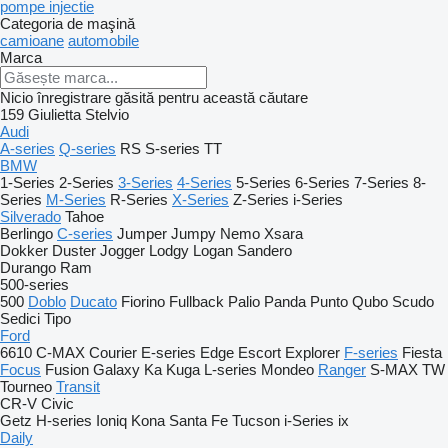
pompe injectie
Categoria de maşină
camioane
automobile
Marca
Nicio înregistrare găsită pentru această căutare
159
Giulietta
Stelvio
Audi
A-series
Q-series
RS
S-series
TT
BMW
1-Series
2-Series
3-Series
4-Series
5-Series
6-Series
7-Series
8-
Series
M-Series
R-Series
X-Series
Z-Series
i-Series
Silverado
Tahoe
Berlingo
C-series
Jumper
Jumpy
Nemo
Xsara
Dokker
Duster
Jogger
Lodgy
Logan
Sandero
Durango
Ram
500-series
500
Doblo
Ducato
Fiorino
Fullback
Palio
Panda
Punto
Qubo
Scudo
Sedici
Tipo
Ford
6610
C-MAX
Courier
E-series
Edge
Escort
Explorer
F-series
Fiesta
Focus
Fusion
Galaxy
Ka
Kuga
L-series
Mondeo
Ranger
S-MAX
TW
Tourneo
Transit
CR-V
Civic
Getz
H-series
Ioniq
Kona
Santa Fe
Tucson
i-Series
ix
Daily