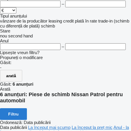
–
Tipul anunțului
vânzare
de la producător
leasing
credit
plată în rate
trade-in (schimb
cu diferență de plată)
schimb
Stare
nou
second hand
Anul
–
Lipsește vreun filtru?
Propuneți o modificare
Găsit:
-
arată
Găsit:
6 anunțuri
Arată
6 anunțuri:
Piese de schimb Nissan Patrol pentru
automobil
Filtru
Ordonează
:
Data publicării
Data publicării
La început mai scump
La început la preț mic
Anul - la