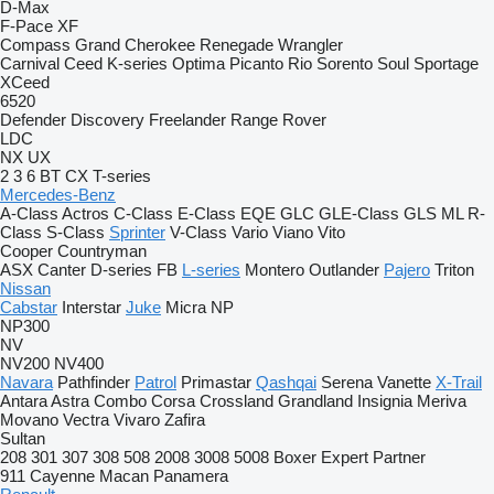
D-Max
F-Pace
XF
Compass
Grand Cherokee
Renegade
Wrangler
Carnival
Ceed
K-series
Optima
Picanto
Rio
Sorento
Soul
Sportage
XCeed
6520
Defender
Discovery
Freelander
Range Rover
LDC
NX
UX
2
3
6
BT
CX
T-series
Mercedes-Benz
A-Class
Actros
C-Class
E-Class
EQE
GLC
GLE-Class
GLS
ML
R-
Class
S-Class
Sprinter
V-Class
Vario
Viano
Vito
Cooper
Countryman
ASX
Canter
D-series
FB
L-series
Montero
Outlander
Pajero
Triton
Nissan
Cabstar
Interstar
Juke
Micra
NP
NP300
NV
NV200
NV400
Navara
Pathfinder
Patrol
Primastar
Qashqai
Serena
Vanette
X-Trail
Antara
Astra
Combo
Corsa
Crossland
Grandland
Insignia
Meriva
Movano
Vectra
Vivaro
Zafira
Sultan
208
301
307
308
508
2008
3008
5008
Boxer
Expert
Partner
911
Cayenne
Macan
Panamera