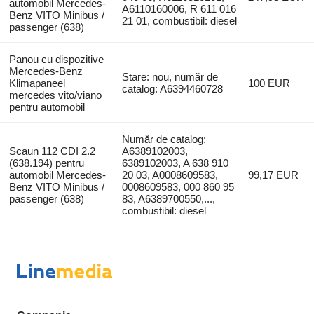
automobil Mercedes-
A6110160006, R 611 016
Benz VITO Minibus /
21 01, combustibil: diesel
passenger (638)
Panou cu dispozitive
Mercedes-Benz
Stare: nou, număr de
Klimapaneel
100 EUR
catalog: A6394460728
mercedes vito/viano
pentru automobil
Număr de catalog:
Scaun 112 CDI 2.2
A6389102003,
(638.194) pentru
6389102003, A 638 910
automobil Mercedes-
20 03, A0008609583,
99,17 EUR
Benz VITO Minibus /
0008609583, 000 860 95
passenger (638)
83, A6389700550,...,
combustibil: diesel