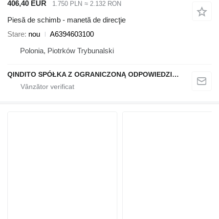
406,40 EUR
1.750 PLN
≈ 2.132 RON
Piesă de schimb - manetă de direcţie
Stare
nou
A6394603100
Polonia, Piotrków Trybunalski
QINDITO SPÓŁKA Z OGRANICZONĄ ODPOWIEDZIALNOŚCIĄ