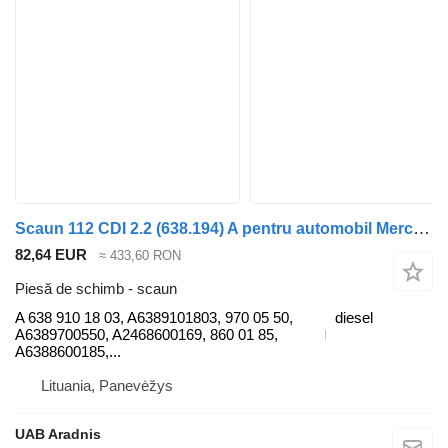
Scaun 112 CDI 2.2 (638.194) A pentru automobil Mercedes-Benz VITO Minibus / passenger (638)
82,64 EUR
≈ 433,60 RON
Piesă de schimb - scaun
A 638 910 18 03, A6389101803, 970 05 50,
diesel
A6389700550, A2468600169, 860 01 85,
A6388600185,...
Lituania, Panevėžys
UAB Aradnis