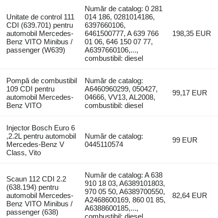
Număr de catalog: 0 281
Unitate de control 111
014 186, 0281014186,
CDI (639.701) pentru
6397660106,
automobil Mercedes-
6461500777, A 639 766
198,35 EUR
Benz VITO Minibus /
01 06, 646 150 07 77,
passenger (W639)
A6397660106,...,
combustibil: diesel
Pompă de combustibil
Număr de catalog:
109 CDI pentru
A6460960299, 050427,
99,17 EUR
automobil Mercedes-
04666, VV13, AL2008,
Benz VITO
combustibil: diesel
Injector Bosch Euro 6
,2.2L pentru automobil
Număr de catalog:
99 EUR
Mercedes-Benz V
0445110574
Class, Vito
Număr de catalog: A 638
Scaun 112 CDI 2.2
910 18 03, A6389101803,
(638.194) pentru
970 05 50, A6389700550,
automobil Mercedes-
82,64 EUR
A2468600169, 860 01 85,
Benz VITO Minibus /
A6388600185,...,
passenger (638)
combustibil: diesel