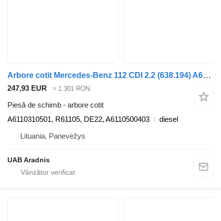
Arbore cotit Mercedes-Benz 112 CDI 2.2 (638.194) A6110310501 pentru automobil Mercedes-Benz VITO Minibus / passenger (638)
247,93 EUR
≈ 1.301 RON
Piesă de schimb - arbore cotit
A6110310501, R61105, DE22, A6110500403
diesel
Lituania, Panevėžys
UAB Aradnis