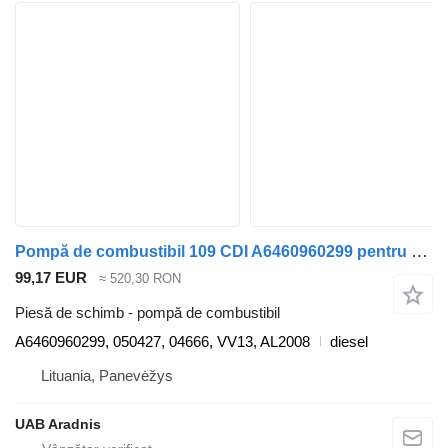
Pompă de combustibil 109 CDI A6460960299 pentru automobil Mercedes-Benz VITO
99,17 EUR
≈ 520,30 RON
Piesă de schimb - pompă de combustibil
A6460960299, 050427, 04666, VV13, AL2008
diesel
Lituania, Panevėžys
UAB Aradnis