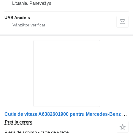
Lituania, Panevėžys
UAB Aradnis
Cutie de viteze A6382601900 pentru Mercedes-Benz Vito-V (W638) 1997>2002
Preț la cerere
Piesă de schimb - cutie de viteze