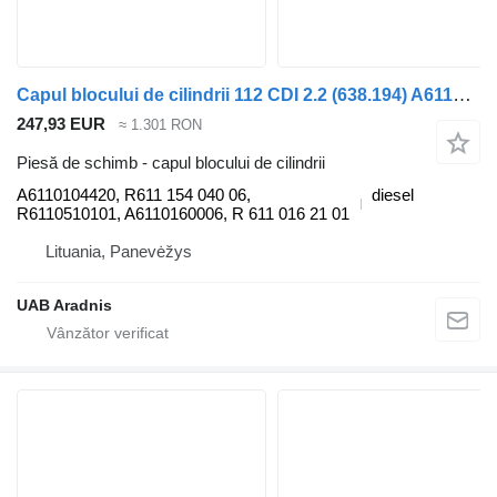
Capul blocului de cilindrii 112 CDI 2.2 (638.194) A6110104420 pentru automobil Mercedes-Benz VITO Minibus / passenger (638)
247,93 EUR
≈ 1.301 RON
Piesă de schimb - capul blocului de cilindrii
A6110104420, R611 154 040 06,
diesel
R6110510101, A6110160006, R 611 016 21 01
Lituania, Panevėžys
UAB Aradnis