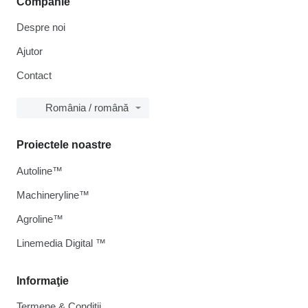
Companie
Despre noi
Ajutor
Contact
România / română
Proiectele noastre
Autoline™
Machineryline™
Agroline™
Linemedia Digital ™
Informaţie
Termene & Condiții