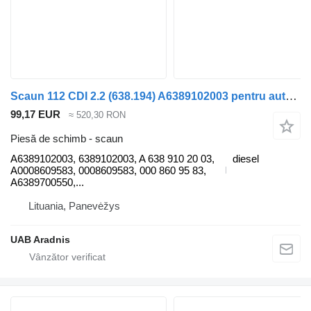
Scaun 112 CDI 2.2 (638.194) A6389102003 pentru automobil Mercedes-Benz VITO Minibus / passenger (638)
99,17 EUR
≈ 520,30 RON
Piesă de schimb - scaun
A6389102003, 6389102003, A 638 910 20 03,
diesel
A0008609583, 0008609583, 000 860 95 83,
A6389700550,...
Lituania, Panevėžys
UAB Aradnis