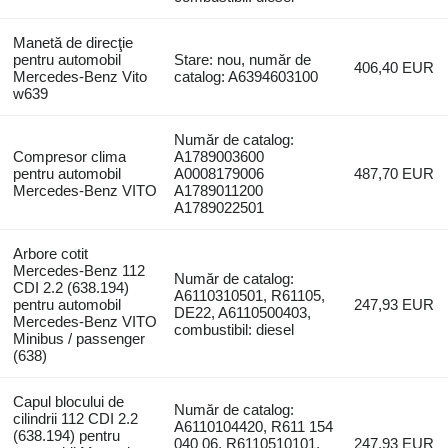
Manetă de direcţie
pentru automobil
Stare: nou, număr de
406,40 EUR
Mercedes-Benz Vito
catalog: A6394603100
w639
Număr de catalog:
Compresor clima
A1789003600
pentru automobil
A0008179006
487,70 EUR
Mercedes-Benz VITO
A1789011200
A1789022501
Arbore cotit
Mercedes-Benz 112
Număr de catalog:
CDI 2.2 (638.194)
A6110310501, R61105,
pentru automobil
247,93 EUR
DE22, A6110500403,
Mercedes-Benz VITO
combustibil: diesel
Minibus / passenger
(638)
Capul blocului de
Număr de catalog:
cilindrii 112 CDI 2.2
A6110104420, R611 154
(638.194) pentru
040 06, R6110510101,
247,93 EUR