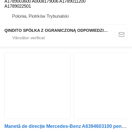
A1789003600 A0008179006 A1789011200
A1789022501
Polonia, Piotrków Trybunalski
QINDITO SPÓŁKA Z OGRANICZONĄ ODPOWIEDZIALNOŚCIĄ
Manetă de direcţie Mercedes-Benz A6394603100 pentru automobil Mercedes-Benz Vito w639