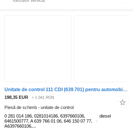
Unitate de control 111 CDI (639.701) pentru automobil Mercedes-Benz VITO Minibus / passenger (W639)
198,35 EUR
≈ 1.041 RON
Piesă de schimb - unitate de control
0 281 014 186, 0281014186, 6397660106,
diesel
6461500777, A 639 766 01 06, 646 150 07 77,
A6397660106,...