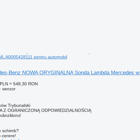
L A0005428111 pentru automobil
des-Benz NOWA ORYGINALNA Sonda Lambda Mercedes w16
 PLN
≈ 548,30 RON
- senzor
rków Trybunalski
KA Z OGRANICZONĄ ODPOWIEDZIALNOŚCIĄ
 vânzătorul
de schimb?
o cerere!