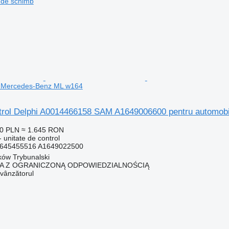
 de schimb
l Mercedes-Benz ML w164
ntrol Delphi A0014466158 SAM A1649006600 pentru automo
50 PLN
≈ 1.645 RON
 unitate de control
645455516 A1649022500
rków Trybunalski
KA Z OGRANICZONĄ ODPOWIEDZIALNOŚCIĄ
 vânzătorul