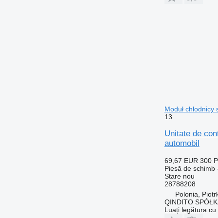
Moduł chłodnicy
13
Unitate de c
automobil
69,67 EUR
300 
Piesă de schimb -
Stare
nou
28788208
Polonia, Piot
QINDITO SPÓŁ
Luați legătura cu