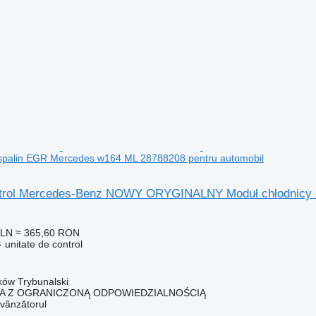
 spalin EGR Mercedes w164 ML 28788208 pentru automobil
ontrol Mercedes-Benz NOWY ORYGINALNY Moduł chłodnicy 
PLN
≈ 365,60 RON
 unitate de control
rków Trybunalski
KA Z OGRANICZONĄ ODPOWIEDZIALNOŚCIĄ
 vânzătorul