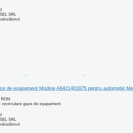
d
SEL SRL
 vânzătorul
aze de eșapament Modine A6421401875 pentru automobil 
0 RON
- recirculare gaze de eșapament
d
SEL SRL
 vânzătorul