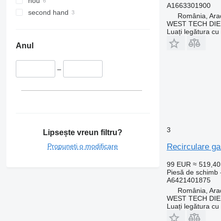
nou
A1663301900
second hand
România, Ara
WEST TECH DIE
Luați legătura cu
Anul
–
3
Lipsește vreun filtru?
Propuneți o modificare
Recirculare g
99 EUR
≈ 519,4
Piesă de schimb 
A6421401875
România, Ara
WEST TECH DIE
Luați legătura cu