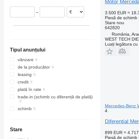
Motor Mercede
TW
Trafic
Transporter
–
3.500 EUR
≈ 18
Tourneo
Twingo
Piesă de schimb 
Transit
Zoe
Stare
nou
642820
România, Ara
WEST TECH DIE
Luați legătura cu
Tipul anunțului
vânzare
de la producător
leasing
credit
plată în rate
trade-in (schimb cu diferență de plată)
Mercedes-Benz 
schimb
4
Diferential M
Stare
899 EUR
≈ 4.71
Piesă de schimb -