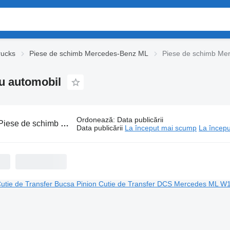
rucks
Piese de schimb Mercedes-Benz ML
Piese de schimb Me
u automobil
Ordonează
:
Data publicării
iese de schimb Mercedes-Benz ML pentru automobil
Data publicării
La început mai scump
La începu