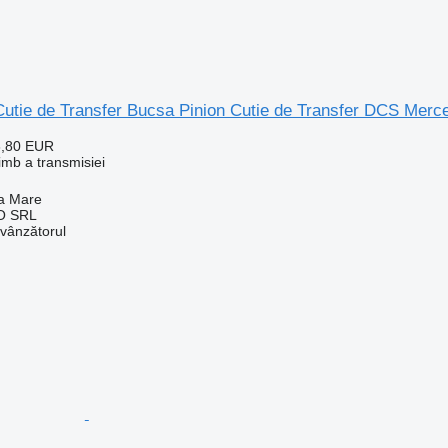
Cutie de Transfer Bucsa Pinion Cutie de Transfer DCS Me
3,80 EUR
imb a transmisiei
a Mare
O SRL
 vânzătorul