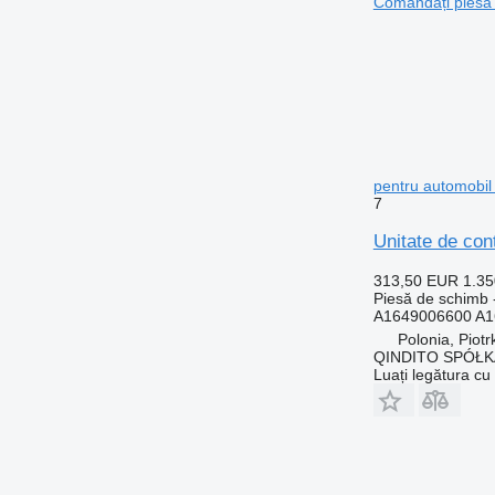
Comandați piesa
pentru automobi
7
Unitate de co
313,50 EUR
1.3
Piesă de schimb -
A1649006600 A1
Polonia, Piot
QINDITO SPÓŁ
Luați legătura cu