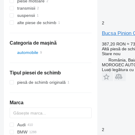
piese motoare
unităţi de control
transmisii
senzori
motoare
suspensii
recirculare gaze de eșapament
diferentiale
alte piese de schimb
alte piese de schimb ale transmisiei
pompe de servodirecţie
2
kit de reparatie
Bucsa Pinion 
Categoria de maşină
387,20 RON
≈ 7
Altă piesă de sch
automobile
Stare
nou
România, Bai
MOROGEC AUT
Luați legătura cu
Tipul piesei de schimb
piesă de schimb originală
Marca
Audi
159
2
BMW
Giulietta
A-series