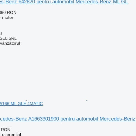
s-Benz 642820 pentru automobil Mercedes-Benz ML GL
.360 RON
- motor
d
SEL SRL
 vânzătorul
W166 ML GLE 4MATIC
ercedes-Benz A1663301900 pentru automobil Mercedes-Be
7 RON
 diferential