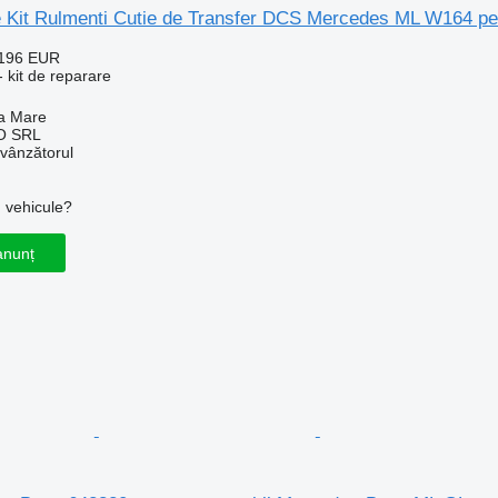
re Kit Rulmenti Cutie de Transfer DCS Mercedes ML W164 
 196 EUR
 kit de reparare
a Mare
O SRL
 vânzătorul
u vehicule?
anunț