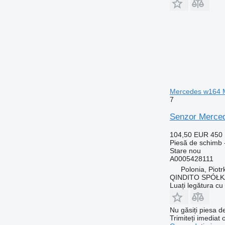
Mercedes w164 M
7
Senzor Merce
104,50 EUR
450
Piesă de schimb 
Stare
nou
A0005428111
Polonia, Piot
QINDITO SPÓŁ
Luați legătura cu
Nu găsiți piesa 
Trimiteți imediat 