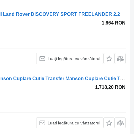
obil Land Rover DISCOVERY SPORT FREELANDER 2.2
1.664 RON
Luați legătura cu vânzătorul
Altă piesă de schimb a transmisiei Manson Cuplare Cutie Transfer Manson Cuplare Cutie Transfer Freelander Evoque Discovery LR 061606 pentru automobil Land Rover Freelander Evoque Discovery
1.718,20 RON
Luați legătura cu vânzătorul