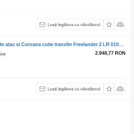
Luați legătura cu vânzătorul
Pereche de angrenaje conice Pinion de atac si Coroana cutie transfer Freelander 2 LR 010349/ pentru automobil Land Rover Freelander 2 (LR2)
2.948,77 RON
ice
Luați legătura cu vânzătorul