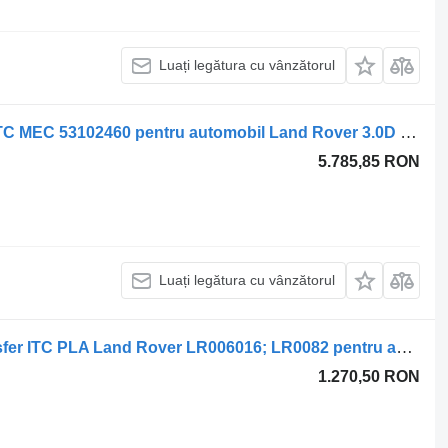
Luați legătura cu vânzătorul
Turbocompresor Garrett GT1444Z+VTC MEC 53102460 pentru automobil Land Rover 3.0D 100
5.785,85 RON
Luați legătura cu vânzătorul
Kit de reparare Kit Discuri Cutie Transfer ITC PLA Land Rover LR006016; LR0082 pentru automobil Land Rover
1.270,50 RON