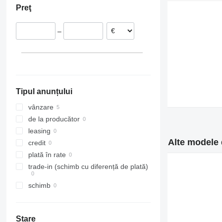
Preţ
Tourneo
Scenic
Touran
Transit
Trafic
Transporter
–
Twingo
Zoe
Tipul anunțului
vânzare
de la producător
leasing
Alte modele 
credit
plată în rate
trade-in (schimb cu diferență de plată)
schimb
Stare