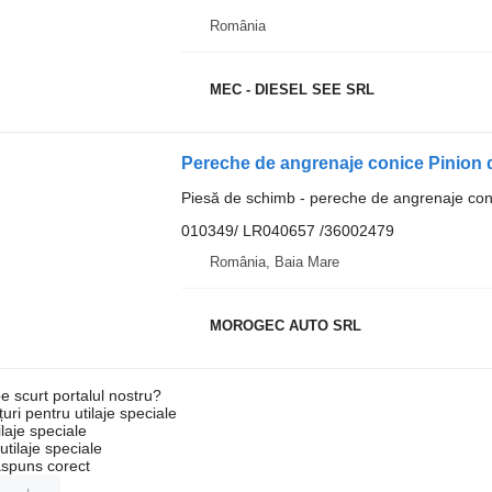
România
MEC - DIESEL SEE SRL
Piesă de schimb - pereche de angrenaje con
010349/ LR040657 /36002479
România, Baia Mare
MOROGEC AUTO SRL
e scurt portalul nostru?
uri pentru utilaje speciale
laje speciale
tilaje speciale
ăspuns corect