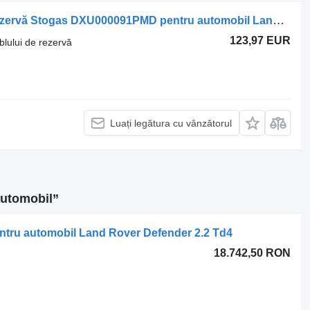
Altă componentă a ansamblului de rezervă Stogas DXU000091PMD pentru automobil Land Rover FREELANDER (L314)
123,97 EUR
lului de rezervă
Luați legătura cu vânzătorul
automobil”
u automobil Land Rover Defender 2.2 Td4
18.742,50 RON