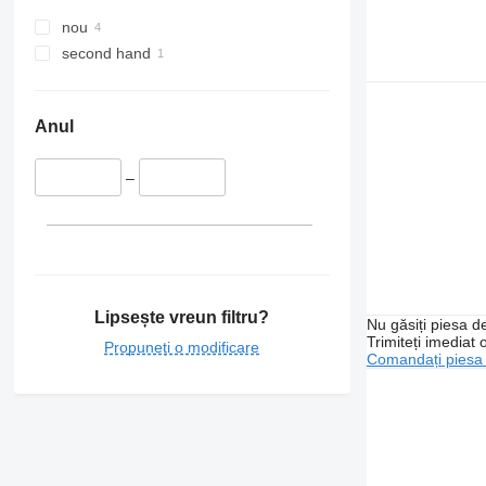
nou
second hand
Anul
–
Lipsește vreun filtru?
Nu găsiți piesa 
Trimiteți imediat 
Propuneți o modificare
Comandați piesa