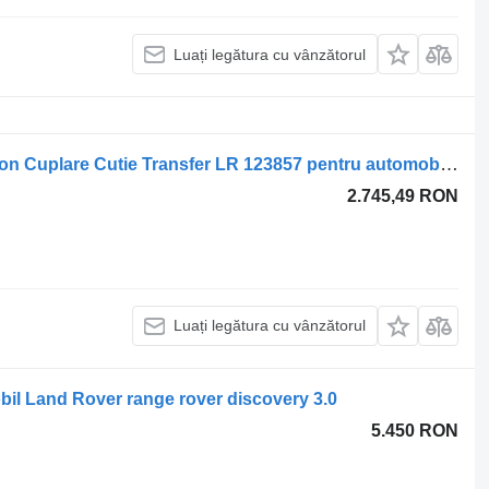
Luați legătura cu vânzătorul
Manson Cuplare Cutie Transfer Manson Cuplare Cutie Transfer LR 123857 pentru automobil Land Rover RANGE ROVER EVOQUE
2.745,49 RON
Luați legătura cu vânzătorul
il Land Rover range rover discovery 3.0
5.450 RON