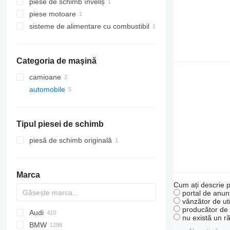
piese de schimb înveliș
pereche de angrenaje conice
piese motoare
alte piese de schimb ale transmisiei
alte componente ale ansamblului
de rezervă
sisteme de alimentare cu combustibil
motoare
injectoare
Categoria de maşină
camioane
automobile
Tipul piesei de schimb
piesă de schimb originală
Marca
Cum ați descrie p
portal de anunț
vânzător de uti
producător de u
Audi
159
nu există un r
BMW
Giulietta
A-series