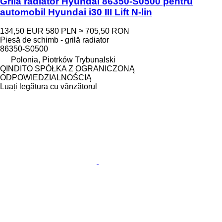
Grilă radiator Hyundai 86350-S0500 pentru
automobil Hyundai i30 III Lift N-lin
134,50 EUR
580 PLN
≈ 705,50 RON
Piesă de schimb - grilă radiator
86350-S0500
Polonia, Piotrków Trybunalski
QINDITO SPÓŁKA Z OGRANICZONĄ
ODPOWIEDZIALNOŚCIĄ
Luați legătura cu vânzătorul