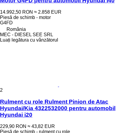
Motor G4FD pentru automobil Hyundai i40
14.992,50 RON
≈ 2.858 EUR
Piesă de schimb - motor
G4FD
România
MEC - DIESEL SEE SRL
Luați legătura cu vânzătorul
2
Rulment cu role Rulment Pinion de Atac
Hyundai/Kia 4322532000 pentru automobil
Hyundai i20
229,90 RON
≈ 43,82 EUR
Piesă de schimb - rulment cu role