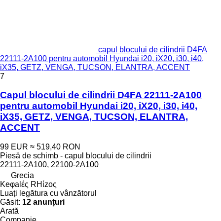
capul blocului de cilindrii D4FA
22111-2A100 pentru automobil Hyundai i20, iX20, i30, i40,
iX35, GETZ, VENGA, TUCSON, ELANTRA, ACCENT
7
Capul blocului de cilindrii D4FA 22111-2A100
pentru automobil Hyundai i20, iX20, i30, i40,
iX35, GETZ, VENGA, TUCSON, ELANTRA,
ACCENT
99 EUR
≈ 519,40 RON
Piesă de schimb - capul blocului de cilindrii
22111-2A100, 22100-2A100
Grecia
Keφalές RHίzoς
Luați legătura cu vânzătorul
Găsit:
12 anunțuri
Arată
Companie