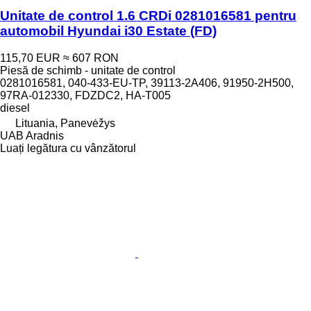
Unitate de control 1.6 CRDi 0281016581 pentru
automobil Hyundai i30 Estate (FD)
115,70 EUR
≈ 607 RON
Piesă de schimb - unitate de control
0281016581, 040-433-EU-TP, 39113-2A406, 91950-2H500,
97RA-012330, FDZDC2, HA-T005
diesel
Lituania, Panevėžys
UAB Aradnis
Luați legătura cu vânzătorul