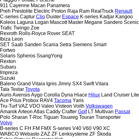
911
Cayenne
Macan
Panamera
Preh
Prestolite Electric
Proton
Raja
Ram
RealTruck
Renault
C-series
Captur
Clio
Duster
Espace
K-series
Kadjar
Kangoo
Koleos
Laguna
Logan
Mascott
Master
Megane
Sandero
Scenic
Trafic
Twingo
Zoe
Rexroth
Rolls-Royce
Rover
SEAT
Ibiza
Leon
SET
Saab
Sanden
Scania
Setra
Siemens
Smart
Fortwo
Solaris
Spheros
SsangYong
Rexton
Subaru
Impreza
Suzuki
Baleno
Grand Vitara
Ignis
Jimny
SX4
Swift
Vitara
Tata
Textar
Toyota
Auris
Avensis
Aygo
Corolla
Dyna
Hiace
Hilux
Land Cruiser
Lite
Ace
Prius
Probox
RAV4
Tacoma
Yaris
Tru-Turf
VAZ
VDO
Valeo
Visteon
Voith
Volkswagen
Amarok
Arteon
Atlas
Caddy
Crafter
Golf
LT
Multivan
Passat
Polo
Sharan
T-Roc
Tiguan
Touareg
Touran
Transporter
Volvo
B-series
C
FH
FM
FMX
S-series
V40
V60
V90
XC
WABCO
Webasto
ZAZ
ZF Lenksysteme
ZF
Škoda