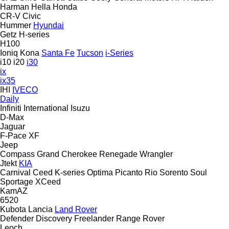
Harman
Hella
Honda
CR-V
Civic
Hummer
Hyundai
Getz
H-series
H100
Ioniq
Kona
Santa Fe
Tucson
i-Series
i10
i20
i30
ix
ix35
IHI
IVECO
Daily
Infiniti
International
Isuzu
D-Max
Jaguar
F-Pace
XF
Jeep
Compass
Grand Cherokee
Renegade
Wrangler
Jtekt
KIA
Carnival
Ceed
K-series
Optima
Picanto
Rio
Sorento
Soul
Sportage
XCeed
KamAZ
6520
Kubota
Lancia
Land Rover
Defender
Discovery
Freelander
Range Rover
Leoch