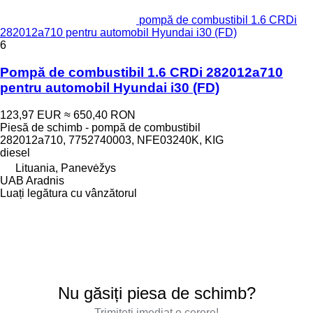
pompă de combustibil 1.6 CRDi
282012a710 pentru automobil Hyundai i30 (FD)
6
Pompă de combustibil 1.6 CRDi 282012a710
pentru automobil Hyundai i30 (FD)
123,97 EUR
≈ 650,40 RON
Piesă de schimb - pompă de combustibil
282012a710, 7752740003, NFE03240K, KIG
diesel
Lituania, Panevėžys
UAB Aradnis
Luați legătura cu vânzătorul
Nu găsiți piesa de schimb?
Trimiteți imediat o cerere!