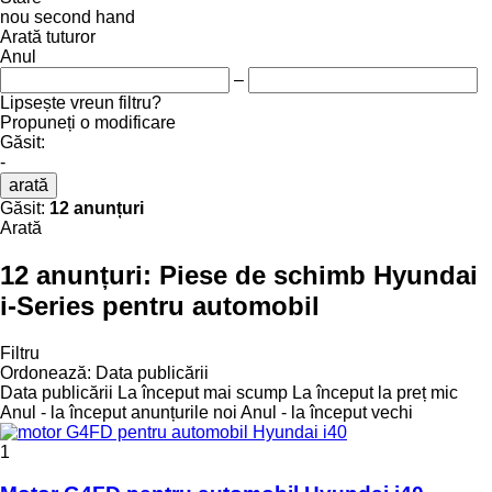
nou
second hand
Arată tuturor
Anul
–
Lipsește vreun filtru?
Propuneți o modificare
Găsit:
-
arată
Găsit:
12 anunțuri
Arată
12 anunțuri:
Piese de schimb Hyundai
i-Series pentru automobil
Filtru
Ordonează
:
Data publicării
Data publicării
La început mai scump
La început la preț mic
Anul - la început anunțurile noi
Anul - la început vechi
1