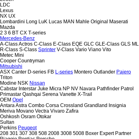
LDC
Lexus
NX
UX
Lombardini
Long
LuK
Lucas
MAN
Mahle Original
Maserati
Mazda
2
3
6
BT
CX
T-series
Mercedes-Benz
A-Class
Actros
C-Class
E-Class
EQE
GLC
GLE-Class
GLS
ML
R-Class
S-Class
Sprinter
V-Class
Vario
Viano
Vito
Metec
Mini
Cooper
Countryman
Mitsubishi
ASX
Canter
D-series
FB
L-series
Montero
Outlander
Pajero
Triton
Modine
NSK
Nissan
Cabstar
Interstar
Juke
Micra
NP
NV
Navara
Pathfinder
Patrol
Primastar
Qashqai
Serena
Vanette
X-Trail
OEM
Opel
Antara
Astra
Combo
Corsa
Crossland
Grandland
Insignia
Meriva
Movano
Vectra
Vivaro
Zafira
Oshkosh
Osram
Otokar
Sultan
Perkins
Peugeot
208
301
307
308
508
2008
3008
5008
Boxer
Expert
Partner
Piaggio
Pontiac
Porsche