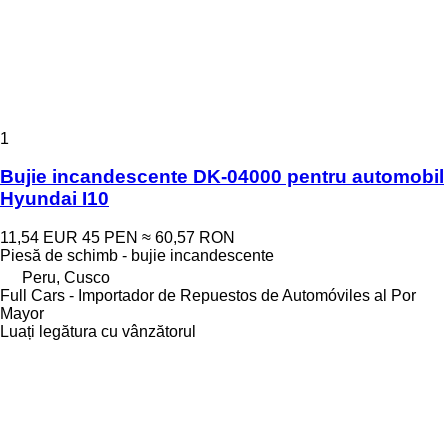
1
Bujie incandescente DK-04000 pentru automobil
Hyundai I10
11,54 EUR
45 PEN
≈ 60,57 RON
Piesă de schimb - bujie incandescente
Peru, Cusco
Full Cars - Importador de Repuestos de Automóviles al Por
Mayor
Luați legătura cu vânzătorul