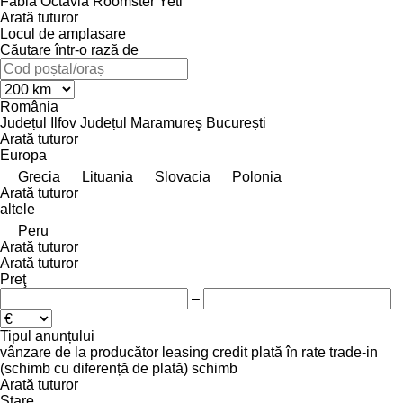
Fabia
Octavia
Roomster
Yeti
Arată tuturor
Locul de amplasare
Căutare într-o rază de
România
Județul Ilfov
Județul Maramureş
București
Arată tuturor
Europa
Grecia
Lituania
Slovacia
Polonia
Arată tuturor
altele
Peru
Arată tuturor
Arată tuturor
Preţ
–
Tipul anunțului
vânzare
de la producător
leasing
credit
plată în rate
trade-in
(schimb cu diferență de plată)
schimb
Arată tuturor
Stare