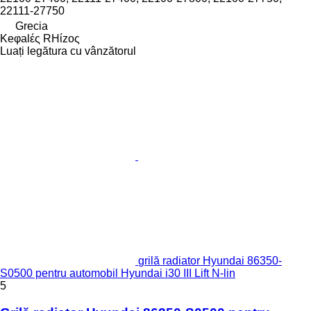
22111-27750
Grecia
Keφalές RHίzoς
Luați legătura cu vânzătorul
grilă radiator Hyundai 86350-
S0500 pentru automobil Hyundai i30 III Lift N-lin
5