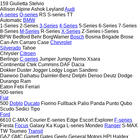
159
Giulietta
Stelvio
Allison
Alpine
Ashok Leyland
Audi
A-series
Q-series
RS
S-series
TT
Automatic
BMW
1-Series
2-Series
3-Series
4-Series
5-Series
6-Series
7-Series
8-Series
M-Series
R-Series
X-Series
Z-Series
i-Series
BPW
Bedford
Behr
BorgWarner
Bosch
Bosma
Brigade
Brose
Can-Am
Carraro
Case
Chevrolet
Silverado
Tahoe
Chrysler
Citroen
Berlingo
C-series
Jumper
Jumpy
Nemo
Xsara
Continental
Ctek
Cummins
DAF
Dacia
Dokker
Duster
Jogger
Lodgy
Logan
Sandero
Daewoo
Daihatsu
Daimler-Benz
Delphi
Denso
Deutz
Dodge
Durango
Ram
Eaton
Febi
Ferrari
500-series
Fiat
500
Doblo
Ducato
Fiorino
Fullback
Palio
Panda
Punto
Qubo
Scudo
Sedici
Tipo
Ford
6610
C-MAX
Courier
E-series
Edge
Escort
Explorer
F-series
Fiesta
Focus
Galaxy
Ka
Kuga
L-series
Mondeo
Ranger
S-MAX
TW
Tourneo
Transit
GAZ
GMC
Garrett
Gates
Geely
General Motors
HPI
Haldex