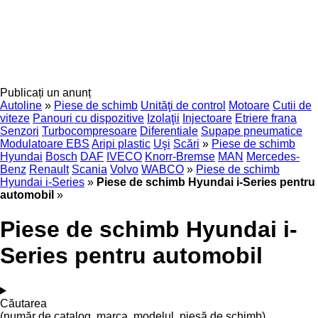
Publicați un anunț
Autoline
»
Piese de schimb
Unităţi de control
Motoare
Cutii de
viteze
Panouri cu dispozitive
Izolaţii
Injectoare
Etriere frana
Senzori
Turbocompresoare
Diferentiale
Supape pneumatice
Modulatoare EBS
Aripi plastic
Uşi
Scări
»
Piese de schimb
Hyundai
Bosch
DAF
IVECO
Knorr-Bremse
MAN
Mercedes-
Benz
Renault
Scania
Volvo
WABCO
»
Piese de schimb
Hyundai i-Series
»
Piese de schimb Hyundai i-Series pentru
automobil
»
Piese de schimb Hyundai i-
Series pentru automobil
Căutarea
(număr de catalog, marca, modelul, piesă de schimb)