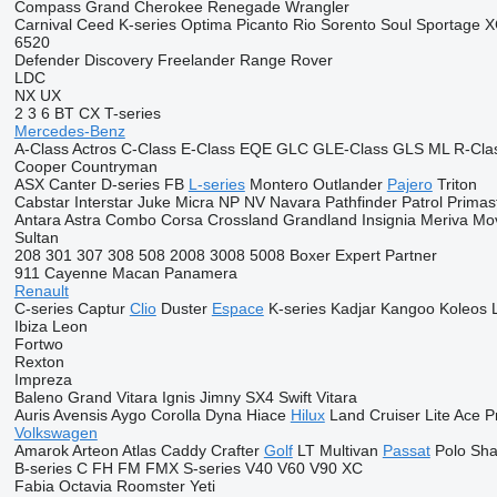
Compass
Grand Cherokee
Renegade
Wrangler
Carnival
Ceed
K-series
Optima
Picanto
Rio
Sorento
Soul
Sportage
X
6520
Defender
Discovery
Freelander
Range Rover
LDC
NX
UX
2
3
6
BT
CX
T-series
Mercedes-Benz
A-Class
Actros
C-Class
E-Class
EQE
GLC
GLE-Class
GLS
ML
R-Cla
Cooper
Countryman
ASX
Canter
D-series
FB
L-series
Montero
Outlander
Pajero
Triton
Cabstar
Interstar
Juke
Micra
NP
NV
Navara
Pathfinder
Patrol
Primas
Antara
Astra
Combo
Corsa
Crossland
Grandland
Insignia
Meriva
Mo
Sultan
208
301
307
308
508
2008
3008
5008
Boxer
Expert
Partner
911
Cayenne
Macan
Panamera
Renault
C-series
Captur
Clio
Duster
Espace
K-series
Kadjar
Kangoo
Koleos
Ibiza
Leon
Fortwo
Rexton
Impreza
Baleno
Grand Vitara
Ignis
Jimny
SX4
Swift
Vitara
Auris
Avensis
Aygo
Corolla
Dyna
Hiace
Hilux
Land Cruiser
Lite Ace
P
Volkswagen
Amarok
Arteon
Atlas
Caddy
Crafter
Golf
LT
Multivan
Passat
Polo
Sha
B-series
C
FH
FM
FMX
S-series
V40
V60
V90
XC
Fabia
Octavia
Roomster
Yeti