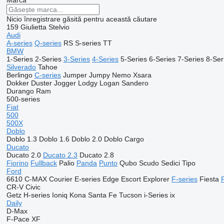
Marca
Nicio înregistrare găsită pentru această căutare
159
Giulietta
Stelvio
Audi
A-series
Q-series
RS
S-series
TT
BMW
1-Series
2-Series
3-Series
4-Series
5-Series
6-Series
7-Series
8-Ser
Silverado
Tahoe
Berlingo
C-series
Jumper
Jumpy
Nemo
Xsara
Dokker
Duster
Jogger
Lodgy
Logan
Sandero
Durango
Ram
500-series
Fiat
500
500X
Doblo
Doblo 1.3
Doblo 1.6
Doblo 2.0
Doblo Cargo
Ducato
Ducato 2.0
Ducato 2.3
Ducato 2.8
Fiorino
Fullback
Palio
Panda
Punto
Qubo
Scudo
Sedici
Tipo
Ford
6610
C-MAX
Courier
E-series
Edge
Escort
Explorer
F-series
Fiesta
CR-V
Civic
Getz
H-series
Ioniq
Kona
Santa Fe
Tucson
i-Series
ix
Daily
D-Max
F-Pace
XF