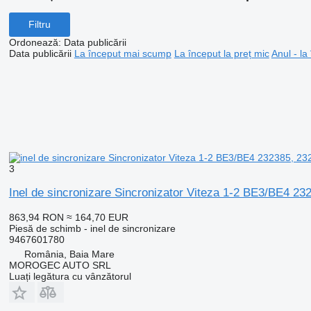
Filtru
Ordonează
:
Data publicării
Data publicării
La început mai scump
La început la preț mic
Anul - la
3
Inel de sincronizare Sincronizator Viteza 1-2 BE3/BE4 2
863,94 RON
≈ 164,70 EUR
Piesă de schimb - inel de sincronizare
9467601780
România, Baia Mare
MOROGEC AUTO SRL
Luați legătura cu vânzătorul