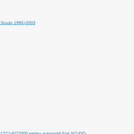
at Scudo 1995>2003
21TC14077000 pentru automobil Fiat SCUDO