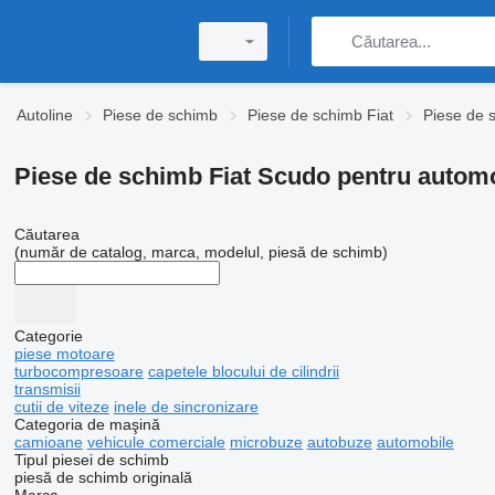
Autoline
Piese de schimb
Piese de schimb Fiat
Piese de 
Piese de schimb Fiat Scudo pentru autom
Căutarea
(număr de catalog, marca, modelul, piesă de schimb)
Categorie
piese motoare
turbocompresoare
capetele blocului de cilindrii
transmisii
cutii de viteze
inele de sincronizare
Categoria de maşină
camioane
vehicule comerciale
microbuze
autobuze
automobile
Tipul piesei de schimb
piesă de schimb originală