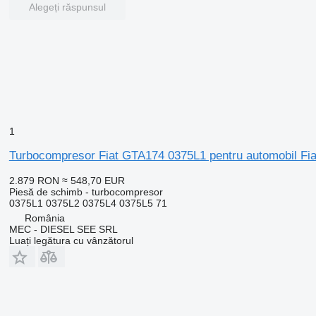
Alegeți răspunsul
1
Turbocompresor Fiat GTA174 0375L1 pentru automobil Fi
2.879 RON
≈ 548,70 EUR
Piesă de schimb - turbocompresor
0375L1 0375L2 0375L4 0375L5 71
România
MEC - DIESEL SEE SRL
Luați legătura cu vânzătorul