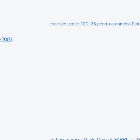
cutie de viteze 20DL33 pentru automobil Fi
5>2003
turbocompresor Mahle Original GARRETT 0