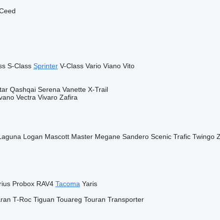
Ceed
ss
S-Class
Sprinter
V-Class
Vario
Viano
Vito
tar
Qashqai
Serena
Vanette
X-Trail
vano
Vectra
Vivaro
Zafira
Laguna
Logan
Mascott
Master
Megane
Sandero
Scenic
Trafic
Twingo
rius
Probox
RAV4
Tacoma
Yaris
ran
T-Roc
Tiguan
Touareg
Touran
Transporter