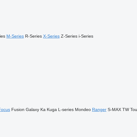
ies
M-Series
R-Series
X-Series
Z-Series
i-Series
Focus
Fusion
Galaxy
Ka
Kuga
L-series
Mondeo
Ranger
S-MAX
TW
To