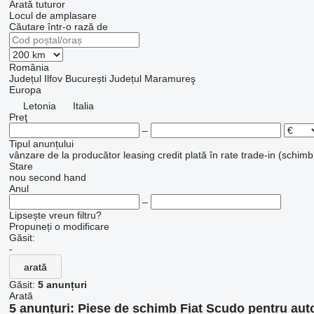
Arată tuturor
Locul de amplasare
Căutare într-o rază de
România
Județul Ilfov
București
Județul Maramureş
Europa
Letonia
Italia
Preţ
–
Tipul anunțului
vânzare
de la producător
leasing
credit
plată în rate
trade-in (schimb
Stare
nou
second hand
Anul
–
Lipsește vreun filtru?
Propuneți o modificare
Găsit:
-
arată
Găsit:
5 anunțuri
Arată
5 anunțuri:
Piese de schimb Fiat Scudo pentru aut