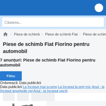
Piese de schimb
Piese de schimb Fiat
Piese de schim
Piese de schimb Fiat Fiorino pentru
automobil
7 anunțuri:
Piese de schimb Fiat Fiorino pentru
automobil
Filtru
Ordonează
:
Data publicării
Data publicării
La început mai scump
La început la preț mic
Anul - la
început anunțurile noi
Anul - la început vechi