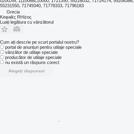
0200JW, 1110068L10000, 1721350, 55228032, 71724174, 55206386,
55231550, 71749340, 71778333, 71796183
Grecia
Keφalές RHίzoς
Luați legătura cu vânzătorul
Cum ați descrie pe scurt portalul nostru?
portal de anunțuri pentru utilaje speciale
vânzător de utilaje speciale
producător de utilaje speciale
nu există un răspuns corect
Alegeți răspunsul