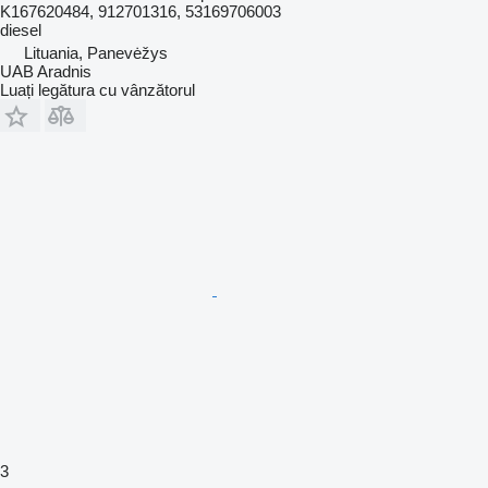
K167620484, 912701316, 53169706003
diesel
Lituania, Panevėžys
UAB Aradnis
Luați legătura cu vânzătorul
3