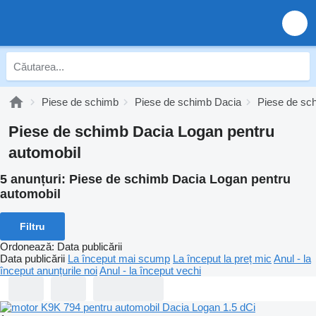
Piese de schimb
Piese de schimb Dacia
Piese de sc
Piese de schimb Dacia Logan pentru
automobil
5 anunțuri:
Piese de schimb Dacia Logan pentru
automobil
Filtru
Ordonează
:
Data publicării
Data publicării
La început mai scump
La început la preț mic
Anul - la
început anunțurile noi
Anul - la început vechi