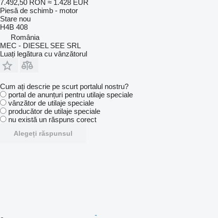
7.492,50 RON
≈ 1.428 EUR
Piesă de schimb - motor
Stare
nou
H4B 408
România
MEC - DIESEL SEE SRL
Luați legătura cu vânzătorul
Cum ați descrie pe scurt portalul nostru?
portal de anunțuri pentru utilaje speciale
vânzător de utilaje speciale
producător de utilaje speciale
nu există un răspuns corect
Alegeți răspunsul