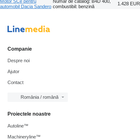
Motor SCe pentru
Număr de catalog: B4D 400,
1.428 EUR
automobil Dacia Sandero
combustibil: benzină
Companie
Despre noi
Ajutor
Contact
România / română
Proiectele noastre
Autoline™
Machineryline™