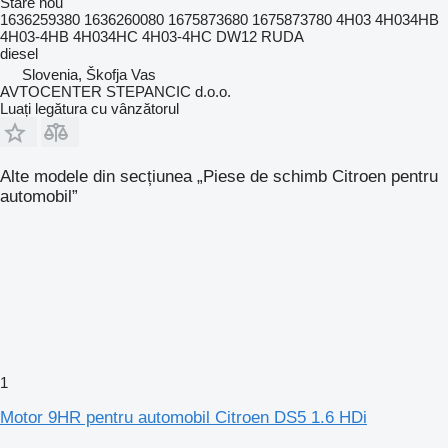
Stare
nou
1636259380 1636260080 1675873680 1675873780 4H03 4H034HB
4H03-4HB 4H034HC 4H03-4HC DW12 RUDA
diesel
Slovenia, Škofja Vas
AVTOCENTER STEPANCIC d.o.o.
Luați legătura cu vânzătorul
Alte modele din secțiunea „Piese de schimb Citroen pentru
automobil”
1
Motor 9HR pentru automobil Citroen DS5 1.6 HDi