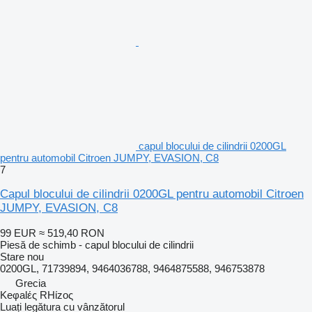
capul blocului de cilindrii 0200GL
pentru automobil Citroen JUMPY, EVASION, C8
7
Capul blocului de cilindrii 0200GL pentru automobil Citroen
JUMPY, EVASION, C8
99 EUR
≈ 519,40 RON
Piesă de schimb - capul blocului de cilindrii
Stare
nou
0200GL, 71739894, 9464036788, 9464875588, 946753878
Grecia
Keφalές RHίzoς
Luați legătura cu vânzătorul