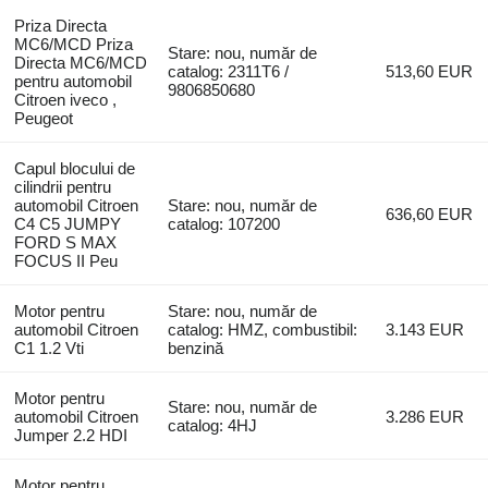
Priza Directa
MC6/MCD Priza
Stare: nou, număr de
Directa MC6/MCD
catalog: 2311T6 /
513,60 EUR
pentru automobil
9806850680
Citroen iveco ,
Peugeot
Capul blocului de
cilindrii pentru
automobil Citroen
Stare: nou, număr de
636,60 EUR
C4 C5 JUMPY
catalog: 107200
FORD S MAX
FOCUS II Peu
Motor pentru
Stare: nou, număr de
automobil Citroen
catalog: HMZ, combustibil:
3.143 EUR
C1 1.2 Vti
benzină
Motor pentru
Stare: nou, număr de
automobil Citroen
3.286 EUR
catalog: 4HJ
Jumper 2.2 HDI
Motor pentru