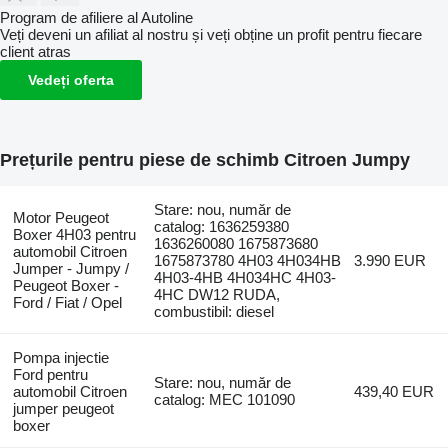
Program de afiliere al Autoline
Veți deveni un afiliat al nostru și veți obține un profit pentru fiecare
client atras
Vedeți oferta
Prețurile pentru piese de schimb Citroen Jumpy
Stare: nou, număr de
Motor Peugeot
catalog: 1636259380
Boxer 4H03 pentru
1636260080 1675873680
automobil Citroen
1675873780 4H03 4H034HB
3.990 EUR
Jumper - Jumpy /
4H03-4HB 4H034HC 4H03-
Peugeot Boxer -
4HC DW12 RUDA,
Ford / Fiat / Opel
combustibil: diesel
Pompa injectie
Ford pentru
Stare: nou, număr de
automobil Citroen
439,40 EUR
catalog: MEC 101090
jumper peugeot
boxer