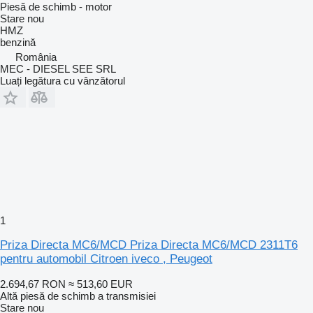
Piesă de schimb - motor
Stare
nou
HMZ
benzină
România
MEC - DIESEL SEE SRL
Luați legătura cu vânzătorul
1
Priza Directa MC6/MCD Priza Directa MC6/MCD 2311T6
pentru automobil Citroen iveco , Peugeot
2.694,67 RON
≈ 513,60 EUR
Altă piesă de schimb a transmisiei
Stare
nou