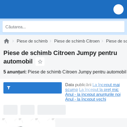
Piese de schimb
Piese de schimb Citroen
Piese de s
Piese de schimb Citroen Jumpy pentru
automobil
5 anunțuri:
Piese de schimb Citroen Jumpy pentru automobil
Data publicării
La început mai
scump
La început la preț mic
Anul - la început anunțurile noi
Anul - la început vechi