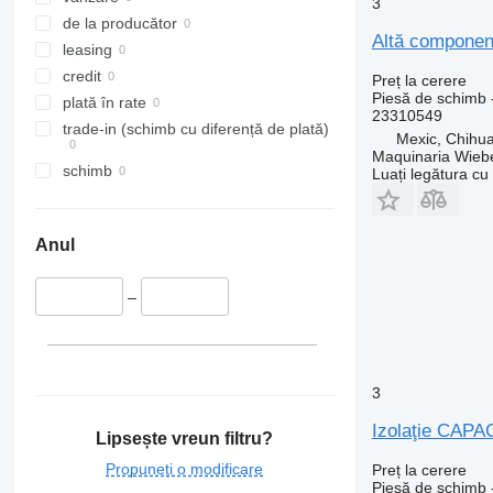
3
de la producător
Altă compone
leasing
credit
Preț la cerere
Piesă de schimb 
plată în rate
23310549
trade-in (schimb cu diferență de plată)
Mexic, Chihu
Maquinaria Wieb
schimb
Luați legătura cu
Anul
–
3
Izolaţie CAP
Lipsește vreun filtru?
Propuneți o modificare
Preț la cerere
Piesă de schimb -