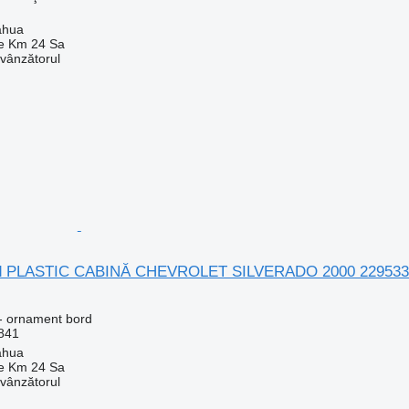
ahua
e Km 24 Sa
 vânzătorul
d PLASTIC CABINĂ CHEVROLET SILVERADO 2000 22953311
- ornament bord
841
ahua
e Km 24 Sa
 vânzătorul