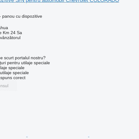
ozitive S/N pentru automobil Chevrolet COLORADO
 panou cu dispozitive
ahua
e Km 24 Sa
 vânzătorul
e scurt portalul nostru?
uri pentru utilaje speciale
laje speciale
tilaje speciale
ăspuns corect
unsul