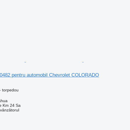
80482 pentru automobil Chevrolet COLORADO
- torpedou
ahua
e Km 24 Sa
 vânzătorul