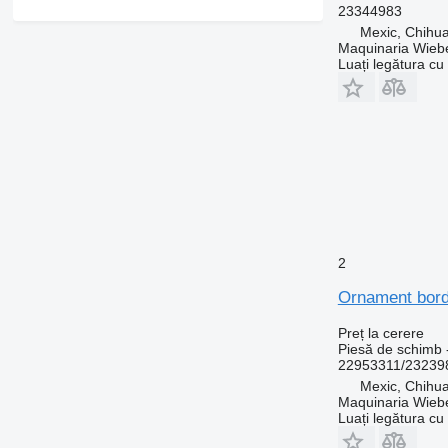
23344983
Mexic, Chihu
Maquinaria Wieb
Luați legătura cu
2
Ornament bor
Preț la cerere
Piesă de schimb 
22953311/23239
Mexic, Chihu
Maquinaria Wieb
Luați legătura cu