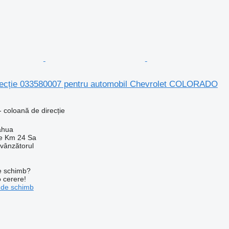
recție 033580007 pentru automobil Chevrolet COLORADO
 coloană de direcție
ahua
e Km 24 Sa
 vânzătorul
de schimb?
o cerere!
 de schimb