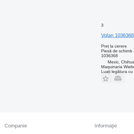
3
Volan 1036368
Preț la cerere
Piesă de schimb 
1036368
Mexic, Chihu
Maquinaria Wieb
Luați legătura cu
Companie
Informaţie