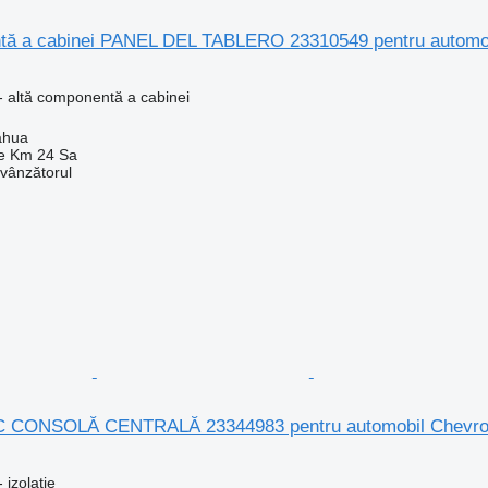
ntă a cabinei PANEL DEL TABLERO 23310549 pentru autom
- altă componentă a cabinei
ahua
e Km 24 Sa
 vânzătorul
AC CONSOLĂ CENTRALĂ 23344983 pentru automobil Chev
 izolaţie