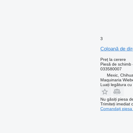
3
Coloană de di
Preț la cerere
Piesă de schimb -
033580007
Mexic, Chihu
Maquinaria Wieb
Luați legătura cu
Nu găsiți piesa 
Trimiteți imediat 
Comandați piesa