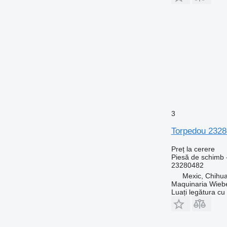
3
Torpedou 232
Preț la cerere
Piesă de schimb 
23280482
Mexic, Chihu
Maquinaria Wieb
Luați legătura cu