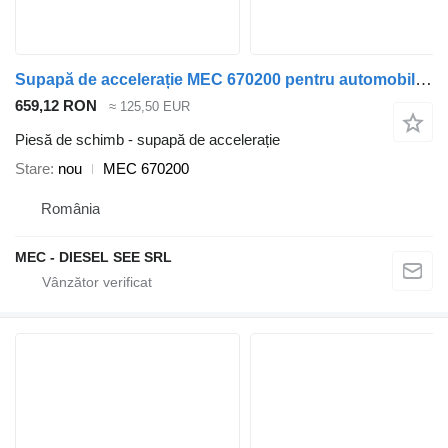
Supapă de accelerație MEC 670200 pentru automobil Alfa Romeo 159; FIAT CROMA, SEDICI; OPEL ASTR
659,12 RON
≈ 125,50 EUR
Piesă de schimb - supapă de accelerație
Stare
nou
MEC 670200
România
MEC - DIESEL SEE SRL