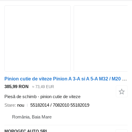
Pinion cutie de viteze Pinion A 3-A si A 5-A M32 / M20 55182014 pentru automobil Alfa Romeo 159
385,99 RON
≈ 73,49 EUR
Piesă de schimb - pinion cutie de viteze
Stare
nou
55182014 / 7082010 55182019
România, Baia Mare
MOROGEC AUTO SRL