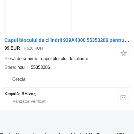
Capul blocului de cilindrii 939A4000 55353286 pentru automobil Alfa Romeo ALFA 159
99 EUR
≈ 520 RON
Piesă de schimb - capul blocului de cilindrii
Stare
nou
55353286
Grecia
Keφalές RHίzoς