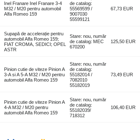
Inel Franare Inel Franare 3-4
de catalog:
M32 / M20 pentru automobil
55569599 /
67,73 EUR
Alfa Romeo 159
9007030
55599121
Supapă de accelerație pentru
Stare: nou, număr
automobil Alfa Romeo 159;
de catalog: MEC
125,50 EUR
FIAT CROMA, SEDICI; OPEL
670200
ASTR
Stare: nou, număr
Pinion cutie de viteze Pinion A
de catalog:
3-A si A 5-A M32 / M20 pentru
55182014 /
73,49 EUR
automobil Alfa Romeo 159
7082010
55182019
Stare: nou, număr
Pinion cutie de viteze Pinion A
de catalog:
4-A M32 / M20 pentru
106,40 EUR
55182039/
automobil Alfa Romeo 159
718312