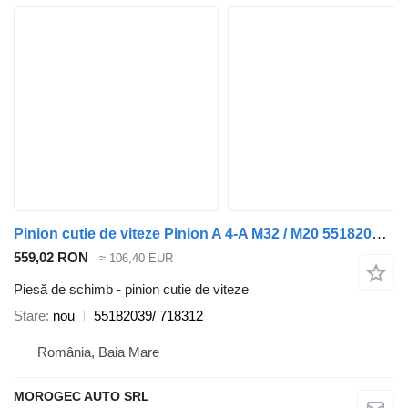
Pinion cutie de viteze Pinion A 4-A M32 / M20 55182039/ 718312 pentru automobil Alfa Romeo 159
559,02 RON
≈ 106,40 EUR
Piesă de schimb - pinion cutie de viteze
Stare
nou
55182039/ 718312
România, Baia Mare
MOROGEC AUTO SRL