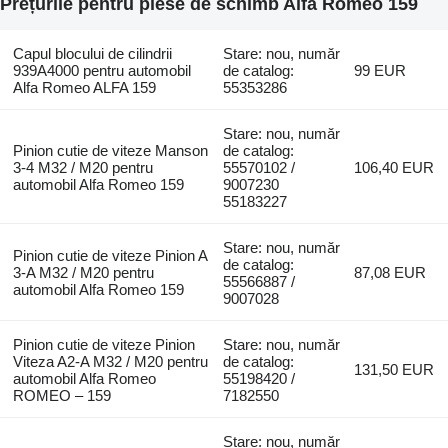
Prețurile pentru piese de schimb Alfa Romeo 159
Capul blocului de cilindrii
Stare: nou, număr
939A4000 pentru automobil
de catalog:
99 EUR
Alfa Romeo ALFA 159
55353286
Stare: nou, număr
Pinion cutie de viteze Manson
de catalog:
3-4 M32 / M20 pentru
55570102 /
106,40 EUR
automobil Alfa Romeo 159
9007230
55183227
Stare: nou, număr
Pinion cutie de viteze Pinion A
de catalog:
3-A M32 / M20 pentru
87,08 EUR
55566887 /
automobil Alfa Romeo 159
9007028
Pinion cutie de viteze Pinion
Stare: nou, număr
Viteza A2-A M32 / M20 pentru
de catalog:
131,50 EUR
automobil Alfa Romeo
55198420 /
ROMEO – 159
7182550
Stare: nou, număr