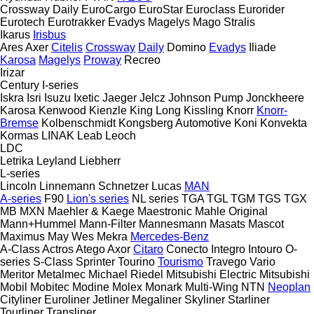
Crossway
Daily
EuroCargo
EuroStar
Euroclass
Eurorider
Eurotech
Eurotrakker
Evadys
Magelys
Mago
Stralis
Ikarus
Irisbus
Ares
Axer
Citelis
Crossway
Daily
Domino
Evadys
Iliade
Karosa
Magelys
Proway
Recreo
Irizar
Century
I-series
Iskra
Isri
Isuzu
Ixetic
Jaeger
Jelcz
Johnson Pump
Jonckheere
Karosa
Kenwood
Kienzle
King Long
Kissling
Knorr
Knorr-
Bremse
Kolbenschmidt
Kongsberg Automotive
Koni
Konvekta
Kormas
LINAK
Leab
Leoch
LDC
Letrika
Leyland
Liebherr
L-series
Lincoln
Linnemann Schnetzer
Lucas
MAN
A-series
F90
Lion's series
NL series
TGA
TGL
TGM
TGS
TGX
MB
MXN
Maehler & Kaege
Maestronic
Mahle Original
Mann+Hummel
Mann-Filter
Mannesmann
Masats
Mascot
Maximus
May Wes
Mekra
Mercedes-Benz
A-Class
Actros
Atego
Axor
Citaro
Conecto
Integro
Intouro
O-
series
S-Class
Sprinter
Tourino
Tourismo
Travego
Vario
Meritor
Metalmec
Michael Riedel
Mitsubishi Electric
Mitsubishi
Mobil
Mobitec
Modine
Molex
Monark
Multi-Wing
NTN
Neoplan
Cityliner
Euroliner
Jetliner
Megaliner
Skyliner
Starliner
Tourliner
Transliner