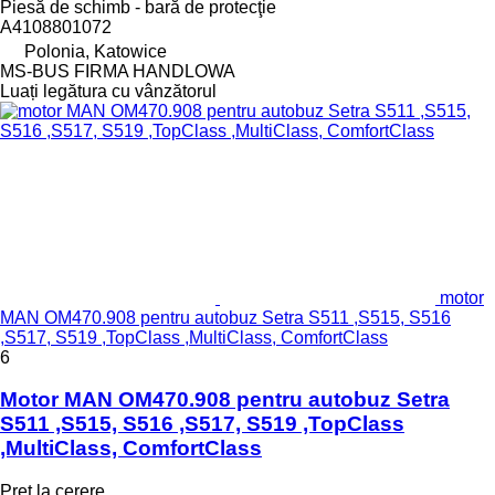
Piesă de schimb - bară de protecţie
A4108801072
Polonia, Katowice
MS-BUS FIRMA HANDLOWA
Luați legătura cu vânzătorul
motor
MAN OM470.908 pentru autobuz Setra S511 ,S515, S516
,S517, S519 ,TopClass ,MultiClass, ComfortClass
6
Motor MAN OM470.908 pentru autobuz Setra
S511 ,S515, S516 ,S517, S519 ,TopClass
,MultiClass, ComfortClass
Preț la cerere