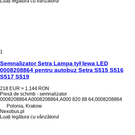
Luați legătura cu vânzătorul
1
Semnalizator Setra Lampa tył lewa LED
0008208864 pentru autobuz Setra S515 S516
S517 S519
218 EUR
≈ 1.144 RON
Piesă de schimb - semnalizator
0008208864 A0008208864,A000 820 88 64,0008208864
Polonia, Krakow
Nexobus.pl
Luați legătura cu vânzătorul