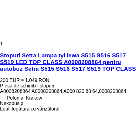
1
Stopuri Setra Lampa tył lewa S515 S516 S517
S519 LED TOP CLASS A0008208864 pentru
autobuz Setra S515 S516 S517 S519 TOP CLASS
200 EUR
≈ 1.049 RON
Piesă de schimb - stopuri
A0008208864 A0008208864,A000 820 88 64,0008208864
Polonia, Krakow
Nexobus.pl
Luați legătura cu vânzătorul