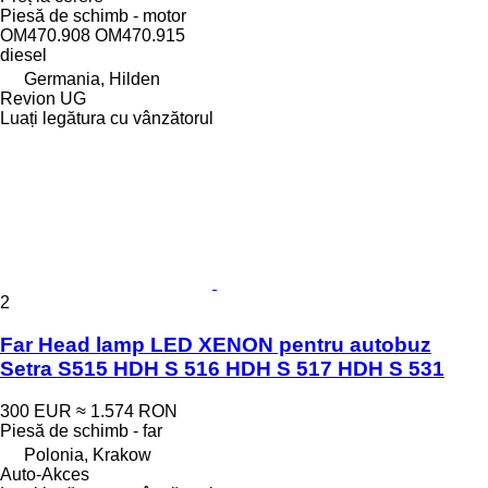
Piesă de schimb - motor
OM470.908 OM470.915
diesel
Germania, Hilden
Revion UG
Luați legătura cu vânzătorul
2
Far Head lamp LED XENON pentru autobuz
Setra S515 HDH S 516 HDH S 517 HDH S 531
300 EUR
≈ 1.574 RON
Piesă de schimb - far
Polonia, Krakow
Auto-Akces