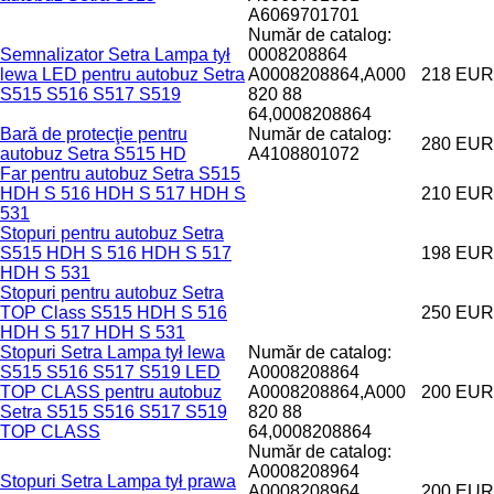
A6069701701
Număr de catalog:
Semnalizator Setra Lampa tył
0008208864
lewa LED pentru autobuz Setra
A0008208864,A000
218 EUR
S515 S516 S517 S519
820 88
64,0008208864
Bară de protecţie pentru
Număr de catalog:
280 EUR
autobuz Setra S515 HD
A4108801072
Far pentru autobuz Setra S515
HDH S 516 HDH S 517 HDH S
210 EUR
531
Stopuri pentru autobuz Setra
S515 HDH S 516 HDH S 517
198 EUR
HDH S 531
Stopuri pentru autobuz Setra
TOP Class S515 HDH S 516
250 EUR
HDH S 517 HDH S 531
Stopuri Setra Lampa tył lewa
Număr de catalog:
S515 S516 S517 S519 LED
A0008208864
TOP CLASS pentru autobuz
A0008208864,A000
200 EUR
Setra S515 S516 S517 S519
820 88
TOP CLASS
64,0008208864
Număr de catalog:
A0008208964
Stopuri Setra Lampa tył prawa
A0008208964,
200 EUR