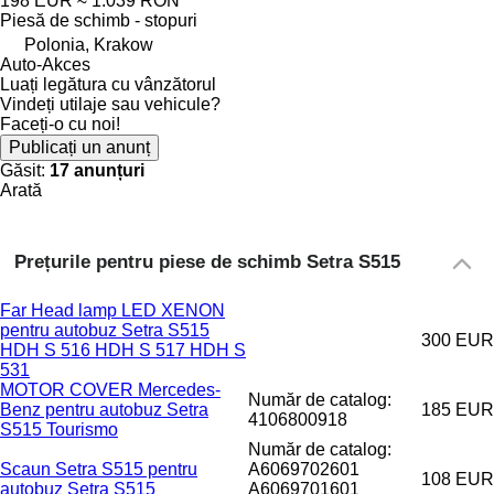
198 EUR
≈ 1.039 RON
Piesă de schimb - stopuri
Polonia, Krakow
Auto-Akces
Luați legătura cu vânzătorul
Vindeți utilaje sau vehicule?
Faceți-o cu noi!
Publicați un anunț
Găsit:
17 anunțuri
Arată
Prețurile pentru piese de schimb Setra S515
Far Head lamp LED XENON
pentru autobuz Setra S515
300 EUR
HDH S 516 HDH S 517 HDH S
531
MOTOR COVER Mercedes-
Număr de catalog:
Benz pentru autobuz Setra
185 EUR
4106800918
S515 Tourismo
Număr de catalog:
Scaun Setra S515 pentru
A6069702601
108 EUR
autobuz Setra S515
A6069701601