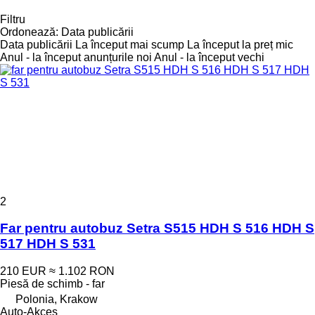
Filtru
Ordonează
:
Data publicării
Data publicării
La început mai scump
La început la preț mic
Anul - la început anunțurile noi
Anul - la început vechi
2
Far pentru autobuz Setra S515 HDH S 516 HDH S
517 HDH S 531
210 EUR
≈ 1.102 RON
Piesă de schimb - far
Polonia, Krakow
Auto-Akces