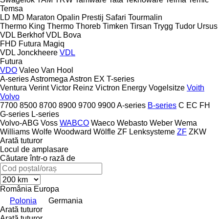
Temsa
LD
MD
Maraton
Opalin
Prestij
Safari
Tourmalin
Thermo King
Thermo
Thoreb
Timken
Tirsan
Trygg
Tudor
Ursus
VDL Berkhof
VDL Bova
FHD
Futura
Magiq
VDL Jonckheere
VDL
Futura
VDO
Valeo
Van Hool
A-series
Astromega
Astron
EX
T-series
Ventura
Verint
Victor Reinz
Victron Energy
Vogelsitze
Voith
Volvo
7700
8500
8700
8900
9700
9900
A-series
B-series
C
EC
FH
G-series
L-series
Volvo-ABG
Voss
WABCO
Waeco
Webasto
Weber
Wema
Williams
Wolfe
Woodward
Wölfle
ZF Lenksysteme
ZF
ZKW
Arată tuturor
Locul de amplasare
Căutare într-o rază de
România
Europa
Polonia
Germania
Arată tuturor
Arată tuturor