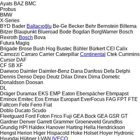
Ayats
BAZ
BMC
Probus
BMW
X-Series
BYD
Bader
Baltacıoğlu
Be-Ge
Becker
Behr
Bernstein
Biltema
Bitzer
Blaupunkt
Blueroad
Bode
Bogdan
BorgWarner
Bosch
Rexroth
Bosch
Bova
Futura
Magiq
Brigade
Brose
Bush Hog
Bustec
Bühler
Bürkert
CEI
Calix
Camozzi
Carraro
Carrier
Caterpillar
Continental
Ctek
Cummins
Cursor
DAF
CF
SB
XF
Daewoo
Daimler
Daimler-Benz
Dana
Danfoss
Defa
Delphi
Dennis
Denso
Depo
Deutz
Dilax
Dinex
Dirna
Dometic
Donaldson
Doosan
DL
Dräger
Duramax
EKS
EMP
Eaton
Eberspächer
Ebmpapst
Eminox
Emitec
Eos
Ermax
Europart
EverFocus
FAG
FPT
FTE
Faltcom
Febi
Ferro
Fiat
Doblo
Ducato
Scudo
Fleetguard
Ford
Foton
Frico
Fuji
GEA Bock
GEA
GSR
GT
Gardner Denver
Garrett
Grammer
Groeneveld
Grundfos
Grundig
HPI
Haldex
Hanover
Harting
Hella
Hendrickson
Hengst
Herion
Higer
Hispacold
Hoke
Holset
Hoyer
Hydronic
Hyundai
Hübner
I-VAN
IVECO