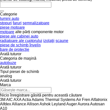
Categorie
lumini auto
stopuri
faruri
semnalizatoare
piese motoare
motoare
alte părți componente motor
piese ale cabinei auto
radiatoare ale cuptorului
izolaţii
scaune
piese de schimb înveliș
bare de protecţie
Arată tuturor
Categoria de maşină
autobuze
Arată tuturor
Tipul piesei de schimb
analog
Arată tuturor
Marca
Nicio înregistrare găsită pentru această căutare
3M
AIC
AXA
Actia
Adams Thermal Systems
Air Fren
Alfatronix
Alfdex
Alliance
Allison
Ashok Leyland
Auger
Aurora
Autosan
A10