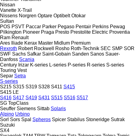
Nissan
Vanette
X-Trail
Nissens
Norgren
Optare
Optibelt
Otokar
Sultan
POS
PSVT
Paccar
Parker
Pegaso
Pentair
Perkins
Pewag
Pilkington
Pioneer
Praga
Presto
Prestolite Electric
Proventia
Ram
Renault
Ares
Iliade
Kerax
Master
Midlum
Premium
Rexroth
Robert
Rockwell
Rosho
Roth-Technik
SEC
SMP
SOR
SWF
Sachs
Safkar
Saint-Gobain
Sanden
Sanos
Sauer-
Danfoss
Scania
Century
Irizar
K-series
L-series
P-series
R-series
S-series
Touring
Vest
Separ
Setra
S-series
S215
S315
S319
S328
S411
S415
S415 LE
S416
S417
S419
S431
S515
S516
S517
SG
TopClass
Seuffer
Siemens
Sittab
Solaris
Alpino
Urbino
Sorl
Sors
Spal
Spheros
Spicer
Stabilus
Stoneridge
Sutrak
Suzuki
SX4
Swagelok
TAM
TRW
Tamware
Tata
Teknoware
Telma
Temic