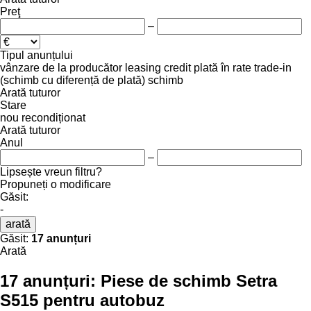
Preţ
–
Tipul anunțului
vânzare
de la producător
leasing
credit
plată în rate
trade-in
(schimb cu diferență de plată)
schimb
Arată tuturor
Stare
nou
recondiționat
Arată tuturor
Anul
–
Lipsește vreun filtru?
Propuneți o modificare
Găsit:
-
arată
Găsit:
17 anunțuri
Arată
17 anunțuri:
Piese de schimb Setra
S515 pentru autobuz