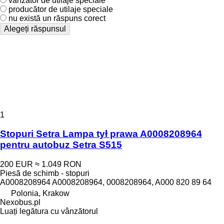
vânzător de utilaje speciale
producător de utilaje speciale
nu există un răspuns corect
Alegeți răspunsul
1
Stopuri Setra Lampa tył prawa A0008208964
pentru autobuz Setra S515
200 EUR
≈ 1.049 RON
Piesă de schimb - stopuri
A0008208964 A0008208964, 0008208964, A000 820 89 64
Polonia, Krakow
Nexobus.pl
Luați legătura cu vânzătorul