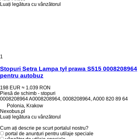
Luați legătura cu vânzătorul
1
Stopuri Setra Lampa tył prawa S515 0008208964
pentru autobuz
198 EUR
≈ 1.039 RON
Piesă de schimb - stopuri
0008208964 A0008208964, 0008208964, A000 820 89 64
Polonia, Krakow
Nexobus.pl
Luați legătura cu vânzătorul
Cum ați descrie pe scurt portalul nostru?
portal de anunțuri pentru utilaje speciale