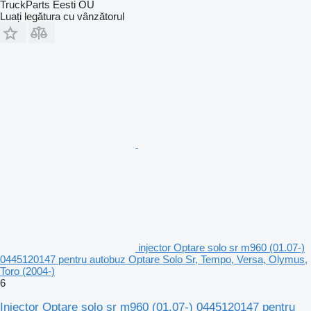
TruckParts Eesti OÜ
Luați legătura cu vânzătorul
injector Optare solo sr m960 (01.07-)
0445120147 pentru autobuz Optare Solo Sr, Tempo, Versa, Olymus,
Toro (2004-)
6
Injector Optare solo sr m960 (01.07-) 0445120147 pentru