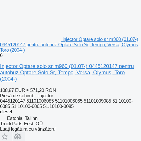
injector Optare solo sr m960 (01.07-)
0445120147 pentru autobuz Optare Solo Sr, Tempo, Versa, Olymus,
Toro (2004-)
6
Injector Optare solo sr m960 (01.07-) 0445120147 pentru
autobuz Optare Solo Sr, Tempo, Versa, Olymus, Toro
(2004-)
108,87 EUR
≈ 571,20 RON
Piesă de schimb - injector
0445120147 51101006085 51101006065 51101009085 51.10100-
6085 51.10100-6065 51.10100-9085
diesel
Estonia, Tallinn
TruckParts Eesti OÜ
Luați legătura cu vânzătorul