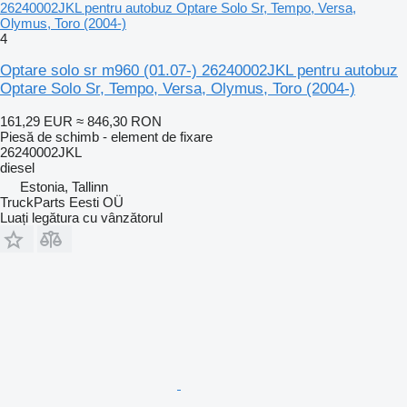
26240002JKL pentru autobuz Optare Solo Sr, Tempo, Versa,
Olymus, Toro (2004-)
4
Optare solo sr m960 (01.07-) 26240002JKL pentru autobuz
Optare Solo Sr, Tempo, Versa, Olymus, Toro (2004-)
161,29 EUR
≈ 846,30 RON
Piesă de schimb - element de fixare
26240002JKL
diesel
Estonia, Tallinn
TruckParts Eesti OÜ
Luați legătura cu vânzătorul