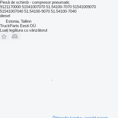
Piesă de schimb - compresor pneumatic
9121170000 51541007070 51.54100-7070 51541009070
51541007040 51.54100-9070 51.54100-7040
diesel
Estonia, Tallinn
TruckParts Eesti OÜ
Luați legătura cu vânzătorul
Õhkpadja kandur, veosild parem