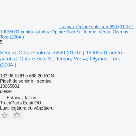
semiax Optare solo sr m890 (01.07-)
19065001 pentru autobuz Optare Solo Sr, Tempo, Versa, Olymus,
Toro (2004-)
5
Semiax Optare solo sr m890 (01.07-) 19065001 pentru
autobuz Optare Solo Sr, Tempo, Versa, Olymus, Toro
(2004-)
133,06 EUR
≈ 698,20 RON
Piesă de schimb - semiax
19065001
diesel
Estonia, Tallinn
TruckParts Eesti OÜ
Luați legătura cu vânzătorul