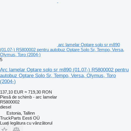
arc lamelar Optare solo sr m890
(01.07-) R5800002 pentru autobuz Optare Solo Sr, Tempo, Versa,
Olymus, Toro (2004-)
5
Arc lamelar Optare solo sr m890 (01.07-) R5800002 pentru
autobuz Optare Solo Sr, Tempo, Versa, Olymus, Toro
(2004-)
137,10 EUR
≈ 719,30 RON
Piesă de schimb - arc lamelar
R5800002
diesel
Estonia, Tallinn
TruckParts Eesti OÜ
Luați legătura cu vânzătorul