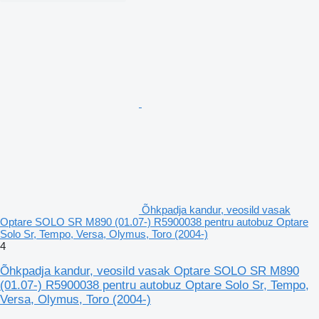
Õhkpadja kandur, veosild vasak
Optare SOLO SR M890 (01.07-) R5900038 pentru autobuz Optare
Solo Sr, Tempo, Versa, Olymus, Toro (2004-)
4
Õhkpadja kandur, veosild vasak Optare SOLO SR M890
(01.07-) R5900038 pentru autobuz Optare Solo Sr, Tempo,
Versa, Olymus, Toro (2004-)