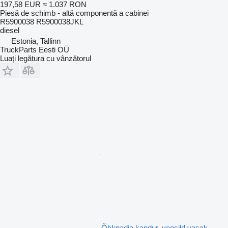
197,58 EUR
≈ 1.037 RON
Piesă de schimb - altă componentă a cabinei
R5900038 R5900038JKL
diesel
Estonia, Tallinn
TruckParts Eesti OÜ
Luați legătura cu vânzătorul
Õhkpadja kandur, veosild vasak