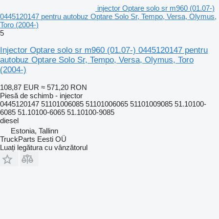
injector Optare solo sr m960 (01.07-)
0445120147 pentru autobuz Optare Solo Sr, Tempo, Versa, Olymus,
Toro (2004-)
5
Injector Optare solo sr m960 (01.07-) 0445120147 pentru
autobuz Optare Solo Sr, Tempo, Versa, Olymus, Toro
(2004-)
108,87 EUR
≈ 571,20 RON
Piesă de schimb - injector
0445120147 51101006085 51101006065 51101009085 51.10100-
6085 51.10100-6065 51.10100-9085
diesel
Estonia, Tallinn
TruckParts Eesti OÜ
Luați legătura cu vânzătorul