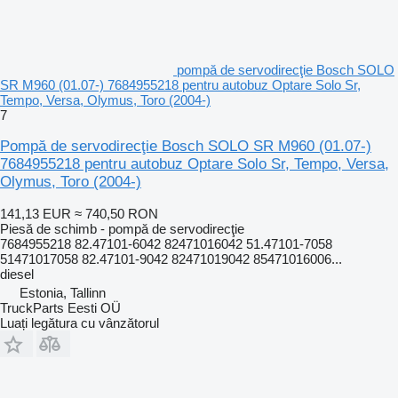
pompă de servodirecţie Bosch SOLO
SR M960 (01.07-) 7684955218 pentru autobuz Optare Solo Sr,
Tempo, Versa, Olymus, Toro (2004-)
7
Pompă de servodirecţie Bosch SOLO SR M960 (01.07-)
7684955218 pentru autobuz Optare Solo Sr, Tempo, Versa,
Olymus, Toro (2004-)
141,13 EUR
≈ 740,50 RON
Piesă de schimb - pompă de servodirecţie
7684955218 82.47101-6042 82471016042 51.47101-7058
51471017058 82.47101-9042 82471019042 85471016006...
diesel
Estonia, Tallinn
TruckParts Eesti OÜ
Luați legătura cu vânzătorul