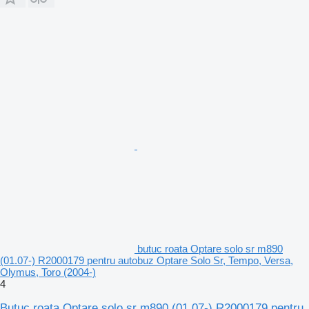
butuc roata Optare solo sr m890
(01.07-) R2000179 pentru autobuz Optare Solo Sr, Tempo, Versa,
Olymus, Toro (2004-)
4
Butuc roata Optare solo sr m890 (01.07-) R2000179 pentru