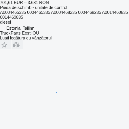
701,61 EUR
≈ 3.681 RON
Piesă de schimb - unitate de control
A0004465335 0004465335 A0004468235 0004468235 A0014469835
0014469835
diesel
Estonia, Tallinn
TruckParts Eesti OÜ
Luați legătura cu vânzătorul