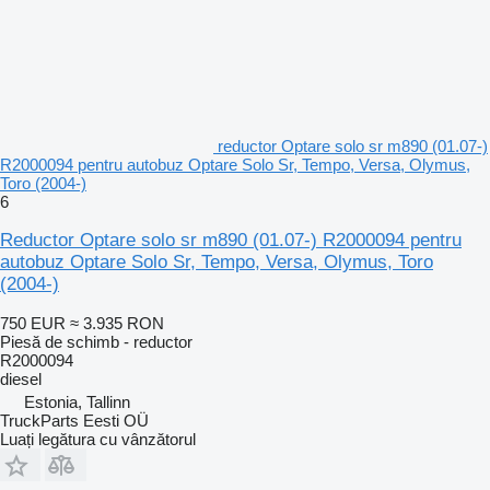
reductor Optare solo sr m890 (01.07-)
R2000094 pentru autobuz Optare Solo Sr, Tempo, Versa, Olymus,
Toro (2004-)
6
Reductor Optare solo sr m890 (01.07-) R2000094 pentru
autobuz Optare Solo Sr, Tempo, Versa, Olymus, Toro
(2004-)
750 EUR
≈ 3.935 RON
Piesă de schimb - reductor
R2000094
diesel
Estonia, Tallinn
TruckParts Eesti OÜ
Luați legătura cu vânzătorul