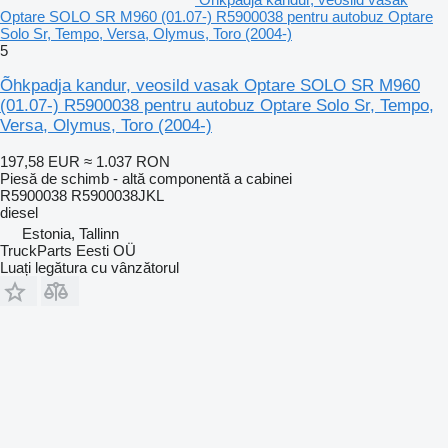
Optare SOLO SR M960 (01.07-) R5900038 pentru autobuz Optare
Solo Sr, Tempo, Versa, Olymus, Toro (2004-)
5
Õhkpadja kandur, veosild vasak Optare SOLO SR M960
(01.07-) R5900038 pentru autobuz Optare Solo Sr, Tempo,
Versa, Olymus, Toro (2004-)
197,58 EUR
≈ 1.037 RON
Piesă de schimb - altă componentă a cabinei
R5900038 R5900038JKL
diesel
Estonia, Tallinn
TruckParts Eesti OÜ
Luați legătura cu vânzătorul