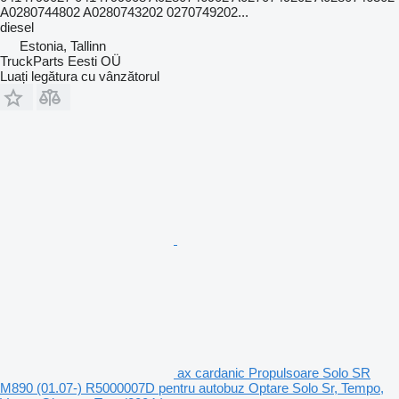
A0280744802 A0280743202 0270749202...
diesel
Estonia, Tallinn
TruckParts Eesti OÜ
Luați legătura cu vânzătorul
ax cardanic Propulsoare Solo SR
M890 (01.07-) R5000007D pentru autobuz Optare Solo Sr, Tempo,