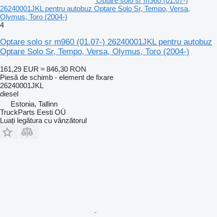
Optare solo sr m960 (01.07-)
26240001JKL pentru autobuz Optare Solo Sr, Tempo, Versa,
Olymus, Toro (2004-)
4
Optare solo sr m960 (01.07-) 26240001JKL pentru autobuz
Optare Solo Sr, Tempo, Versa, Olymus, Toro (2004-)
161,29 EUR
≈ 846,30 RON
Piesă de schimb - element de fixare
26240001JKL
diesel
Estonia, Tallinn
TruckParts Eesti OÜ
Luați legătura cu vânzătorul