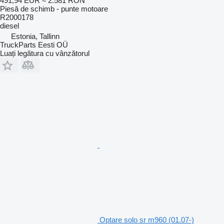
491,94 EUR
≈ 2.581 RON
Piesă de schimb - punte motoare
R2000178
diesel
Estonia, Tallinn
TruckParts Eesti OÜ
Luați legătura cu vânzătorul
Optare solo sr m960 (01.07-)