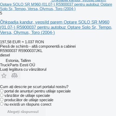
Optare SOLO SR M960 (01.07-) R5900037 pentru autobuz Optare
Solo Sr, Tempo, Versa, Olymus, Toro (2004-)
5
Õhkpadja kandur, veosild parem Optare SOLO SR M960
(01.07-) R5900037 pentru autobuz Optare Solo Sr, Tempo,
Versa, Olymus, Toro (2004-)
197,58 EUR
≈ 1.037 RON
Piesă de schimb - altă componentă a cabinei
R5900037 R5900037JKL
diesel
Estonia, Tallinn
TruckParts Eesti OÜ
Luați legătura cu vânzătorul
Cum ați descrie pe scurt portalul nostru?
portal de anunțuri pentru utilaje speciale
vânzător de utilaje speciale
producător de utilaje speciale
nu există un răspuns corect
Alegeți răspunsul