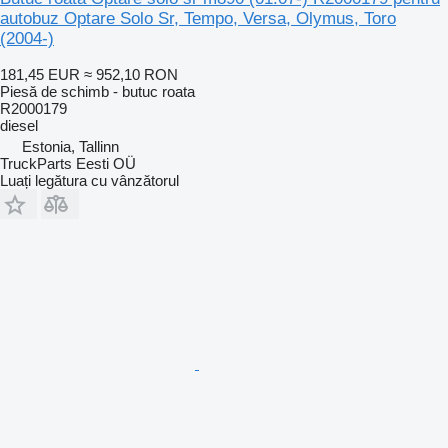
autobuz Optare Solo Sr, Tempo, Versa, Olymus, Toro
(2004-)
181,45 EUR
≈ 952,10 RON
Piesă de schimb - butuc roata
R2000179
diesel
Estonia, Tallinn
TruckParts Eesti OÜ
Luați legătura cu vânzătorul