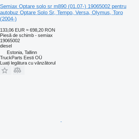
Semiax Optare solo sr m890 (01.07-) 19065002 pentru
autobuz Optare Solo Sr, Tempo, Versa, Olymus, Toro
(2004-)
133,06 EUR
≈ 698,20 RON
Piesă de schimb - semiax
19065002
diesel
Estonia, Tallinn
TruckParts Eesti OÜ
Luați legătura cu vânzătorul