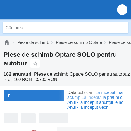
Piese de schimb
Piese de schimb Optare
Piese de s
Piese de schimb Optare SOLO pentru
autobuz
182 anunțuri:
Piese de schimb Optare SOLO pentru autobuz
Preţ:
160 RON - 3.700 RON
Data publicării
La început mai
scump
La început la preț mic
Anul - la început anunțurile noi
Anul - la început vechi