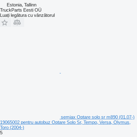
Estonia, Tallinn
TruckParts Eesti OÜ
Luați legătura cu vânzătorul
semiax Optare solo sr m890 (01.07-)
19065002 pentru autobuz Optare Solo Sr, Tempo, Versa, Olymus,
Toro (2004-)
5