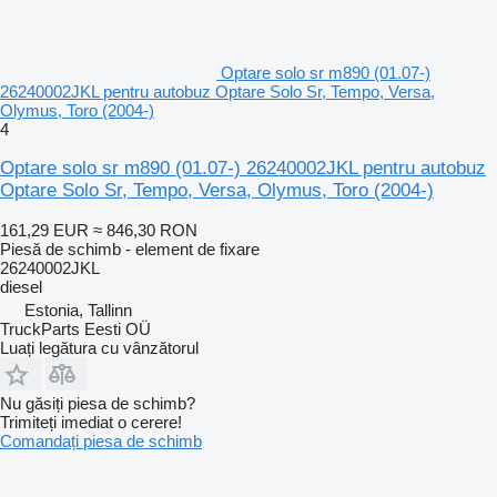
Optare solo sr m890 (01.07-)
26240002JKL pentru autobuz Optare Solo Sr, Tempo, Versa,
Olymus, Toro (2004-)
4
Optare solo sr m890 (01.07-) 26240002JKL pentru autobuz
Optare Solo Sr, Tempo, Versa, Olymus, Toro (2004-)
161,29 EUR
≈ 846,30 RON
Piesă de schimb - element de fixare
26240002JKL
diesel
Estonia, Tallinn
TruckParts Eesti OÜ
Luați legătura cu vânzătorul
Nu găsiți piesa de schimb?
Trimiteți imediat o cerere!
Comandați piesa de schimb