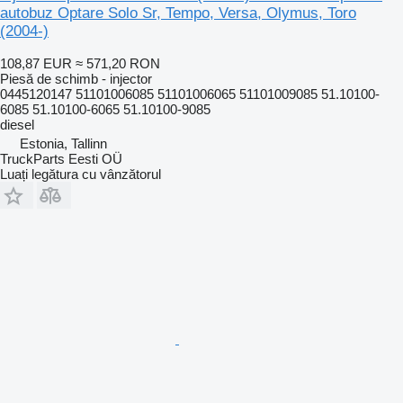
autobuz Optare Solo Sr, Tempo, Versa, Olymus, Toro
(2004-)
108,87 EUR
≈ 571,20 RON
Piesă de schimb - injector
0445120147 51101006085 51101006065 51101009085 51.10100-
6085 51.10100-6065 51.10100-9085
diesel
Estonia, Tallinn
TruckParts Eesti OÜ
Luați legătura cu vânzătorul