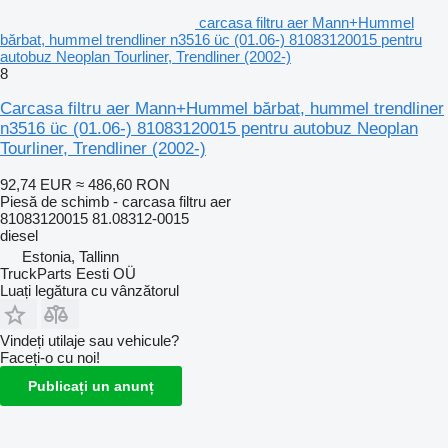
carcasa filtru aer Mann+Hummel
bărbat, hummel trendliner n3516 üc (01.06-) 81083120015 pentru
autobuz Neoplan Tourliner, Trendliner (2002-)
8
Carcasa filtru aer Mann+Hummel bărbat, hummel trendliner
n3516 üc (01.06-) 81083120015 pentru autobuz Neoplan
Tourliner, Trendliner (2002-)
92,74 EUR
≈ 486,60 RON
Piesă de schimb - carcasa filtru aer
81083120015 81.08312-0015
diesel
Estonia, Tallinn
TruckParts Eesti OÜ
Luați legătura cu vânzătorul
Vindeți utilaje sau vehicule?
Faceți-o cu noi!
Publicați un anunț