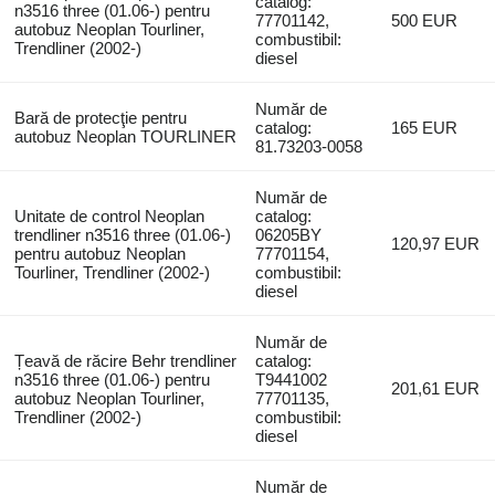
catalog:
n3516 three (01.06-) pentru
77701142,
500 EUR
autobuz Neoplan Tourliner,
combustibil:
Trendliner (2002-)
diesel
Număr de
Bară de protecţie pentru
catalog:
165 EUR
autobuz Neoplan TOURLINER
81.73203-0058
Număr de
Unitate de control Neoplan
catalog:
trendliner n3516 three (01.06-)
06205BY
120,97 EUR
pentru autobuz Neoplan
77701154,
Tourliner, Trendliner (2002-)
combustibil:
diesel
Număr de
Țeavă de răcire Behr trendliner
catalog:
n3516 three (01.06-) pentru
T9441002
201,61 EUR
autobuz Neoplan Tourliner,
77701135,
Trendliner (2002-)
combustibil:
diesel
Număr de