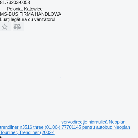
81.73203-0058
Polonia, Katowice
MS-BUS FIRMA HANDLOWA
Luați legătura cu vânzătorul
servodirecţie hidraulică Neoplan
trendliner n3516 three (01.06-) 77701145 pentru autobuz Neoplan
Tourliner, Trendliner (2002-)
6