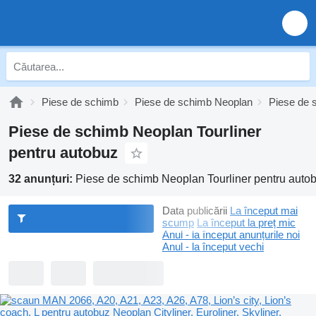
Piese de schimb
Piese de schimb Neoplan
Piese de 
Piese de schimb Neoplan Tourliner
pentru autobuz
32 anunțuri:
Piese de schimb Neoplan Tourliner pentru auto
Data publicării
La început mai
scump
La început la preț mic
Anul - la început anunțurile noi
Anul - la început vechi