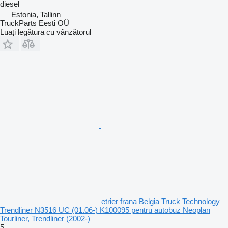
diesel
Estonia, Tallinn
TruckParts Eesti OÜ
Luați legătura cu vânzătorul
etrier frana Belgia Truck Technology
Trendliner N3516 UC (01.06-) K100095 pentru autobuz Neoplan
Tourliner, Trendliner (2002-)
5