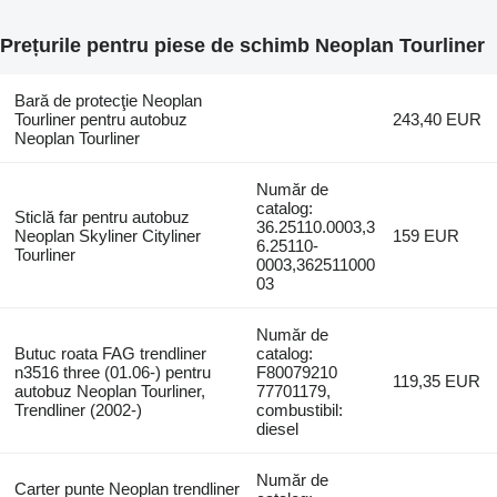
Prețurile pentru piese de schimb Neoplan Tourliner
Bară de protecţie Neoplan
Tourliner pentru autobuz
243,40 EUR
Neoplan Tourliner
Număr de
catalog:
Sticlă far pentru autobuz
36.25110.0003,3
Neoplan Skyliner Cityliner
159 EUR
6.25110-
Tourliner
0003,362511000
03
Număr de
Butuc roata FAG trendliner
catalog:
n3516 three (01.06-) pentru
F80079210
119,35 EUR
autobuz Neoplan Tourliner,
77701179,
Trendliner (2002-)
combustibil:
diesel
Număr de
Carter punte Neoplan trendliner