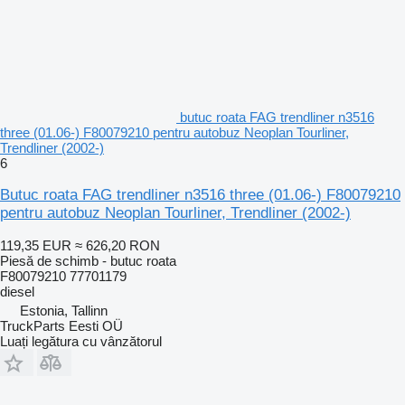
butuc roata FAG trendliner n3516
three (01.06-) F80079210 pentru autobuz Neoplan Tourliner,
Trendliner (2002-)
6
Butuc roata FAG trendliner n3516 three (01.06-) F80079210
pentru autobuz Neoplan Tourliner, Trendliner (2002-)
119,35 EUR
≈ 626,20 RON
Piesă de schimb - butuc roata
F80079210 77701179
diesel
Estonia, Tallinn
TruckParts Eesti OÜ
Luați legătura cu vânzătorul