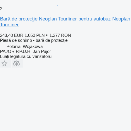
2
Bară de protecţie Neoplan Tourliner pentru autobuz Neoplan
Tourliner
243,40 EUR
1.050 PLN
≈ 1.277 RON
Piesă de schimb - bară de protecţie
Polonia, Wojakowa
PAJOR P.P.U.H. Jan Pajor
Luați legătura cu vânzătorul