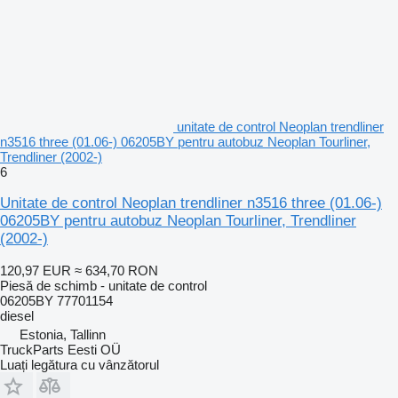
unitate de control Neoplan trendliner
n3516 three (01.06-) 06205BY pentru autobuz Neoplan Tourliner,
Trendliner (2002-)
6
Unitate de control Neoplan trendliner n3516 three (01.06-)
06205BY pentru autobuz Neoplan Tourliner, Trendliner
(2002-)
120,97 EUR
≈ 634,70 RON
Piesă de schimb - unitate de control
06205BY 77701154
diesel
Estonia, Tallinn
TruckParts Eesti OÜ
Luați legătura cu vânzătorul