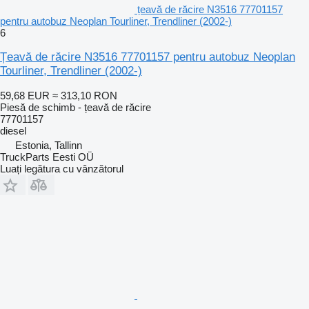
țeavă de răcire N3516 77701157
pentru autobuz Neoplan Tourliner, Trendliner (2002-)
6
Țeavă de răcire N3516 77701157 pentru autobuz Neoplan
Tourliner, Trendliner (2002-)
59,68 EUR
≈ 313,10 RON
Piesă de schimb - țeavă de răcire
77701157
diesel
Estonia, Tallinn
TruckParts Eesti OÜ
Luați legătura cu vânzătorul