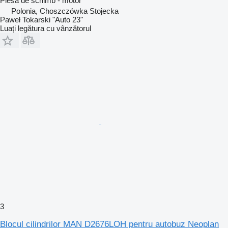
Piesă de schimb - motor
Polonia, Choszczówka Stojecka
Paweł Tokarski "Auto 23"
Luați legătura cu vânzătorul
3
Blocul cilindrilor MAN D2676LOH pentru autobuz Neoplan