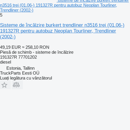
sisteme de încălzire burkert trendliner
n3516 trei (01.06-) 191327R pentru autobuz Neoplan Tourliner,
Trendliner (2002-)
5
Sisteme de încălzire burkert trendliner n3516 trei (01.06-)
191327R pentru autobuz Neoplan Tourliner, Trendliner
(2002-)
49,19 EUR
≈ 258,10 RON
Piesă de schimb - sisteme de încălzire
191327R 77701202
diesel
Estonia, Tallinn
TruckParts Eesti OÜ
Luați legătura cu vânzătorul