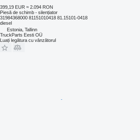
399,19 EUR
≈ 2.094 RON
Piesă de schimb - silențiator
31984368000 81151010418 81.15101-0418
diesel
Estonia, Tallinn
TruckParts Eesti OÜ
Luați legătura cu vânzătorul