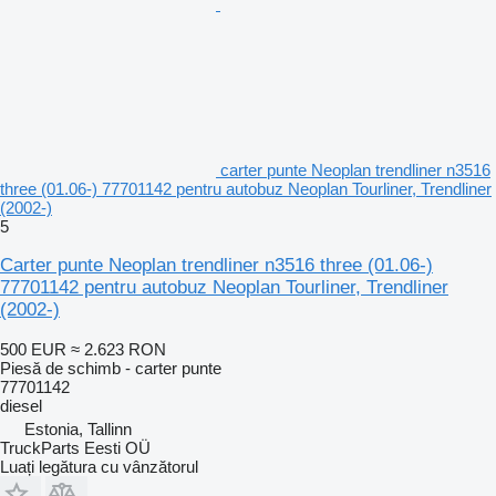
carter punte Neoplan trendliner n3516
three (01.06-) 77701142 pentru autobuz Neoplan Tourliner, Trendliner
(2002-)
5
Carter punte Neoplan trendliner n3516 three (01.06-)
77701142 pentru autobuz Neoplan Tourliner, Trendliner
(2002-)
500 EUR
≈ 2.623 RON
Piesă de schimb - carter punte
77701142
diesel
Estonia, Tallinn
TruckParts Eesti OÜ
Luați legătura cu vânzătorul