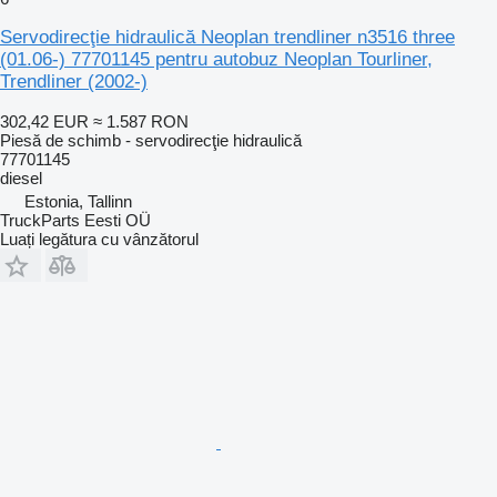
Servodirecţie hidraulică Neoplan trendliner n3516 three
(01.06-) 77701145 pentru autobuz Neoplan Tourliner,
Trendliner (2002-)
302,42 EUR
≈ 1.587 RON
Piesă de schimb - servodirecţie hidraulică
77701145
diesel
Estonia, Tallinn
TruckParts Eesti OÜ
Luați legătura cu vânzătorul