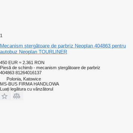
1
Mecanism ștergătoare de parbriz Neoplan 404863 pentru
autobuz Neoplan TOURLINER
450 EUR
≈ 2.361 RON
Piesă de schimb - mecanism ștergătoare de parbriz
404863 81264016137
Polonia, Katowice
MS-BUS FIRMA HANDLOWA
Luați legătura cu vânzătorul