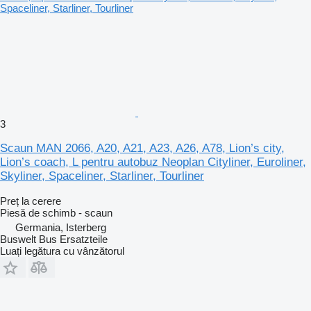
3
Scaun MAN 2066, A20, A21, A23, A26, A78, Lion’s city,
Lion’s coach, L pentru autobuz Neoplan Cityliner, Euroliner,
Skyliner, Spaceliner, Starliner, Tourliner
Preț la cerere
Piesă de schimb - scaun
Germania, Isterberg
Buswelt Bus Ersatzteile
Luați legătura cu vânzătorul