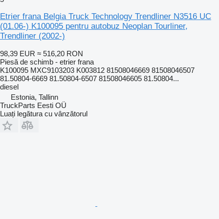
Etrier frana Belgia Truck Technology Trendliner N3516 UC
(01.06-) K100095 pentru autobuz Neoplan Tourliner,
Trendliner (2002-)
98,39 EUR
≈ 516,20 RON
Piesă de schimb - etrier frana
K100095 MXC9103203 K003812 81508046669 81508046507
81.50804-6669 81.50804-6507 81508046605 81.50804...
diesel
Estonia, Tallinn
TruckParts Eesti OÜ
Luați legătura cu vânzătorul