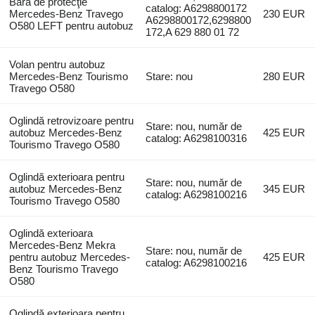
Bară de protecţie
catalog: A6298800172
Mercedes-Benz Travego
230 EUR
A6298800172,6298800
O580 LEFT pentru autobuz
172,A 629 880 01 72
Volan pentru autobuz
Mercedes-Benz Tourismo
Stare: nou
280 EUR
Travego O580
Oglindă retrovizoare pentru
Stare: nou, număr de
autobuz Mercedes-Benz
425 EUR
catalog: A6298100316
Tourismo Travego O580
Oglindă exterioara pentru
Stare: nou, număr de
autobuz Mercedes-Benz
345 EUR
catalog: A6298100216
Tourismo Travego O580
Oglindă exterioara
Mercedes-Benz Mekra
Stare: nou, număr de
pentru autobuz Mercedes-
425 EUR
catalog: A6298100216
Benz Tourismo Travego
O580
Oglindă exterioara pentru