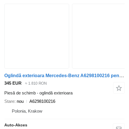
Oglindă exterioara Mercedes-Benz A6298100216 pentru autobuz Mercedes-Benz Tourismo Travego O580
345 EUR
≈ 1.810 RON
Piesă de schimb - oglindă exterioara
Stare
nou
A6298100216
Polonia, Krakow
Auto-Akces