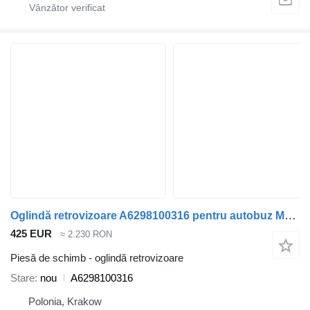
Oglindă retrovizoare A6298100316 pentru autobuz Mercedes-Benz Tourismo Travego O580
425 EUR
≈ 2.230 RON
Piesă de schimb - oglindă retrovizoare
Stare
nou
A6298100316
Polonia, Krakow