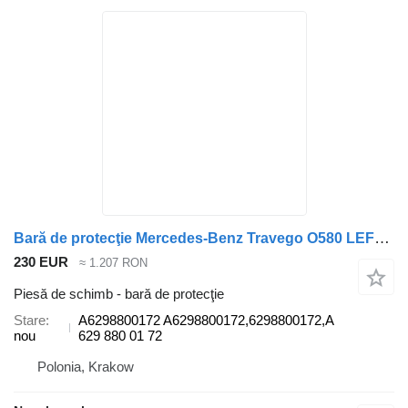
Bară de protecţie Mercedes-Benz Travego O580 LEFT A6298800172 pentru autobuz
230 EUR
≈ 1.207 RON
Piesă de schimb - bară de protecţie
Stare
A6298800172 A6298800172,6298800172,A
nou
629 880 01 72
Polonia, Krakow