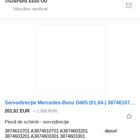
TruckParts Eesti OÜ
Servodirecţie Mercedes-Benz O405 (01.84-) 3874610701 pentru autobuz Mercedes-Benz Bus I (1963-1998)
201,61 EUR
≈ 1.058 RON
Piesă de schimb - servodirecţie
3874610701 A3874610701 A3874603201
diesel
3874603201 A3874603301 3874603301