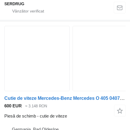
SERDRUG
Cutie de viteze Mercedes-Benz Mercedes O 405 0407 O408 Transmisie Transmisie automată W4E110 2.7R pentru autobuz Mercedes-Benz O 405
600 EUR
≈ 3.148 RON
Piesă de schimb - cutie de viteze
Germania, Bad Oldesloe