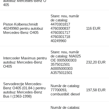
autobuz Mercedes-Benz O
405
Stare: nou, număr
de catalog:
Piston Kolbenschmidt
4470301817
40249960 pentru autobuz
4760300837
116 EUR
Mercedes-Benz O405
4760301717
4760301718
40249960
Stare: nou, număr
de catalog: NIA025
Intercooler Maximus pentru
OE 0005000303
autobuz Mercedes-Benz
232,20 EUR
3575011501
O405
A0005000303
A3575011501
Servodirecţie Mercedes-
Număr de catalog:
Benz O405 (01.84-) pentru
77700093,
197,58 EUR
autobuz Mercedes-Benz
combustibil: diesel
Bus I (1963-1998)
Număr de catalog: