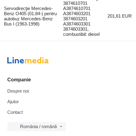
3874610701
Servodirecţie Mercedes-
A3874610701
Benz O405 (01.84-) pentru
A3874603201
201,61 EUR
autobuz Mercedes-Benz
3874603201
Bus I (1963-1998)
A3874603301
3874603301,
combustibil: diesel
Companie
Despre noi
Ajutor
Contact
România / română