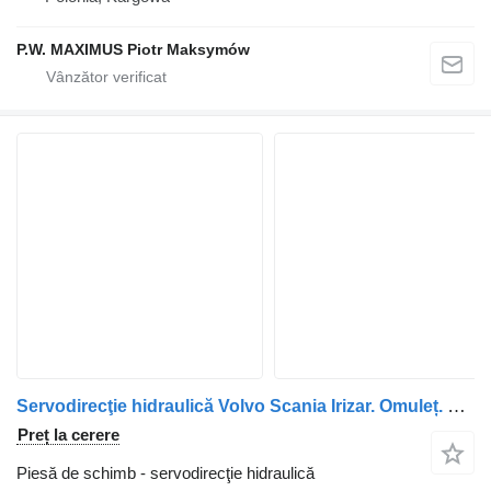
P.W. MAXIMUS Piotr Maksymów
Servodirecţie hidraulică Volvo Scania Irizar. Omuleț. 3-series pentru autobuz Mercedes-Benz o405
Preț la cerere
Piesă de schimb - servodirecţie hidraulică