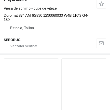
Piesă de schimb - cutie de viteze
Doromat 874 AM 6S890 1290060030 W4B 110\3 G4-
130.
Estonia, Tallinn
SERDRUG