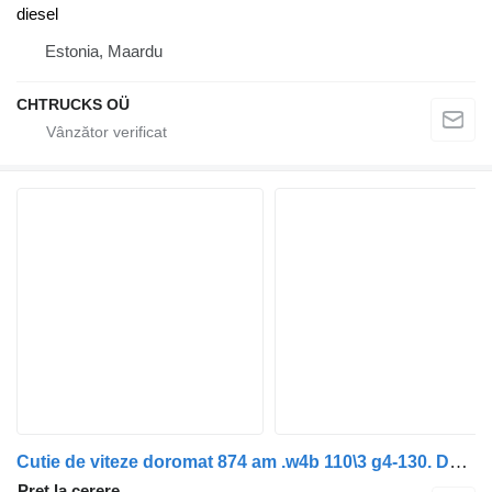
diesel
Estonia, Maardu
CHTRUCKS OÜ
Cutie de viteze doromat 874 am .w4b 110\3 g4-130. Doromat pentru autobuz Mercedes-Benz o405 O 350/ MAN
Preț la cerere