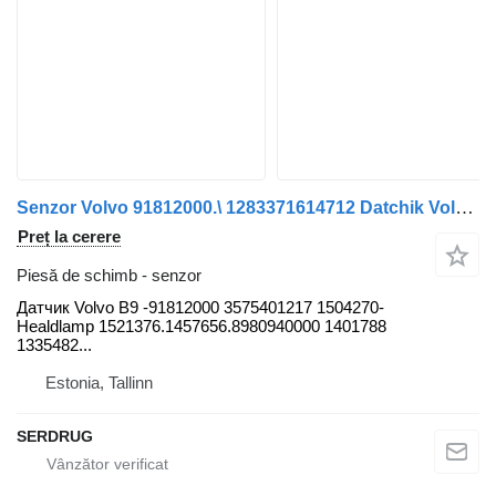
Senzor Volvo 91812000.\ 1283371614712 Datchik Volvo pentru autobuz Mercedes-Benz O405
Preț la cerere
Piesă de schimb - senzor
Датчик Volvo B9 -91812000 3575401217 1504270-
Healdlamp 1521376.1457656.8980940000 1401788
1335482...
Estonia, Tallinn
SERDRUG