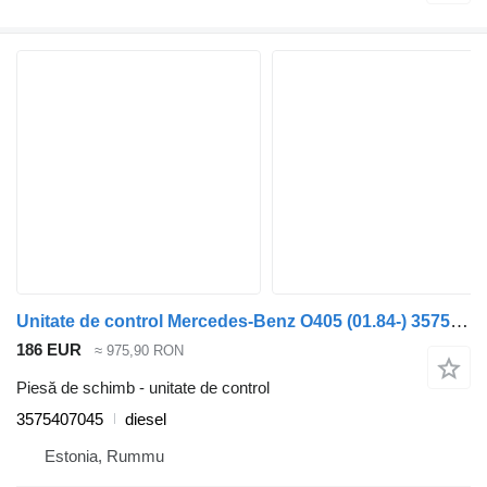
Unitate de control Mercedes-Benz O405 (01.84-) 3575407045 pentru autobuz Mercedes-Benz Bus I (1963-1998)
186 EUR
≈ 975,90 RON
Piesă de schimb - unitate de control
3575407045
diesel
Estonia, Rummu