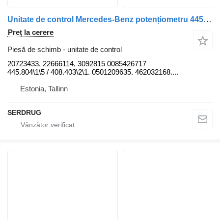
Unitate de control Mercedes-Benz potențiometru 445.805.2\2 . 4.4.\511.5.10. 5020. 5.9/ 5.18/3 . 44 20723433 pentru autobuz Mercedes-Benz O405
Preț la cerere
Piesă de schimb - unitate de control
20723433, 22666114, 3092815 0085426717
445.804\1\5 / 408.403\2\1. 0501209635. 462032168....
Estonia, Tallinn
SERDRUG