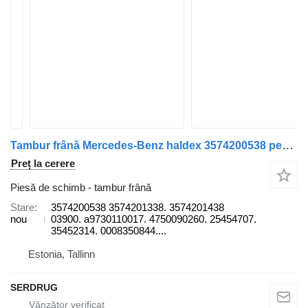
Tambur frână Mercedes-Benz haldex 3574200538 pentru autobuz Mercedes-Benz O405
Preț la cerere
Piesă de schimb - tambur frână
Stare
3574200538 3574201338. 3574201438
nou
03900. а9730110017. 4750090260. 25454707.
35452314. 0008350844....
Estonia, Tallinn
SERDRUG