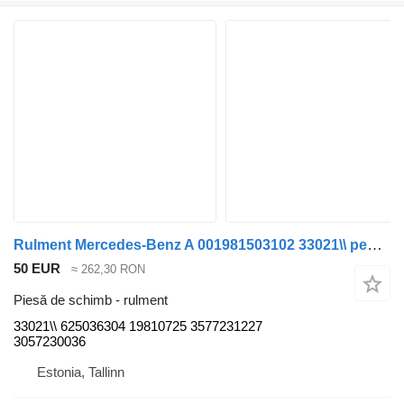
Rulment Mercedes-Benz A 001981503102 33021\\ pentru autobuz Mercedes-Benz O405
50 EUR
≈ 262,30 RON
Piesă de schimb - rulment
33021\\ 625036304 19810725 3577231227
3057230036
Estonia, Tallinn