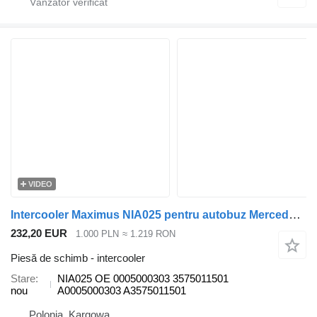
VIDEO
Intercooler Maximus NIA025 pentru autobuz Mercedes-Benz O405
232,20 EUR
1.000 PLN
≈ 1.219 RON
Piesă de schimb - intercooler
Stare
NIA025 OE 0005000303 3575011501
nou
A0005000303 A3575011501
Polonia, Kargowa