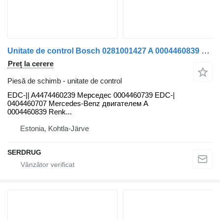
Unitate de control Bosch 0281001427 A 0004460839 EDC-|| pentru autobuz Mercedes-Benz O405
Preț la cerere
Piesă de schimb - unitate de control
EDC-|| A4474460239 Мерседес 0004460739 EDC-|
0404460707 Mercedes-Benz двигателем А
0004460839 Renk...
Estonia, Kohtla-Järve
SERDRUG