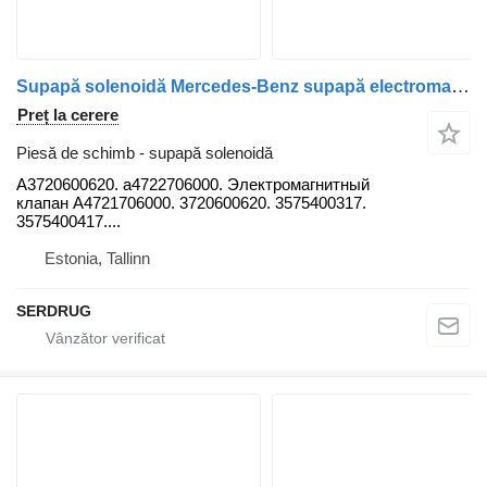
Supapă solenoidă Mercedes-Benz supapă electromagnetică a4721706000 3720600620 a4722706000 A3720600620. pentru autobuz Mercedes-Benz O405
Preț la cerere
Piesă de schimb - supapă solenoidă
А3720600620. а4722706000. Электромагнитный
клапан А4721706000. 3720600620. 3575400317.
3575400417....
Estonia, Tallinn
SERDRUG