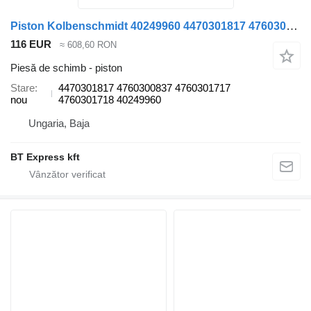
Piston Kolbenschmidt 40249960 4470301817 4760300837 4760301717 4760301718 pentru autobuz Mercedes-Benz O405
116 EUR
≈ 608,60 RON
Piesă de schimb - piston
Stare
4470301817 4760300837 4760301717
nou
4760301718 40249960
Ungaria, Baja
BT Express kft