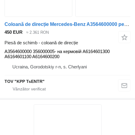
Coloană de direcție Mercedes-Benz A3564600000 pentru autobuz Mercedes-Benz Travego,Tourismo O350, O 403
450 EUR
≈ 2.361 RON
Piesă de schimb - coloană de direcție
A3564600000 356000005- на кермовій A6164601300
A6164601100 A6164600200
Ucraina, Gorodotskiy r-n, s. Cherlyani
TOV "KPP TsENTR"