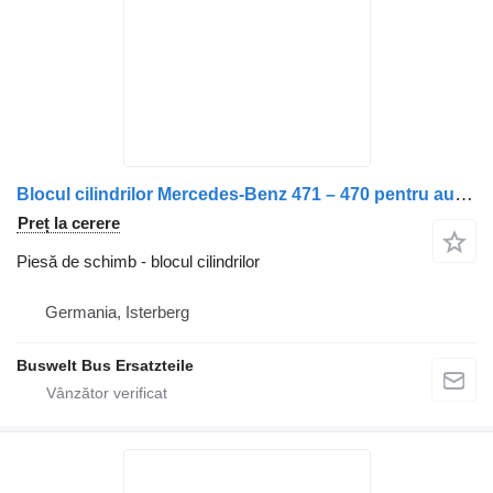
Blocul cilindrilor Mercedes-Benz 471 – 470 pentru autobuz Mercedes-Benz Citaro 1, Citaro 2, Conecto, Integro, Intouro, O350, Tourismo, Travego
Preț la cerere
Piesă de schimb - blocul cilindrilor
Germania, Isterberg
Buswelt Bus Ersatzteile