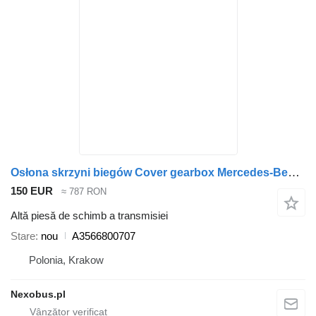
Osłona skrzyni biegów Cover gearbox Mercedes-Benz O350 O404 O340 A3566800707 pentru autobuz
150 EUR
≈ 787 RON
Altă piesă de schimb a transmisiei
Stare
nou
A3566800707
Polonia, Krakow
Nexobus.pl