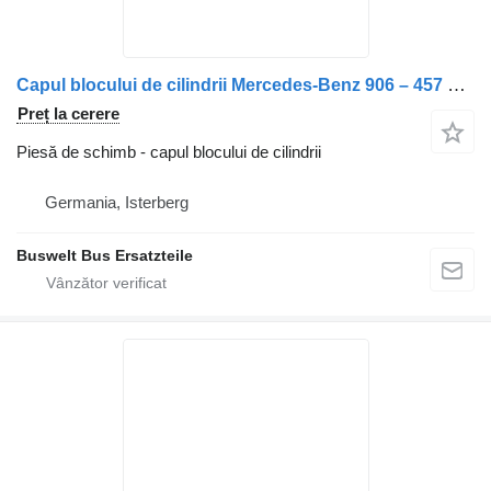
Capul blocului de cilindrii Mercedes-Benz 906 – 457 – 471 – 502 pentru autobuz Mercedes-Benz Citaro 1, Citaro 2, Conecto, Integro, Intouro, O350, Tourismo, Travego
Preț la cerere
Piesă de schimb - capul blocului de cilindrii
Germania, Isterberg
Buswelt Bus Ersatzteile