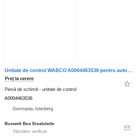
Unitate de control WABCO A0004463536 pentru autobuz Mercedes-Benz Citaro 1, Citaro 2, Conecto, Integro, Intouro, O350, Tourismo, Travego
Preț la cerere
Piesă de schimb - unitate de control
A0004463536
Germania, Isterberg
Buswelt Bus Ersatzteile