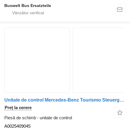
Buswelt Bus Ersatzteile
Unitate de control Mercedes-Benz Tourismo Steuergerät Ad-Blue A0025409045 pentru autobuz Mercedes-Benz Citaro 1, Citaro 2, Conecto, Integro, Intouro, O350, Tourismo, Travego
Preț la cerere
Piesă de schimb - unitate de control
A0025409045