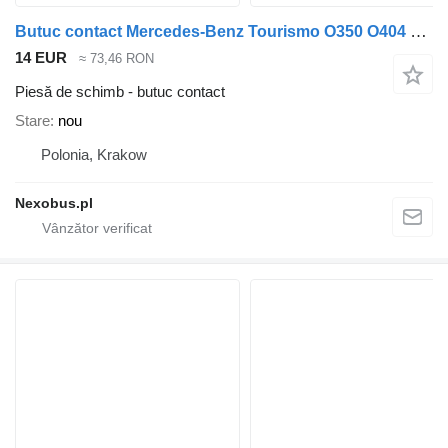
Butuc contact Mercedes-Benz Tourismo O350 O404 0-90, 0-180 pentru autobuz Setra 315 316 317 319
14 EUR
≈ 73,46 RON
Piesă de schimb - butuc contact
Stare
nou
Polonia, Krakow
Nexobus.pl