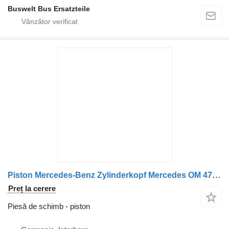
Buswelt Bus Ersatzteile
Piston Mercedes-Benz Zylinderkopf Mercedes OM 471 – 470 pentru autobuz Mercedes-Benz Citaro 1, Citaro 2, Conecto, Integro, Intouro, O350, Tourismo, Travego
Preț la cerere
Piesă de schimb - piston