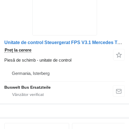
Unitate de control Steuergerat FPS V3.1 Mercedes Tourismo, travego, intouro, integr pentru autobuz Mercedes-Benz Citaro 1, Citaro 2, Conecto, Integro, Intouro, O350, Tourismo, Travego
Preț la cerere
Piesă de schimb - unitate de control
Germania, Isterberg
Buswelt Bus Ersatzteile