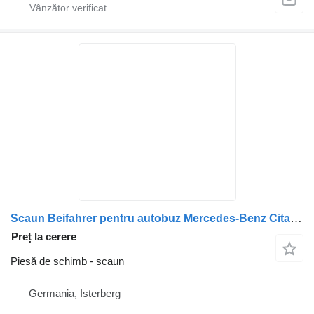
Scaun Beifahrer pentru autobuz Mercedes-Benz Citaro 1, Citaro 2, Conecto, Integro, Intouro, O350, Tourismo, Travego
Preț la cerere
Piesă de schimb - scaun
Germania, Isterberg