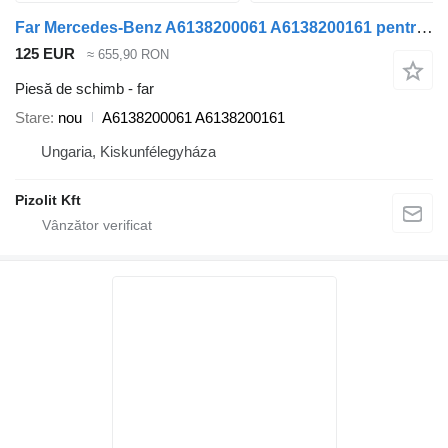
Far Mercedes-Benz A6138200061 A6138200161 pentru autobuz Mercedes-Benz Tourismo O350
125 EUR
≈ 655,90 RON
Piesă de schimb - far
Stare
nou
A6138200061 A6138200161
Ungaria, Kiskunfélegyháza
Pizolit Kft