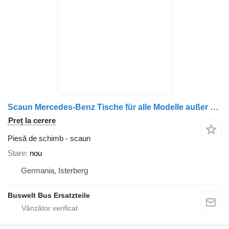
Scaun Mercedes-Benz Tische für alle Modelle außer Citaro und Connecto pentru autobuz Mercedes-Benz Conecto, Integro, Intouro, O350, Tourismo, Travego
Preț la cerere
Piesă de schimb - scaun
Stare
nou
Germania, Isterberg
Buswelt Bus Ersatzteile