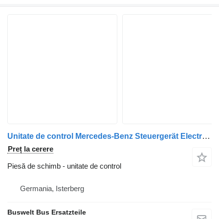
Unitate de control Mercedes-Benz Steuergerät Electronic CPC/FR Mercedes – A0014465302 pentru autobuz Mercedes-Benz Citaro 1, Citaro 2, Conecto, Integro, Intouro, O350, Tourismo, Travego
Preț la cerere
Piesă de schimb - unitate de control
Germania, Isterberg
Buswelt Bus Ersatzteile