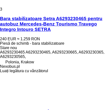
3
Bara stabilizatoare Setra A6293230465 pentru
autobuz Mercedes-Benz Tourismo Travego
Integro Intouro SETRA
240 EUR
≈ 1.259 RON
Piesă de schimb - bara stabilizatoare
Stare
nou
A6293230465 A6293230465, A6293230665, A6293230365,
A6293230565,
Polonia, Krakow
Nexobus.pl
Luați legătura cu vânzătorul