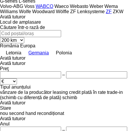
G-series
L-series
Volvo-ABG
Voss
WABCO
Waeco
Webasto
Weber
Wema
Williams
Wolfe
Woodward
Wölfle
ZF Lenksysteme
ZF
ZKW
Arată tuturor
Locul de amplasare
Căutare într-o rază de
România
Europa
Letonia
Germania
Polonia
Arată tuturor
Arată tuturor
Preţ
–
Tipul anunțului
vânzare
de la producător
leasing
credit
plată în rate
trade-in
(schimb cu diferență de plată)
schimb
Arată tuturor
Stare
nou
second hand
recondiționat
Arată tuturor
Anul
–