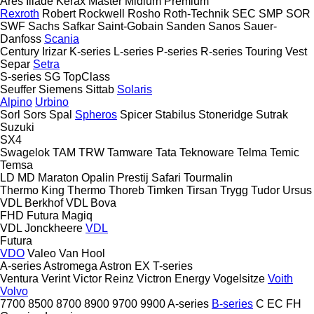
Ares
Iliade
Kerax
Master
Midlum
Premium
Rexroth
Robert
Rockwell
Rosho
Roth-Technik
SEC
SMP
SOR
SWF
Sachs
Safkar
Saint-Gobain
Sanden
Sanos
Sauer-
Danfoss
Scania
Century
Irizar
K-series
L-series
P-series
R-series
Touring
Vest
Separ
Setra
S-series
SG
TopClass
Seuffer
Siemens
Sittab
Solaris
Alpino
Urbino
Sorl
Sors
Spal
Spheros
Spicer
Stabilus
Stoneridge
Sutrak
Suzuki
SX4
Swagelok
TAM
TRW
Tamware
Tata
Teknoware
Telma
Temic
Temsa
LD
MD
Maraton
Opalin
Prestij
Safari
Tourmalin
Thermo King
Thermo
Thoreb
Timken
Tirsan
Trygg
Tudor
Ursus
VDL Berkhof
VDL Bova
FHD
Futura
Magiq
VDL Jonckheere
VDL
Futura
VDO
Valeo
Van Hool
A-series
Astromega
Astron
EX
T-series
Ventura
Verint
Victor Reinz
Victron Energy
Vogelsitze
Voith
Volvo
7700
8500
8700
8900
9700
9900
A-series
B-series
C
EC
FH