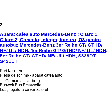
2
Aparat cafea auto Mercedes-Benz : Citaro 1,
Citaro 2, Conecto, Integro, Intouro, O3 pentru
autobuz Mercedes-Benz 3er Reihe GT/ GTHD/
NF/ UL/ HDH, 4er Reihe GT/ GTHD/ NF/ UL/ HDH,
5er Reihe GT/ GTHD/ NF/ UL/ HDH, S328DT,
S431DT
Preț la cerere
Piesă de schimb - aparat cafea auto
Germania, Isterberg
Buswelt Bus Ersatzteile
Luați legătura cu vânzătorul