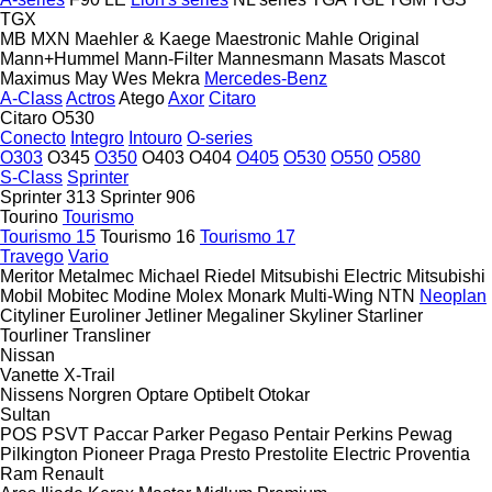
TGX
MB
MXN
Maehler & Kaege
Maestronic
Mahle Original
Mann+Hummel
Mann-Filter
Mannesmann
Masats
Mascot
Maximus
May Wes
Mekra
Mercedes-Benz
A-Class
Actros
Atego
Axor
Citaro
Citaro O530
Conecto
Integro
Intouro
O-series
O303
O345
O350
O403
O404
O405
O530
O550
O580
S-Class
Sprinter
Sprinter 313
Sprinter 906
Tourino
Tourismo
Tourismo 15
Tourismo 16
Tourismo 17
Travego
Vario
Meritor
Metalmec
Michael Riedel
Mitsubishi Electric
Mitsubishi
Mobil
Mobitec
Modine
Molex
Monark
Multi-Wing
NTN
Neoplan
Cityliner
Euroliner
Jetliner
Megaliner
Skyliner
Starliner
Tourliner
Transliner
Nissan
Vanette
X-Trail
Nissens
Norgren
Optare
Optibelt
Otokar
Sultan
POS
PSVT
Paccar
Parker
Pegaso
Pentair
Perkins
Pewag
Pilkington
Pioneer
Praga
Presto
Prestolite Electric
Proventia
Ram
Renault