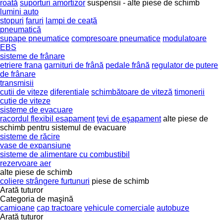
roată
suporturi amortizor
suspensii - alte piese de schimb
lumini auto
stopuri
faruri
lampi de ceață
pneumatică
supape pneumatice
compresoare pneumatice
modulatoare
EBS
sisteme de frânare
etriere frana
garnituri de frână
pedale frână
regulator de putere
de frânare
transmisii
cutii de viteze
diferentiale
schimbătoare de viteză
timonerii
cutie de viteze
sisteme de evacuare
racordul flexibil esapament
ţevi de eşapament
alte piese de
schimb pentru sistemul de evacuare
sisteme de răcire
vase de expansiune
sisteme de alimentare cu combustibil
rezervoare aer
alte piese de schimb
coliere strângere furtunuri
piese de schimb
Arată tuturor
Categoria de maşină
camioane
cap tractoare
vehicule comerciale
autobuze
Arată tuturor