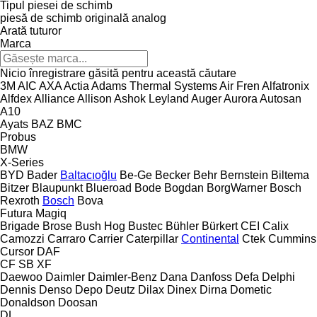
Tipul piesei de schimb
piesă de schimb originală
analog
Arată tuturor
Marca
Nicio înregistrare găsită pentru această căutare
3M
AIC
AXA
Actia
Adams Thermal Systems
Air Fren
Alfatronix
Alfdex
Alliance
Allison
Ashok Leyland
Auger
Aurora
Autosan
A10
Ayats
BAZ
BMC
Probus
BMW
X-Series
BYD
Bader
Baltacıoğlu
Be-Ge
Becker
Behr
Bernstein
Biltema
Bitzer
Blaupunkt
Blueroad
Bode
Bogdan
BorgWarner
Bosch
Rexroth
Bosch
Bova
Futura
Magiq
Brigade
Brose
Bush Hog
Bustec
Bühler
Bürkert
CEI
Calix
Camozzi
Carraro
Carrier
Caterpillar
Continental
Ctek
Cummins
Cursor
DAF
CF
SB
XF
Daewoo
Daimler
Daimler-Benz
Dana
Danfoss
Defa
Delphi
Dennis
Denso
Depo
Deutz
Dilax
Dinex
Dirna
Dometic
Donaldson
Doosan
DL