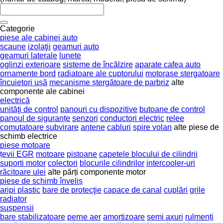
Categorie
piese ale cabinei auto
scaune
izolaţii
geamuri auto
geamuri laterale
lunete
oglinzi exterioare
sisteme de încălzire
aparate cafea auto
ornamente bord
radiatoare ale cuptorului
motorase stergatoare
încuietori ușă
mecanisme ștergătoare de parbriz
alte
componente ale cabinei
electrică
unităţi de control
panouri cu dispozitive
butoane de control
panoul de siguranțe
senzori
conductori electric
relee
comutatoare subvirare
antene
cabluri
spire volan
alte piese de
schimb electrice
piese motoare
țevii EGR
motoare
pistoane
capetele blocului de cilindrii
suporti motor
colectori
blocurile cilindrilor
intercooler-uri
răcitoare ulei
alte părți componente motor
piese de schimb înveliș
aripi plastic
bare de protecţie
capace de canal
cuplări
grile
radiator
suspensii
bare stabilizatoare
perne aer
amortizoare
semi axuri
rulmenți