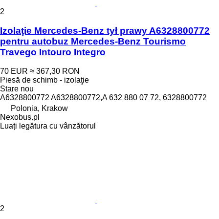
2
Izolaţie Mercedes-Benz tył prawy A6328800772
pentru autobuz Mercedes-Benz Tourismo
Travego Intouro Integro
70 EUR
≈ 367,30 RON
Piesă de schimb - izolaţie
Stare
nou
A6328800772 A6328800772,A 632 880 07 72, 6328800772
Polonia, Krakow
Nexobus.pl
Luați legătura cu vânzătorul
2