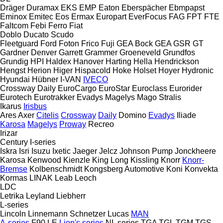
Dräger
Duramax
EKS
EMP
Eaton
Eberspächer
Ebmpapst
Eminox
Emitec
Eos
Ermax
Europart
EverFocus
FAG
FPT
FTE
Faltcom
Febi
Ferro
Fiat
Doblo
Ducato
Scudo
Fleetguard
Ford
Foton
Frico
Fuji
GEA Bock
GEA
GSR
GT
Gardner Denver
Garrett
Grammer
Groeneveld
Grundfos
Grundig
HPI
Haldex
Hanover
Harting
Hella
Hendrickson
Hengst
Herion
Higer
Hispacold
Hoke
Holset
Hoyer
Hydronic
Hyundai
Hübner
I-VAN
IVECO
Crossway
Daily
EuroCargo
EuroStar
Euroclass
Eurorider
Eurotech
Eurotrakker
Evadys
Magelys
Mago
Stralis
Ikarus
Irisbus
Ares
Axer
Citelis
Crossway
Daily
Domino
Evadys
Iliade
Karosa
Magelys
Proway
Recreo
Irizar
Century
I-series
Iskra
Isri
Isuzu
Ixetic
Jaeger
Jelcz
Johnson Pump
Jonckheere
Karosa
Kenwood
Kienzle
King Long
Kissling
Knorr
Knorr-
Bremse
Kolbenschmidt
Kongsberg Automotive
Koni
Konvekta
Kormas
LINAK
Leab
Leoch
LDC
Letrika
Leyland
Liebherr
L-series
Lincoln
Linnemann Schnetzer
Lucas
MAN
A-series
F90
LE
Lion's series
NL series
TGA
TGL
TGM
TGS