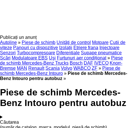
Publicați un anunț
Autoline
»
Piese de schimb
Unităţi de control
Motoare
Cutii de
viteze
Panouri cu dispozitive
Izolaţii
Etriere frana
Injectoare
Senzori
Turbocompresoare
Diferentiale
Supape pneumatice
Scări
Modulatoare EBS
Uşi
Furtunuri aer condiționat
»
Piese
de schimb Mercedes-Benz Trucks
Bosch
DAF
IVECO
Knorr-
Bremse
MAN
Renault
Scania
Volvo
WABCO
ZF
»
Piese de
schimb Mercedes-Benz Intouro
»
Piese de schimb Mercedes-
Benz Intouro pentru autobuz
»
Piese de schimb Mercedes-
Benz Intouro pentru autobuz
Căutarea
(număr de catalog, marca, modelul, piesă de schimb)