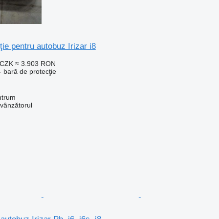
ie pentru autobuz Irizar i8
 CZK
≈ 3.903 RON
 bară de protecţie
ntrum
 vânzătorul