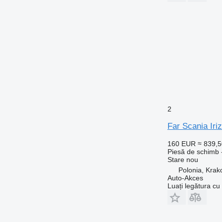
2
Far Scania Iri
160 EUR
≈ 839,
Piesă de schimb -
Stare
nou
Polonia, Kra
Auto-Akces
Luați legătura cu