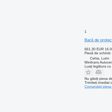
1
Bară de protec
661,30 EUR
16.
Piesă de schimb -
Cehia, Lutín
Minitrans Autoce
Luați legătura cu
Nu găsiți piesa 
Trimiteți imediat 
Comandați piesa