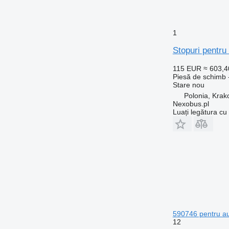
1
Stopuri pentru
115 EUR
≈ 603,
Piesă de schimb -
Stare
nou
Polonia, Kra
Nexobus.pl
Luați legătura cu
590746 pentru au
12