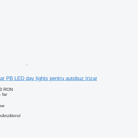
zar PB LED day lights pentru autobuz Irizar
50 RON
 far
kow
 vânzătorul