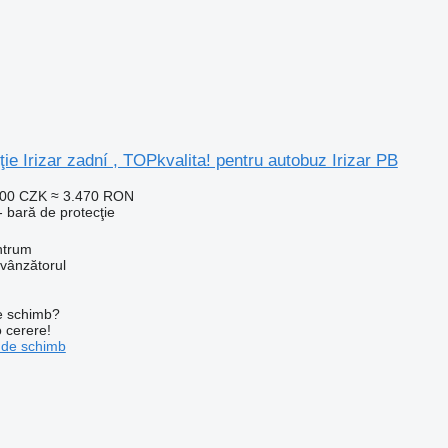
ţie Irizar zadní , TOPkvalita! pentru autobuz Irizar PB
000 CZK
≈ 3.470 RON
 bară de protecţie
ntrum
 vânzătorul
de schimb?
o cerere!
 de schimb