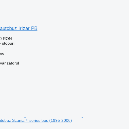
 autobuz Irizar PB
40 RON
 stopuri
kow
 vânzătorul
tobuz Scania 4-series bus (1995-2006)