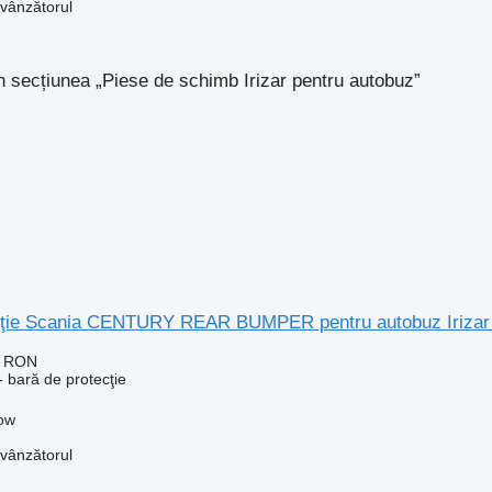
 vânzătorul
n secțiunea „Piese de schimb Irizar pentru autobuz”
ecţie Scania CENTURY REAR BUMPER pentru autobuz Iri
1 RON
 bară de protecţie
kow
 vânzătorul