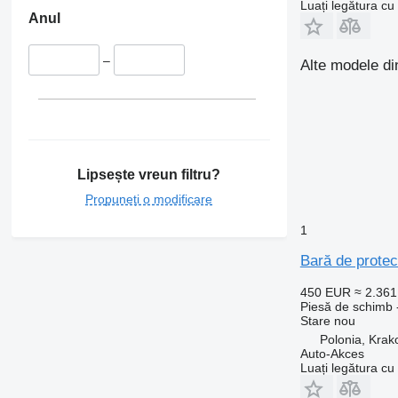
Luați legătura cu
Anul
–
Alte modele di
Lipsește vreun filtru?
Propuneți o modificare
1
Bară de prot
450 EUR
≈ 2.36
Piesă de schimb -
Stare
nou
Polonia, Kra
Auto-Akces
Luați legătura cu