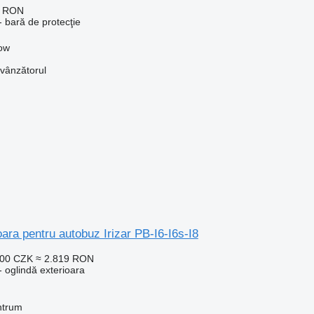
6 RON
 bară de protecţie
kow
 vânzătorul
oara pentru autobuz Irizar PB-I6-I6s-I8
000 CZK
≈ 2.819 RON
 oglindă exterioara
ntrum