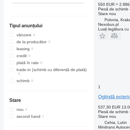
550 EUR
≈ 2.88
Piesă de schimb -
Stare
nou
Polonia, Kra
Nexobus.pl
Tipul anunțului
Luați legătura cu
vânzare
de la producător
leasing
credit
plată în rate
trade-in (schimb cu diferență de plată)
schimb
1
Oglindă exteri
Stare
537,30 EUR
13.
nou
Piesă de schimb -
Stare
nou
second hand
Cehia, Lutín
Minitrans Autoce