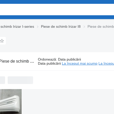
schimb Irizar I-series
Piese de schimb Irizar I8
Piese de schimb 
Ordonează
:
Data publicării
iese de schimb Irizar I8 pentru autobuz
Data publicării
La început mai scump
La începu