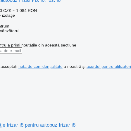
 autobuz Irizar Pb, i6, i6s, i8
00 CZK
≈ 1.084 RON
 izolaţie
ntrum
 vânzătorul
ntru a primi noutățile din această secțiune
, acceptați
nota de confidențialitate
a noastră și
acordul pentru utilizatori
ie Irizar i8 pentru autobuz Irizar i8