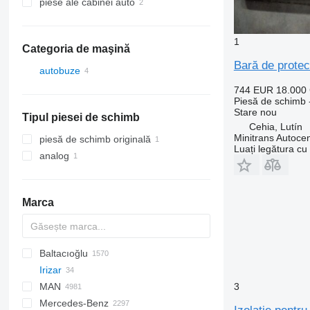
piese ale cabinei auto
bare de protecţie
izolaţii
oglinzi exterioare
1
Categoria de maşină
Bară de protecţ
autobuze
744 EUR
18.000
Piesă de schimb -
Stare
nou
Tipul piesei de schimb
Cehia, Lutín
Minitrans Autoce
piesă de schimb originală
Luați legătura cu
analog
Marca
Baltacıoğlu
A10
Probus
X-Series
Irizar
Futura
CF
DL
Doblo
Crossway
Ares
MAN
Magiq
SB
Ducato
Daily
Axer
Century
LDC
L-series
3
Mercedes-Benz
XF
Scudo
EuroCargo
Citelis
I-series
A-series