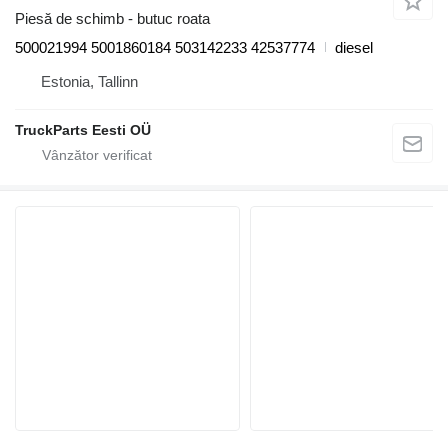
Piesă de schimb - butuc roata
500021994 5001860184 503142233 42537774
diesel
Estonia, Tallinn
TruckParts Eesti OÜ