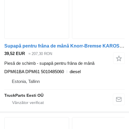
Supapă pentru frâna de mână Knorr-Bremse KAROSA (01.99-12.07) DPM61BA DPM61 pentru autobuz Irisbus Access, Evadys, Axer, Karosa, Recreo, Domino, Agora, Citelis, Eurorider (1999-)
39,52 EUR
≈ 207,30 RON
Piesă de schimb - supapă pentru frâna de mână
DPM61BA DPM61 5010485060
diesel
Estonia, Tallinn
TruckParts Eesti OÜ