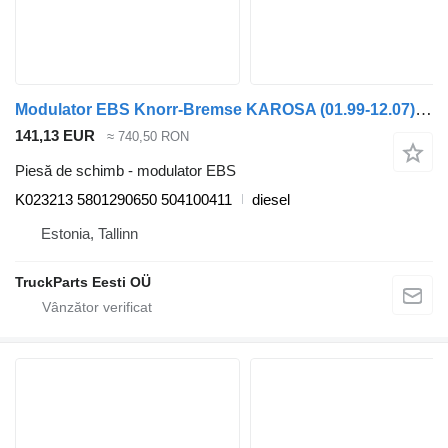
Modulator EBS Knorr-Bremse KAROSA (01.99-12.07) K023213 pentru autobuz Irisbus Access, Evadys, Axer, Karosa, Recreo, Domino, Agora, Citelis, Eurorider (1999-)
141,13 EUR
≈ 740,50 RON
Piesă de schimb - modulator EBS
K023213 5801290650 504100411
diesel
Estonia, Tallinn
TruckParts Eesti OÜ