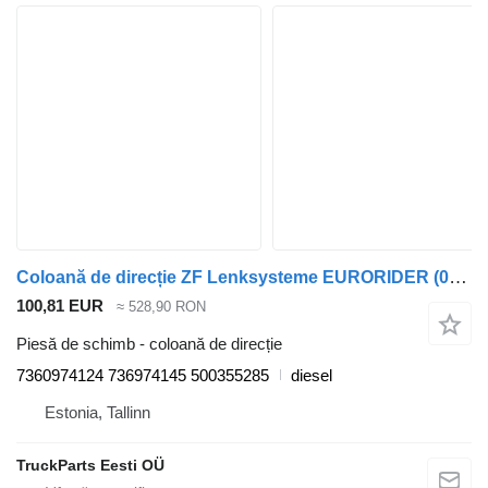
Coloană de direcție ZF Lenksysteme EURORIDER (01.01-) 7360974124 pentru autobuz Irisbus Access, Evadys, Axer, Karosa, Recreo, Domino, Agora, Citelis, Eurorider (1999-)
100,81 EUR
≈ 528,90 RON
Piesă de schimb - coloană de direcție
7360974124 736974145 500355285
diesel
Estonia, Tallinn
TruckParts Eesti OÜ