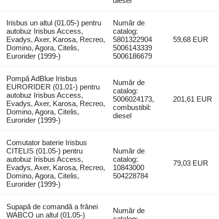
diesel
Irisbus un altul (01.05-) pentru
Număr de
autobuz Irisbus Access,
catalog:
Evadys, Axer, Karosa, Recreo,
5801322904
59,68 EUR
Domino, Agora, Citelis,
5006143339
Eurorider (1999-)
5006186679
Pompă AdBlue Irisbus
Număr de
EURORIDER (01.01-) pentru
catalog:
autobuz Irisbus Access,
5006024173,
201,61 EUR
Evadys, Axer, Karosa, Recreo,
combustibil:
Domino, Agora, Citelis,
diesel
Eurorider (1999-)
Comutator baterie Irisbus
CITELIS (01.05-) pentru
Număr de
autobuz Irisbus Access,
catalog:
79,03 EUR
Evadys, Axer, Karosa, Recreo,
10843000
Domino, Agora, Citelis,
504228784
Eurorider (1999-)
Supapă de comandă a frânei
Număr de
WABCO un altul (01.05-)
catalog: