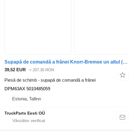
Supapă de comandă a frânei Knorr-Bremse un altul (01.05-) DPM63AX pentru autobuz Irisbus Access, Evadys, Axer, Karosa, Recreo, Domino, Agora, Citelis, Eurorider (1999-)
39,52 EUR
≈ 207,30 RON
Piesă de schimb - supapă de comandă a frânei
DPM63AX 5010485059
Estonia, Tallinn
TruckParts Eesti OÜ