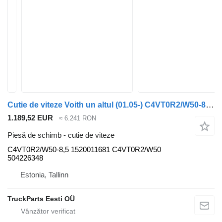
Cutie de viteze Voith un altul (01.05-) C4VT0R2/W50-8 pentru autobuz Irisbus Access, Evadys, Axer, Karosa, Recreo, Domino, Agora, Citelis, Eurorider (1999-)
1.189,52 EUR
≈ 6.241 RON
Piesă de schimb - cutie de viteze
C4VT0R2/W50-8,5 1520011681 C4VT0R2/W50
504226348
Estonia, Tallinn
TruckParts Eesti OÜ