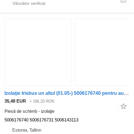
Izolaţie Irisbus un altul (01.05-) 5006176740 pentru autobuz Irisbus Access, Evadys, Axer, Karosa, Recreo, Domino, Agora, Citelis, Eurorider (1999-)
35,48 EUR
≈ 186,20 RON
Piesă de schimb - izolaţie
5006176740 5006176731 5006143113
Estonia, Tallinn