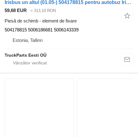
Irisbus un altul (01.05-) 504178815 pentru autobuz Irisbus Access, Evadys, Axer, Karosa, Recreo, Domino, Agora, Citelis, Eurorider (1999-)
59,68 EUR
≈ 313,10 RON
Piesă de schimb - element de fixare
504178815 5006186681 5006143339
Estonia, Tallinn
TruckParts Eesti OÜ