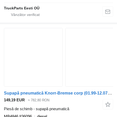
TruckParts Eesti OÜ
Supapă pneumatică Knorr-Bremse corp (01.99-12.07) MB4846 II36096 pentru autobuz Irisbus Access, Evadys, Axer, Karosa, Recreo, Domino, Agora, Citelis, Eurorider (1999-)
149,19 EUR
≈ 782,80 RON
Piesă de schimb - supapă pneumatică
MB4846 II36096
diesel