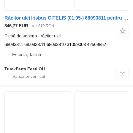
Răcitor ulei Irisbus CITELIS (01.05-) 68093811 pentru autobuz Irisbus Access, Evadys, Axer, Karosa, Recreo, Domino, Agora, Citelis, Eurorider (1999-)
346,77 EUR
≈ 1.819 RON
Piesă de schimb - răcitor ulei
68093811 68.0938.11 68093810 31059003 42569852
Estonia, Tallinn
TruckParts Eesti OÜ