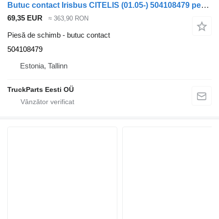
Butuc contact Irisbus CITELIS (01.05-) 504108479 pentru autobuz Irisbus Access, Evadys, Axer, Karosa, Recreo, Domino, Agora, Citelis, Eurorider (1999-)
69,35 EUR
≈ 363,90 RON
Piesă de schimb - butuc contact
504108479
Estonia, Tallinn
TruckParts Eesti OÜ