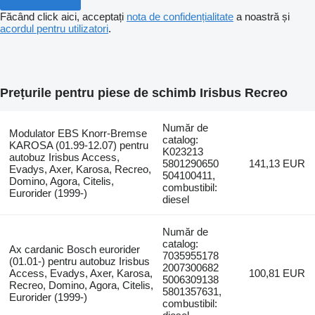
Făcând click aici, acceptați
nota de confidențialitate
a noastră și
acordul pentru utilizatori
.
Prețurile pentru piese de schimb Irisbus Recreo
Număr de
Modulator EBS Knorr-Bremse
catalog:
KAROSA (01.99-12.07) pentru
K023213
autobuz Irisbus Access,
5801290650
141,13 EUR
Evadys, Axer, Karosa, Recreo,
504100411,
Domino, Agora, Citelis,
combustibil:
Eurorider (1999-)
diesel
Număr de
catalog:
Ax cardanic Bosch eurorider
7035955178
(01.01-) pentru autobuz Irisbus
2007300682
Access, Evadys, Axer, Karosa,
100,81 EUR
5006309138
Recreo, Domino, Agora, Citelis,
5801357631,
Eurorider (1999-)
combustibil: