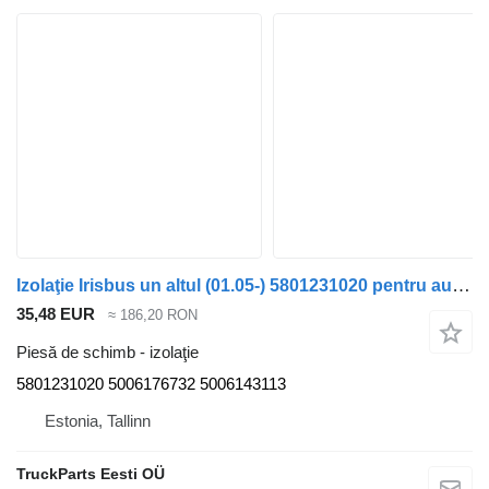
Izolaţie Irisbus un altul (01.05-) 5801231020 pentru autobuz Irisbus Access, Evadys, Axer, Karosa, Recreo, Domino, Agora, Citelis, Eurorider (1999-)
35,48 EUR
≈ 186,20 RON
Piesă de schimb - izolaţie
5801231020 5006176732 5006143113
Estonia, Tallinn
TruckParts Eesti OÜ