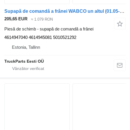
Supapă de comandă a frânei WABCO un altul (01.05-) 4614947040 pentru autobuz Irisbus Access, Evadys, Axer, Karosa, Recreo, Domino, Agora, Citelis, Eurorider (1999-)
205,65 EUR
≈ 1.079 RON
Piesă de schimb - supapă de comandă a frânei
4614947040 4614945081 5010521292
Estonia, Tallinn
TruckParts Eesti OÜ