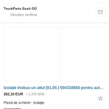
TruckParts Eesti OÜ
Izolaţie Irisbus un altul (01.05-) 504318856 pentru autobuz Irisbus Access, Evadys, Axer, Karosa, Recreo, Domino, Agora, Citelis, Eurorider (1999-)
262,10 EUR
≈ 1.375 RON
Piesă de schimb - izolaţie