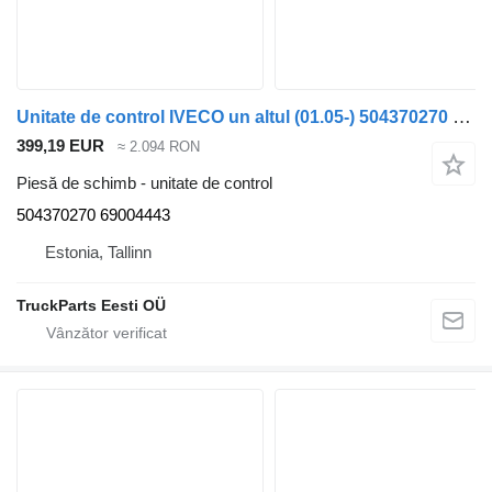
Unitate de control IVECO un altul (01.05-) 504370270 pentru autobuz Irisbus Access, Evadys, Axer, Karosa, Recreo, Domino, Agora, Citelis, Eurorider (1999-)
399,19 EUR
≈ 2.094 RON
Piesă de schimb - unitate de control
504370270 69004443
Estonia, Tallinn
TruckParts Eesti OÜ