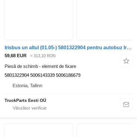
Irisbus un altul (01.05-) 5801322904 pentru autobuz Irisbus Access, Evadys, Axer, Karosa, Recreo, Domino, Agora, Citelis, Eurorider (1999-)
59,68 EUR
≈ 313,10 RON
Piesă de schimb - element de fixare
5801322904 5006143339 5006186679
Estonia, Tallinn
TruckParts Eesti OÜ