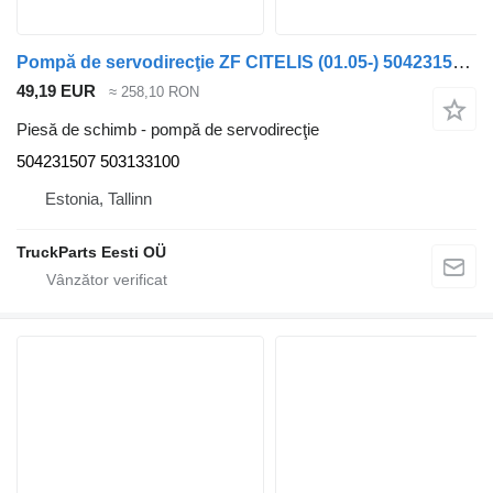
Pompă de servodirecţie ZF CITELIS (01.05-) 504231507 pentru autobuz Irisbus Access, Evadys, Axer, Karosa, Recreo, Domino, Agora, Citelis, Eurorider (1999-)
49,19 EUR
≈ 258,10 RON
Piesă de schimb - pompă de servodirecţie
504231507 503133100
Estonia, Tallinn
TruckParts Eesti OÜ