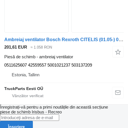
Ambreiaj ventilator Bosch Rexroth CITELIS (01.05-) 0511625607 pentru autobuz Irisbus Access, Evadys, Axer, Karosa, Recreo, Domino, Agora, Citelis, Eurorider (1999-)
201,61 EUR
≈ 1.058 RON
Piesă de schimb - ambreiaj ventilator
0511625607 42559557 5001021237 503137209
Estonia, Tallinn
TruckParts Eesti OÜ
Înregistrați-vă pentru a primi noutățile din această secțiune
piese de schimb
Irisbus - Recreo
Înscriere