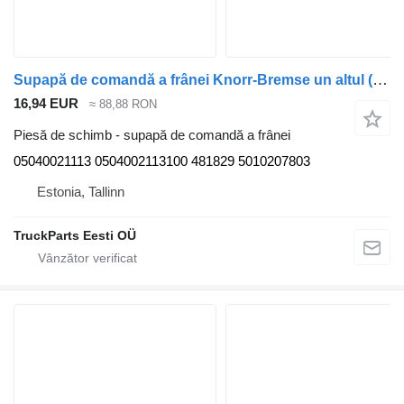
Supapă de comandă a frânei Knorr-Bremse un altul (01.05-) 05040021113 pentru autobuz Irisbus Access, Evadys, Axer, Karosa, Recreo, Domino, Agora, Citelis, Eurorider (1999-)
16,94 EUR
≈ 88,88 RON
Piesă de schimb - supapă de comandă a frânei
05040021113 0504002113100 481829 5010207803
Estonia, Tallinn
TruckParts Eesti OÜ