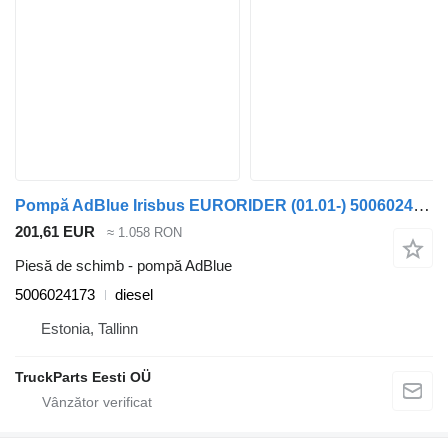
Pompă AdBlue Irisbus EURORIDER (01.01-) 5006024173 pentru autobuz Irisbus Access, Evadys, Axer, Karosa, Recreo, Domino, Agora, Citelis, Eurorider (1999-)
201,61 EUR
≈ 1.058 RON
Piesă de schimb - pompă AdBlue
5006024173
diesel
Estonia, Tallinn
TruckParts Eesti OÜ