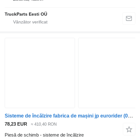
TruckParts Eesti OÜ
Sisteme de încălzire fabrica de mașini jp eurorider (01.01-) SP555AD05 3502M pentru autobuz Irisbus Access, Evadys, Axer, Karosa, Recreo, Domino, Agora, Citelis, Eurorider (1999-)
78,23 EUR
≈ 410,40 RON
Piesă de schimb - sisteme de încălzire