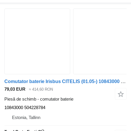
Comutator baterie Irisbus CITELIS (01.05-) 10843000 pentru autobuz Irisbus Access, Evadys, Axer, Karosa, Recreo, Domino, Agora, Citelis, Eurorider (1999-)
79,03 EUR
≈ 414,60 RON
Piesă de schimb - comutator baterie
10843000 504228784
Estonia, Tallinn