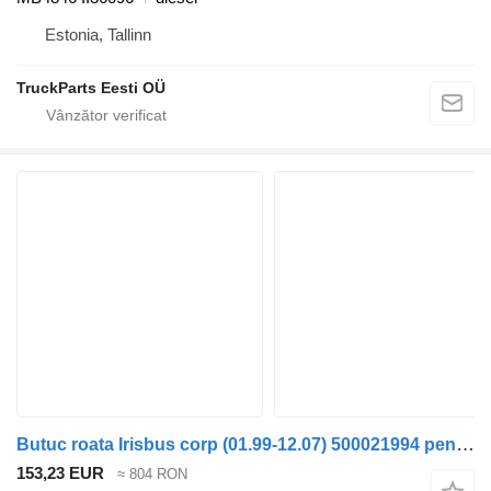
Estonia, Tallinn
TruckParts Eesti OÜ
Butuc roata Irisbus corp (01.99-12.07) 500021994 pentru autobuz Irisbus Access, Evadys, Axer, Karosa, Recreo, Domino, Agora, Citelis, Eurorider (1999-)
153,23 EUR
≈ 804 RON