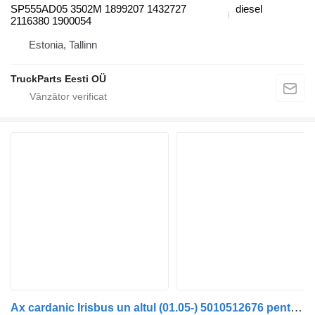
SP555AD05 3502M 1899207 1432727
diesel
2116380 1900054
Estonia, Tallinn
TruckParts Eesti OÜ
Ax cardanic Irisbus un altul (01.05-) 5010512676 pentru autobuz Irisbus Access, Evadys, Axer, Karosa, Recreo, Domino, Agora, Citelis, Eurorider (1999-)