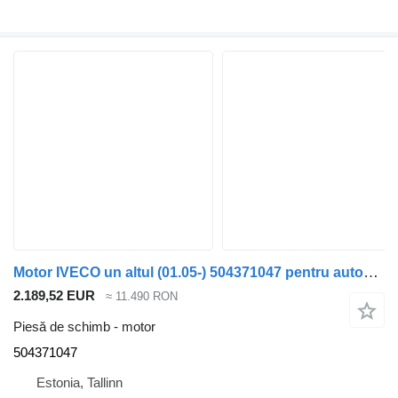
Motor IVECO un altul (01.05-) 504371047 pentru autobuz Irisbus Access, Evadys, Axer, Karosa, Recreo, Domino, Agora, Citelis, Eurorider (1999-)
2.189,52 EUR
≈ 11.490 RON
Piesă de schimb - motor
504371047
Estonia, Tallinn