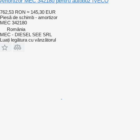
Amortizor MEC 342180 pentru autobuz IVECO
762,53 RON
≈ 145,30 EUR
Piesă de schimb - amortizor
MEC 342180
România
MEC - DIESEL SEE SRL
Luați legătura cu vânzătorul