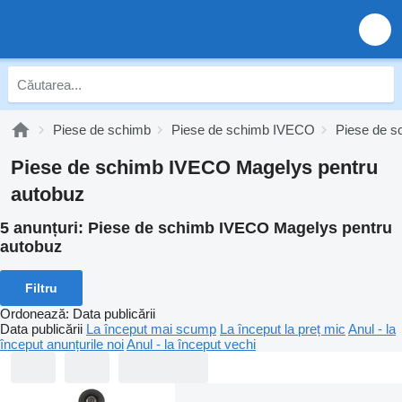
Piese de schimb
Piese de schimb IVECO
Piese de 
Piese de schimb IVECO Magelys pentru
autobuz
5 anunțuri:
Piese de schimb IVECO Magelys pentru
autobuz
Filtru
Ordonează
:
Data publicării
Data publicării
La început mai scump
La început la preț mic
Anul - la
început anunțurile noi
Anul - la început vechi