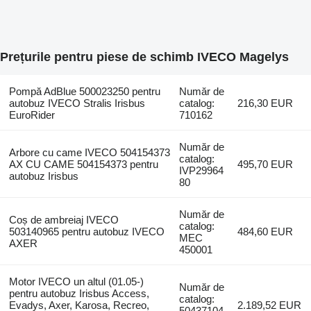
Prețurile pentru piese de schimb IVECO Magelys
Pompă AdBlue 500023250 pentru
Număr de
autobuz IVECO Stralis Irisbus
catalog:
216,30 EUR
EuroRider
710162
Număr de
Arbore cu came IVECO 504154373
catalog:
AX CU CAME 504154373 pentru
495,70 EUR
IVP29964
autobuz Irisbus
80
Număr de
Coș de ambreiaj IVECO
catalog:
503140965 pentru autobuz IVECO
484,60 EUR
MEC
AXER
450001
Motor IVECO un altul (01.05-)
Număr de
pentru autobuz Irisbus Access,
catalog:
Evadys, Axer, Karosa, Recreo,
2.189,52 EUR
50437104