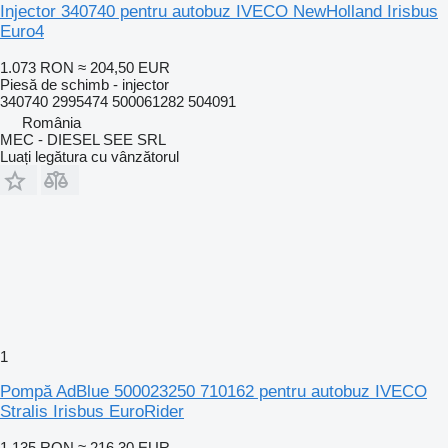
Injector 340740 pentru autobuz IVECO NewHolland Irisbus
Euro4
1.073 RON
≈ 204,50 EUR
Piesă de schimb - injector
340740 2995474 500061282 504091
România
MEC - DIESEL SEE SRL
Luați legătura cu vânzătorul
1
Pompă AdBlue 500023250 710162 pentru autobuz IVECO
Stralis Irisbus EuroRider
1.135 RON
≈ 216,30 EUR