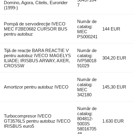
Domino, Agora, Citelis, Eurorider
7
(1999-)
Număr de
Pompă de servodirecţie IVECO
catalog:
MEC F2BE0682 CURSOR BUS
144 EUR
MEC
pentru autobuz
PS000241
Tijă de reacție BARA REACTIE V
Număr de
pentru autobuz IVECO MAGELYS
catalog:
304,20 EUR
ILIADE; IRISBUS ARWAY, AXER,
IVP58018
CROSSW
91029
Număr de
catalog:
Amortizor pentru autobuz IVECO
145,30 EUR
MEC
342180
Număr de
catalog:
Turbocompresor IVECO
804812-
GT3576LS pentru autobuz IVECO
1.630 EUR
5003S
IRISBUS euro5
58016705
48