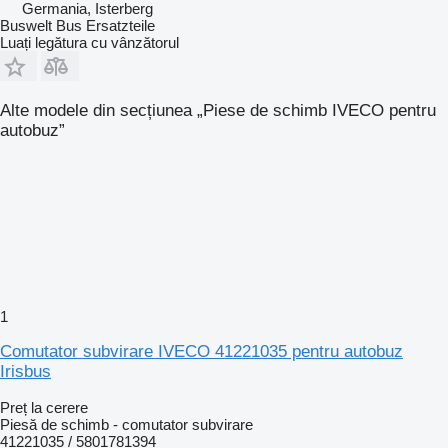
Germania, Isterberg
Buswelt Bus Ersatzteile
Luați legătura cu vânzătorul
Alte modele din secțiunea „Piese de schimb IVECO pentru
autobuz”
1
Comutator subvirare IVECO 41221035 pentru autobuz
Irisbus
Preț la cerere
Piesă de schimb - comutator subvirare
41221035 / 5801781394