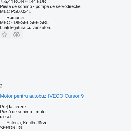
755,44 RON
≈ 144 EUR
Piesă de schimb - pompă de servodirecţie
MEC PS000241
România
MEC - DIESEL SEE SRL
Luați legătura cu vânzătorul
2
Motor pentru autobuz IVECO Cursor 9
Preț la cerere
Piesă de schimb - motor
diesel
Estonia, Kohtla-Järve
SERDRUG