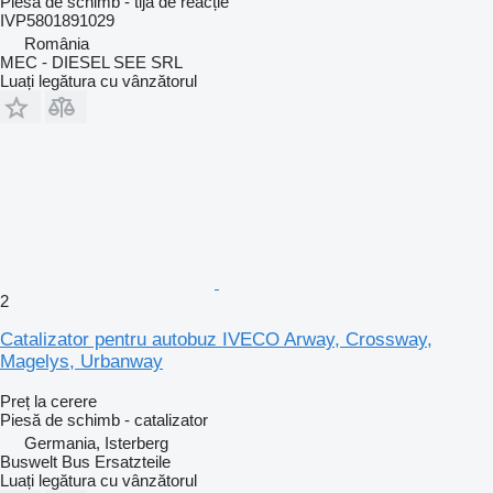
Piesă de schimb - tijă de reacție
IVP5801891029
România
MEC - DIESEL SEE SRL
Luați legătura cu vânzătorul
2
Catalizator pentru autobuz IVECO Arway, Crossway,
Magelys, Urbanway
Preț la cerere
Piesă de schimb - catalizator
Germania, Isterberg
Buswelt Bus Ersatzteile
Luați legătura cu vânzătorul