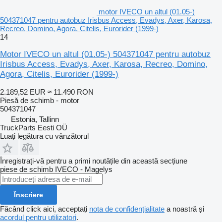
motor IVECO un altul (01.05-)
504371047 pentru autobuz Irisbus Access, Evadys, Axer, Karosa,
Recreo, Domino, Agora, Citelis, Eurorider (1999-)
14
Motor IVECO un altul (01.05-) 504371047 pentru autobuz
Irisbus Access, Evadys, Axer, Karosa, Recreo, Domino,
Agora, Citelis, Eurorider (1999-)
2.189,52 EUR
≈ 11.490 RON
Piesă de schimb - motor
504371047
Estonia, Tallinn
TruckParts Eesti OÜ
Luați legătura cu vânzătorul
Înregistrați-vă pentru a primi noutățile din această secțiune
piese de schimb
IVECO - Magelys
Înscriere
Făcând click aici, acceptați
nota de confidențialitate
a noastră și
acordul pentru utilizatori
.