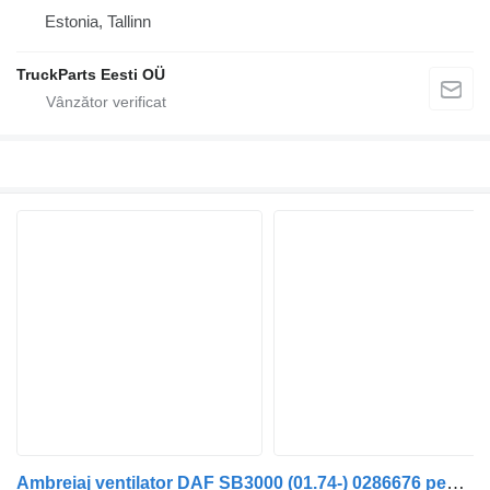
Estonia, Tallinn
TruckParts Eesti OÜ
Ambreiaj ventilator DAF SB3000 (01.74-) 0286676 pentru autobuz DAF MB, B, FHD, EOS, DB, SB Bus (1970-2001)