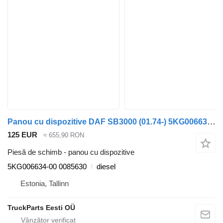
Panou cu dispozitive DAF SB3000 (01.74-) 5KG006634-00 pentru autobuz DAF MB, B, FHD, EOS, DB, SB Bus (1970-2001)
125 EUR
≈ 655,90 RON
Piesă de schimb - panou cu dispozitive
5KG006634-00 0085630
diesel
Estonia, Tallinn
TruckParts Eesti OÜ