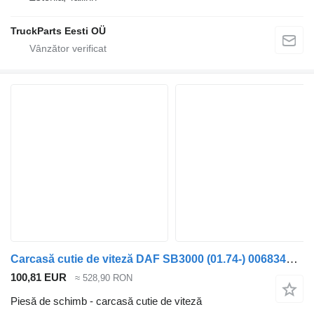
TruckParts Eesti OÜ
Carcasă cutie de viteză DAF SB3000 (01.74-) 0068342 pentru autobuz DAF MB, B, FHD, EOS, DB, SB Bus (1970-2001)
100,81 EUR
≈ 528,90 RON
Piesă de schimb - carcasă cutie de viteză