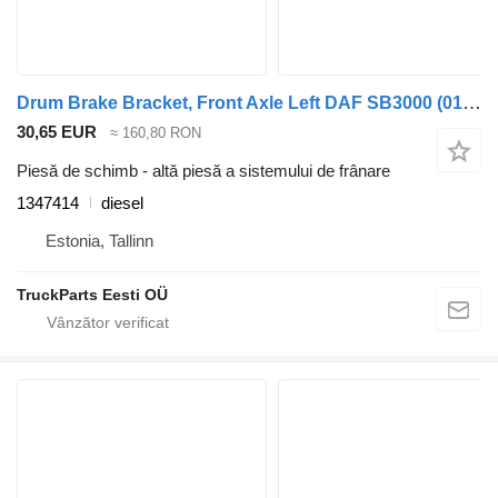
Drum Brake Bracket, Front Axle Left DAF SB3000 (01.74-) 1347414 pentru autobuz DAF MB, B, FHD, EOS, DB, SB Bus (1970-2001)
30,65 EUR
≈ 160,80 RON
Piesă de schimb - altă piesă a sistemului de frânare
1347414
diesel
Estonia, Tallinn
TruckParts Eesti OÜ