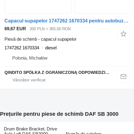
Capacul supapelor 1747262 1670334 pentru autobuz DAF SB3000
69,67 EUR
300 PLN
≈ 365,60 RON
Piesă de schimb - capacul supapelor
1747262 1670334
diesel
Polonia, Michałów
QINDITO SPÓŁKA Z OGRANICZONĄ ODPOWIEDZIALNOŚCIĄ
Prețurile pentru piese de schimb DAF SB 3000
Drum Brake Bracket, Drive
Axle Left DAF SB3000
Număr de catalog: