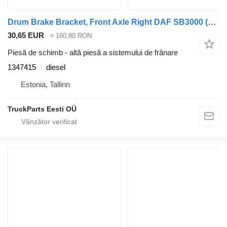
Drum Brake Bracket, Front Axle Right DAF SB3000 (01.74-) 1347415 pentru autobuz DAF MB, B, FHD, EOS, DB, SB Bus (1970-2001)
30,65 EUR
≈ 160,80 RON
Piesă de schimb - altă piesă a sistemului de frânare
1347415
diesel
Estonia, Tallinn
TruckParts Eesti OÜ