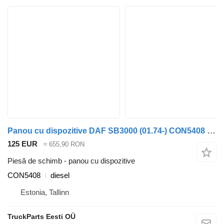
Panou cu dispozitive DAF SB3000 (01.74-) CON5408 pentru autobuz DAF MB, B, FHD, EOS, DB, SB Bus (1970-2001)
125 EUR
≈ 655,90 RON
Piesă de schimb - panou cu dispozitive
CON5408
diesel
Estonia, Tallinn
TruckParts Eesti OÜ