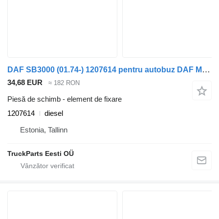
DAF SB3000 (01.74-) 1207614 pentru autobuz DAF MB, B, FHD, EOS, DB, SB Bus (1970-2001)
34,68 EUR
≈ 182 RON
Piesă de schimb - element de fixare
1207614
diesel
Estonia, Tallinn
TruckParts Eesti OÜ