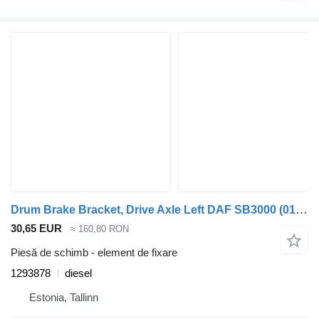
Drum Brake Bracket, Drive Axle Left DAF SB3000 (01.74-) 1293878 pentru autobuz DAF MB, B, FHD, EOS, DB, SB Bus (1970-2001)
30,65 EUR
≈ 160,80 RON
Piesă de schimb - element de fixare
1293878
diesel
Estonia, Tallinn