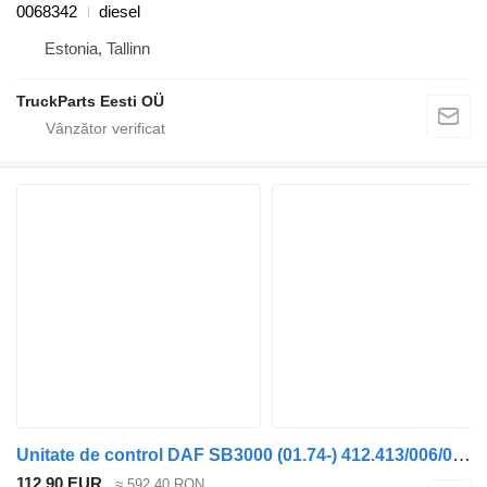
0068342
diesel
Estonia, Tallinn
TruckParts Eesti OÜ
Unitate de control DAF SB3000 (01.74-) 412.413/006/004 pentru autobuz DAF MB, B, FHD, EOS, DB, SB Bus (1970-2001)
112,90 EUR
≈ 592,40 RON