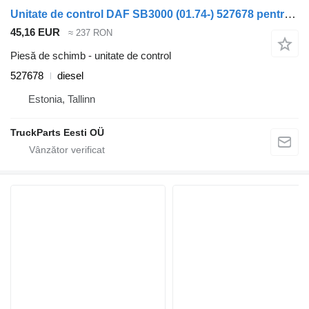
Unitate de control DAF SB3000 (01.74-) 527678 pentru autobuz DAF MB, B, FHD, EOS, DB, SB Bus (1970-2001)
45,16 EUR
≈ 237 RON
Piesă de schimb - unitate de control
527678
diesel
Estonia, Tallinn
TruckParts Eesti OÜ