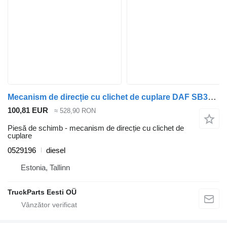
Mecanism de direcție cu clichet de cuplare DAF SB3000 (01.74-) 0529196 pentru autobuz DAF MB, B, FHD, EOS, DB, SB Bus (1970-2001)
100,81 EUR
≈ 528,90 RON
Piesă de schimb - mecanism de direcție cu clichet de
cuplare
0529196
diesel
Estonia, Tallinn
TruckParts Eesti OÜ