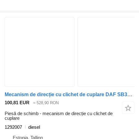
Mecanism de direcție cu clichet de cuplare DAF SB3000 (01.74-) 1292007 pentru autobuz DAF MB, B, FHD, EOS, DB, SB Bus (1970-2001)
100,81 EUR
≈ 528,90 RON
Piesă de schimb - mecanism de direcție cu clichet de
cuplare
1292007
diesel
Estonia, Tallinn