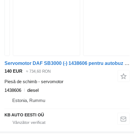
Servomotor DAF SB3000 (-) 1438606 pentru autobuz DAF MB, B, FHD, EOS, DB, SB (1970-2001)
140 EUR
≈ 734,60 RON
Piesă de schimb - servomotor
1438606
diesel
Estonia, Rummu
KB AUTO EESTI OÜ