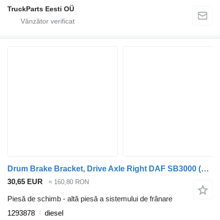
TruckParts Eesti OÜ
Drum Brake Bracket, Drive Axle Right DAF SB3000 (01.74-) 1293878 pentru autobuz DAF MB, B, FHD, EOS, DB, SB Bus (1970-2001)
30,65 EUR
≈ 160,80 RON
Piesă de schimb - altă piesă a sistemului de frânare
1293878
diesel