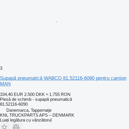
3
Supapă pneumatică WABCO 81.52116-6090 pentru camion
MAN
334,40 EUR
2.500 DKK
≈ 1.755 RON
Piesă de schimb - supapă pneumatică
81.52116-6090
Danemarca, Tappernøje
KNL TRUCKPARTS APS – DENMARK
Luați legătura cu vânzătorul