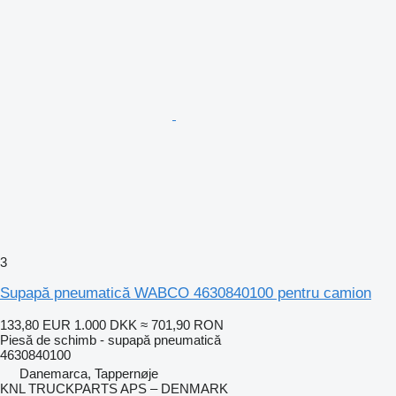
3
Supapă pneumatică WABCO 4630840100 pentru camion
133,80 EUR
1.000 DKK
≈ 701,90 RON
Piesă de schimb - supapă pneumatică
4630840100
Danemarca, Tappernøje
KNL TRUCKPARTS APS – DENMARK