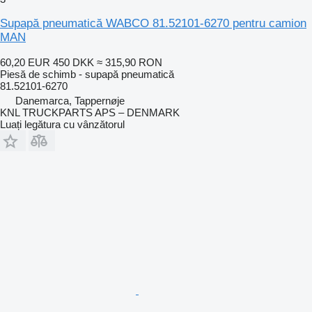
Supapă pneumatică WABCO 81.52101-6270 pentru camion
MAN
60,20 EUR
450 DKK
≈ 315,90 RON
Piesă de schimb - supapă pneumatică
81.52101-6270
Danemarca, Tappernøje
KNL TRUCKPARTS APS – DENMARK
Luați legătura cu vânzătorul