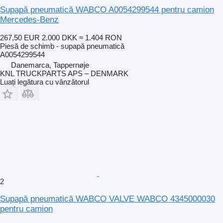
Supapă pneumatică WABCO A0054299544 pentru camion
Mercedes-Benz
267,50 EUR
2.000 DKK
≈ 1.404 RON
Piesă de schimb - supapă pneumatică
A0054299544
Danemarca, Tappernøje
KNL TRUCKPARTS APS – DENMARK
Luați legătura cu vânzătorul
2
Supapă pneumatică WABCO VALVE WABCO 4345000030
pentru camion