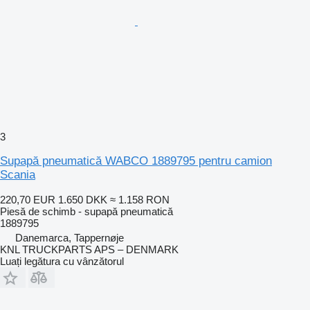
3
Supapă pneumatică WABCO 1889795 pentru camion
Scania
220,70 EUR
1.650 DKK
≈ 1.158 RON
Piesă de schimb - supapă pneumatică
1889795
Danemarca, Tappernøje
KNL TRUCKPARTS APS – DENMARK
Luați legătura cu vânzătorul