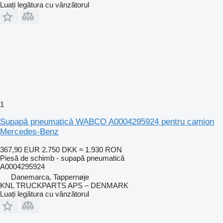
Luați legătura cu vânzătorul
1
Supapă pneumatică WABCO A0004295924 pentru camion
Mercedes-Benz
367,90 EUR
2.750 DKK
≈ 1.930 RON
Piesă de schimb - supapă pneumatică
A0004295924
Danemarca, Tappernøje
KNL TRUCKPARTS APS – DENMARK
Luați legătura cu vânzătorul