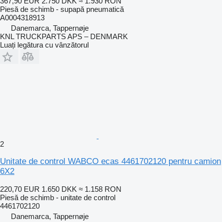
367,90 EUR
2.750 DKK
≈ 1.930 RON
Piesă de schimb - supapă pneumatică
A0004318913
Danemarca, Tappernøje
KNL TRUCKPARTS APS – DENMARK
Luați legătura cu vânzătorul
2
Unitate de control WABCO ecas 4461702120 pentru camion
6X2
220,70 EUR
1.650 DKK
≈ 1.158 RON
Piesă de schimb - unitate de control
4461702120
Danemarca, Tappernøje