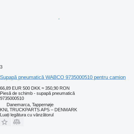
3
Supapă pneumatică WABCO 9735000510 pentru camion
66,89 EUR
500 DKK
≈ 350,90 RON
Piesă de schimb - supapă pneumatică
9735000510
Danemarca, Tappernøje
KNL TRUCKPARTS APS – DENMARK
Luați legătura cu vânzătorul