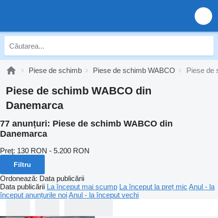
Piese de schimb
Piese de schimb WABCO
Piese de
Piese de schimb WABCO din
Danemarca
77 anunțuri:
Piese de schimb WABCO din
Danemarca
Preţ:
130 RON - 5.200 RON
Filtru
Ordonează
:
Data publicării
Data publicării
La început mai scump
La început la preț mic
Anul - la
început anunțurile noi
Anul - la început vechi