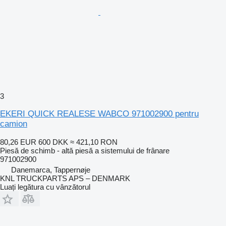
3
EKERI QUICK REALESE WABCO 971002900 pentru
camion
80,26 EUR
600 DKK
≈ 421,10 RON
Piesă de schimb - altă piesă a sistemului de frânare
971002900
Danemarca, Tappernøje
KNL TRUCKPARTS APS – DENMARK
Luați legătura cu vânzătorul