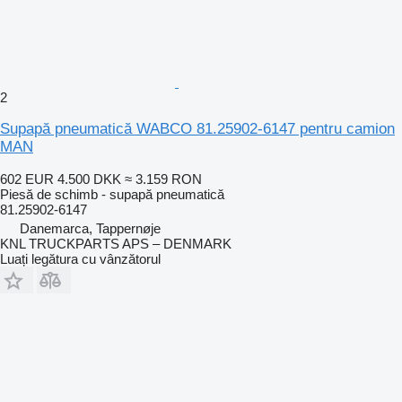
2
Supapă pneumatică WABCO 81.25902-6147 pentru camion
MAN
602 EUR
4.500 DKK
≈ 3.159 RON
Piesă de schimb - supapă pneumatică
81.25902-6147
Danemarca, Tappernøje
KNL TRUCKPARTS APS – DENMARK
Luați legătura cu vânzătorul