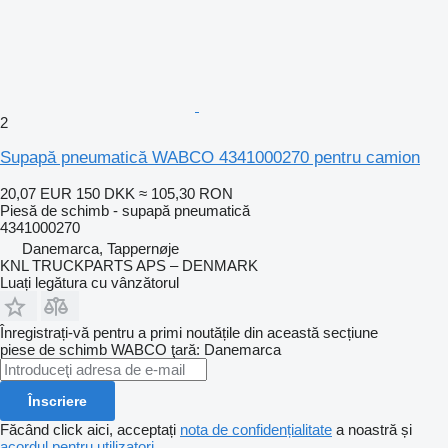
2
Supapă pneumatică WABCO 4341000270 pentru camion
20,07 EUR
150 DKK
≈ 105,30 RON
Piesă de schimb - supapă pneumatică
4341000270
Danemarca, Tappernøje
KNL TRUCKPARTS APS – DENMARK
Luați legătura cu vânzătorul
Înregistrați-vă pentru a primi noutățile din această secțiune
piese de schimb
WABCO
ţară: Danemarca
Înscriere
Făcând click aici, acceptați
nota de confidențialitate
a noastră și
acordul pentru utilizatori
.