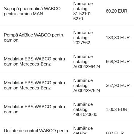
Număr de
Supapă pneumatică WABCO
catalog:
60,20 EUR
pentru camion MAN
81.52101-
6270
Număr de
Pompă AdBlue WABCO pentru
catalog:
133,80 EUR
camion
2027562
Număr de
Modulator EBS WABCO pentru
catalog:
668,90 EUR
camion Mercedes-Benz
A0004296424
Număr de
Modulator EBS WABCO pentru
catalog:
367,90 EUR
camion Mercedes-Benz
A0004297524
Număr de
Modulator EBS WABCO pentru
catalog:
1.003 EUR
camion
4801020600
Număr de
Unitate de control WABCO pentru
catalog:
602 EUR