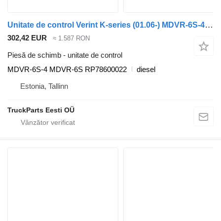
Unitate de control Verint K-series (01.06-) MDVR-6S-4 pentru autobuz Scania K,N,F-series bus (2006-)
302,42 EUR
≈ 1.587 RON
Piesă de schimb - unitate de control
MDVR-6S-4 MDVR-6S RP78600022
diesel
Estonia, Tallinn
TruckParts Eesti OÜ