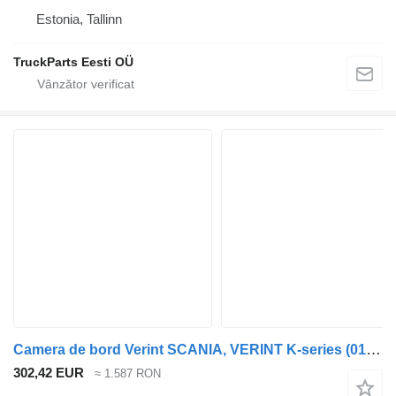
Estonia, Tallinn
TruckParts Eesti OÜ
Camera de bord Verint SCANIA, VERINT K-series (01.06-) MDVR-6S-4 pentru autobuz Scania K,N,F-series bus (2006-)
302,42 EUR
≈ 1.587 RON