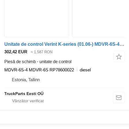
Unitate de control Verint K-series (01.06-) MDVR-6S-4 pentru autobuz Scania K,N,F-series bus (2006-)
302,42 EUR
≈ 1.587 RON
Piesă de schimb - unitate de control
MDVR-6S-4 MDVR-6S RP78600022
diesel
Estonia, Tallinn
TruckParts Eesti OÜ