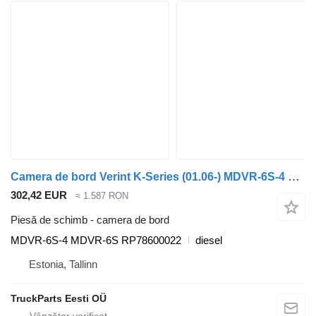
Camera de bord Verint K-Series (01.06-) MDVR-6S-4 pentru autobuz Scania K,N,F-series bus (2006-)
302,42 EUR
≈ 1.587 RON
Piesă de schimb - camera de bord
MDVR-6S-4 MDVR-6S RP78600022
diesel
Estonia, Tallinn
TruckParts Eesti OÜ