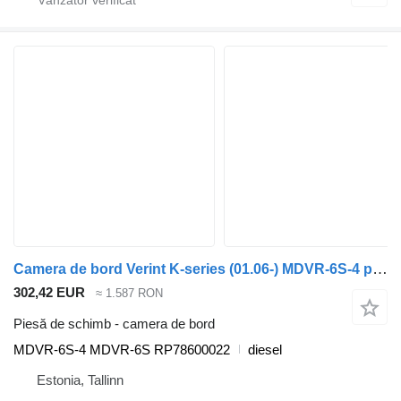
Camera de bord Verint K-series (01.06-) MDVR-6S-4 pentru autobuz Scania K,N,F-series bus (2006-)
302,42 EUR
≈ 1.587 RON
Piesă de schimb - camera de bord
MDVR-6S-4 MDVR-6S RP78600022
diesel
Estonia, Tallinn