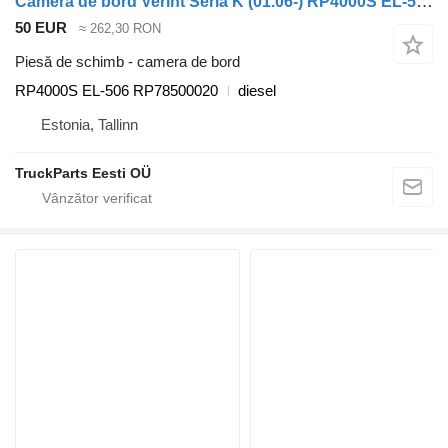
Camera de bord Verint Seria K (01.06-) RP4000S EL-506 pentru autobuz Scania K, N, F-Series (2006-)
50 EUR
≈ 262,30 RON
Piesă de schimb - camera de bord
RP4000S EL-506 RP78500020
diesel
Estonia, Tallinn
TruckParts Eesti OÜ