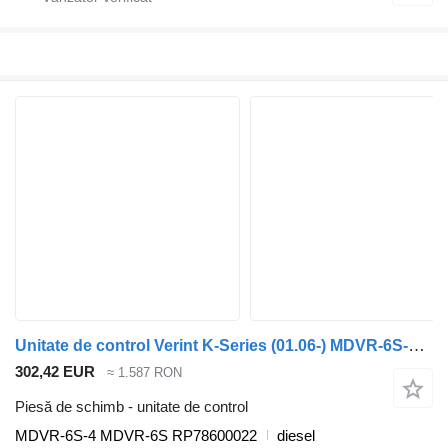
Unitate de control Verint K-Series (01.06-) MDVR-6S-4 pentru autobuz Scania K,N,F-series bus (2006-)
302,42 EUR
≈ 1.587 RON
Piesă de schimb - unitate de control
MDVR-6S-4 MDVR-6S RP78600022
diesel