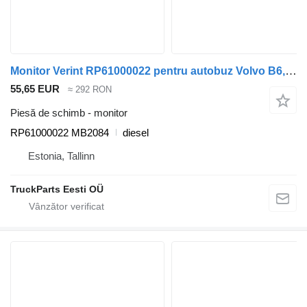
Monitor Verint RP61000022 pentru autobuz Volvo B6, B7, B9, B10, B12 bus (1978-2011)
55,65 EUR
≈ 292 RON
Piesă de schimb - monitor
RP61000022 MB2084
diesel
Estonia, Tallinn
TruckParts Eesti OÜ