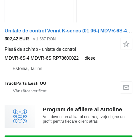
Unitate de control Verint K-series (01.06-) MDVR-6S-4 pentru autobuz Scania K,N,F-series bus (2006-)
302,42 EUR
≈ 1.587 RON
Piesă de schimb - unitate de control
MDVR-6S-4 MDVR-6S RP78600022
diesel
Estonia, Tallinn
TruckParts Eesti OÜ
Program de afiliere al Autoline
Veți deveni un afiliat al nostru și veți obține un
profit pentru fiecare client atras