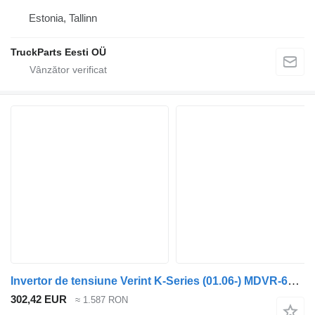
Estonia, Tallinn
TruckParts Eesti OÜ
Invertor de tensiune Verint K-Series (01.06-) MDVR-6S-4 pentru autobuz Scania K,N,F-series bus (2006-)
302,42 EUR
≈ 1.587 RON