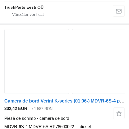
TruckParts Eesti OÜ
Camera de bord Verint K-series (01.06-) MDVR-6S-4 pentru autobuz Scania K,N,F-series bus (2006-)
302,42 EUR
≈ 1.587 RON
Piesă de schimb - camera de bord
MDVR-6S-4 MDVR-6S RP78600022
diesel