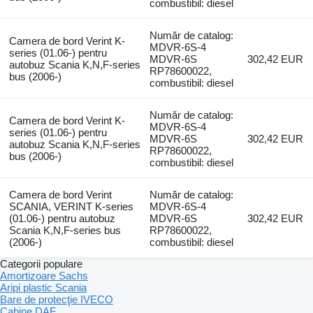
combustibil: diesel
Număr de catalog:
Camera de bord Verint K-
MDVR-6S-4
series (01.06-) pentru
MDVR-6S
302,42 EUR
autobuz Scania K,N,F-series
RP78600022,
bus (2006-)
combustibil: diesel
Număr de catalog:
Camera de bord Verint K-
MDVR-6S-4
series (01.06-) pentru
MDVR-6S
302,42 EUR
autobuz Scania K,N,F-series
RP78600022,
bus (2006-)
combustibil: diesel
Camera de bord Verint
Număr de catalog:
SCANIA, VERINT K-series
MDVR-6S-4
(01.06-) pentru autobuz
MDVR-6S
302,42 EUR
Scania K,N,F-series bus
RP78600022,
(2006-)
combustibil: diesel
Categorii populare
Amortizoare Sachs
Aripi plastic Scania
Bare de protecţie IVECO
Cabine DAF