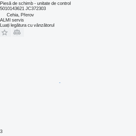
Piesă de schimb - unitate de control
5010143621 JC372303
Cehia, Přerov
ALMI servis
Luați legătura cu vânzătorul
3