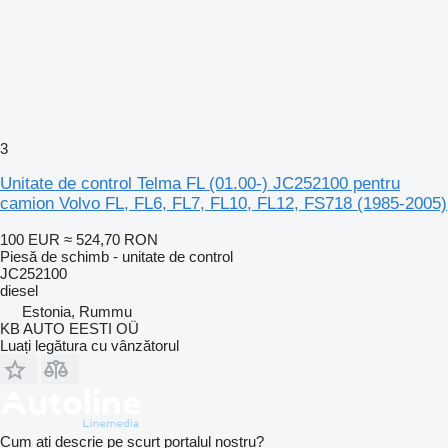
3
Unitate de control Telma FL (01.00-) JC252100 pentru
camion Volvo FL, FL6, FL7, FL10, FL12, FS718 (1985-2005)
100 EUR
≈ 524,70 RON
Piesă de schimb - unitate de control
JC252100
diesel
Estonia, Rummu
KB AUTO EESTI OÜ
Luați legătura cu vânzătorul
Cum ați descrie pe scurt portalul nostru?