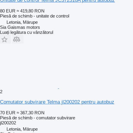
Unitate de control Telma JC372310A pentru autobuz
80 EUR
≈ 419,80 RON
Piesă de schimb - unitate de control
Letonia, Mārupe
Sia Gaismas motors
Luați legătura cu vânzătorul
2
Comutator subvirare Telma jl200202 pentru autobuz
70 EUR
≈ 367,30 RON
Piesă de schimb - comutator subvirare
jl200202
Letonia, Mārupe