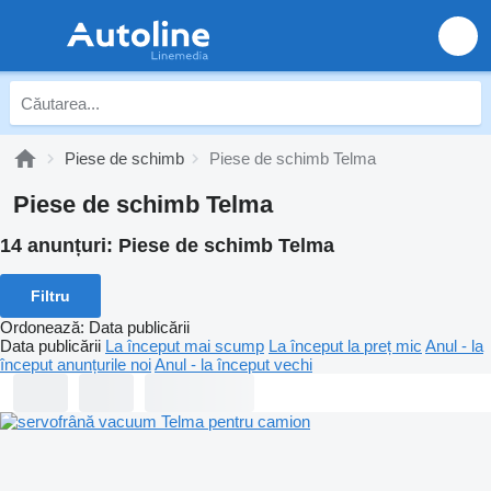
Piese de schimb
Piese de schimb Telma
Piese de schimb Telma
14 anunțuri:
Piese de schimb Telma
Filtru
Ordonează
:
Data publicării
Data publicării
La început mai scump
La început la preț mic
Anul - la
început anunțurile noi
Anul - la început vechi