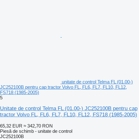
unitate de control Telma FL (01.00-)
JC252100B pentru cap tractor Volvo FL, FL6, FL7, FL10, FL12,
FS718 (1985-2005)
5
Unitate de control Telma FL (01.00-) JC252100B pentru cap
tractor Volvo FL, FL6, FL7, FL10, FL12, FS718 (1985-2005)
65,32 EUR
≈ 342,70 RON
Piesă de schimb - unitate de control
JC252100B