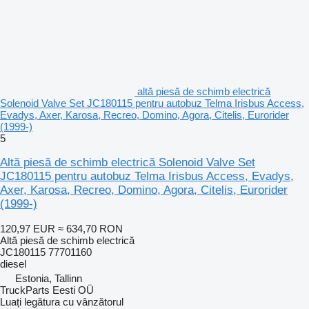
altă piesă de schimb electrică
Solenoid Valve Set JC180115 pentru autobuz Telma Irisbus Access,
Evadys, Axer, Karosa, Recreo, Domino, Agora, Citelis, Eurorider
(1999-)
5
Altă piesă de schimb electrică Solenoid Valve Set
JC180115 pentru autobuz Telma Irisbus Access, Evadys,
Axer, Karosa, Recreo, Domino, Agora, Citelis, Eurorider
(1999-)
120,97 EUR
≈ 634,70 RON
Altă piesă de schimb electrică
JC180115 77701160
diesel
Estonia, Tallinn
TruckParts Eesti OÜ
Luați legătura cu vânzătorul