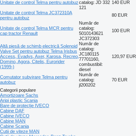
Unitate de control Telma pentru autobuz
catalog: JD 332
140 EUR
121
Unitate de control Telma JC372310A
80 EUR
pentru autobuz
Număr de
Unitate de control Telma MCR pentru
catalog:
100 EUR
cap tractor Renault
5010143621
JC372303
Număr de
Altă piesă de schimb electrică Solenoid
catalog:
Valve Set pentru autobuz Telma Irisbus
JC180115
Access, Evadys, Axer, Karosa, Recreo,
120,97 EUR
77701160,
Domino, Agora, Citelis, Eurorider
combustibil:
(1999-)
diesel
Număr de
Comutator subvirare Telma pentru
catalog:
70 EUR
autobuz
jl200202
Categorii populare
Amortizoare Sachs
Aripi plastic Scania
Bare de protecţie IVECO
Cabine DAF
Cabine IVECO
Cabine MAN
Cabine Scania
Cutii de viteze MAN