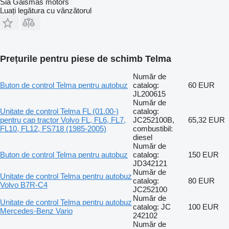
Sia Gaismas motors
Luați legătura cu vânzătorul
Prețurile pentru piese de schimb Telma
Număr de
Buton de control Telma pentru autobuz
catalog:
60 EUR
JL200615
Număr de
Unitate de control Telma FL (01.00-)
catalog:
pentru cap tractor Volvo FL, FL6, FL7,
JC252100B,
65,32 EUR
FL10, FL12, FS718 (1985-2005)
combustibil:
diesel
Număr de
Buton de control Telma pentru autobuz
catalog:
150 EUR
JD342121
Număr de
Unitate de control Telma pentru autobuz
catalog:
80 EUR
Volvo B7R-C4
JC252100
Număr de
Unitate de control Telma pentru autobuz
catalog: JC
100 EUR
Mercedes-Benz Vario
242102
Număr de