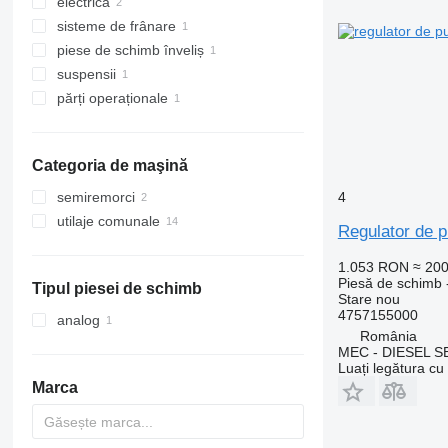
electrică
distribuitoare hidraulice
sisteme de frânare
pompe hidraulice
panouri cu dispozitive
piese de schimb înveliș
motoare hidraulice
alte piese de schimb electrice
regulator de putere de frânare
suspensii
alte piese hidraulice
alte componente ale ansamblului
de rezervă
părți operaționale
suspensii - alte piese de schimb
alte piese operaționale
Categoria de maşină
4
semiremorci
utilaje comunale
Regulator de 
masini de curatare rutiere
1.053 RON
≈ 20
maşini de măturat străzi
Piesă de schimb -
Tipul piesei de schimb
pentru împrăştieri
Stare
nou
4757155000
utilaje pentru deszapezire
analog
România
MEC - DIESEL S
Luați legătura cu
Marca