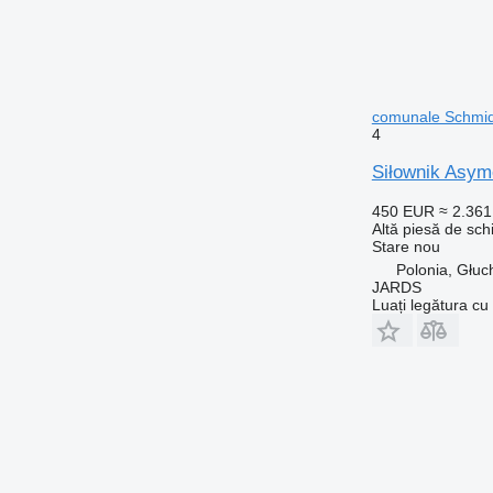
comunale Schmi
4
Siłownik Asym
450 EUR
≈ 2.36
Altă piesă de sch
Stare
nou
Polonia, Głuc
JARDS
Luați legătura cu