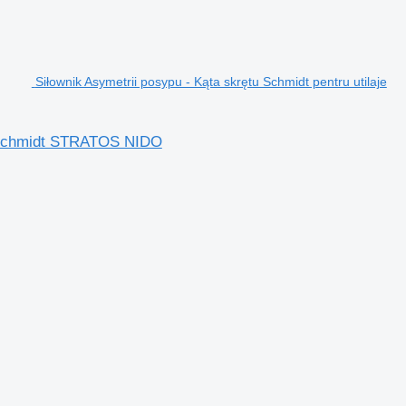
Siłownik Asymetrii posypu - Kąta skrętu Schmidt pentru utilaje
le Schmidt STRATOS NIDO