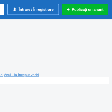
Întrare / Înregistrare
Publicați un anunț
noi
Anul - la început vechi