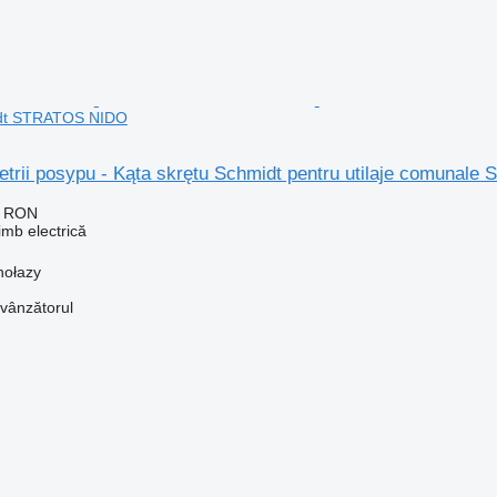
dt STRATOS NIDO
etrii posypu - Kąta skrętu Schmidt pentru utilaje comuna
1 RON
imb electrică
hołazy
 vânzătorul