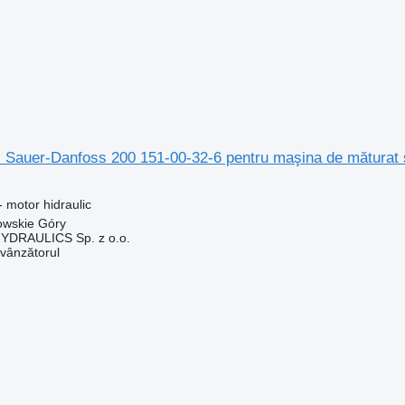
c Sauer-Danfoss 200 151-00-32-6 pentru maşina de măturat
 motor hidraulic
owskie Góry
DRAULICS Sp. z o.o.
 vânzătorul