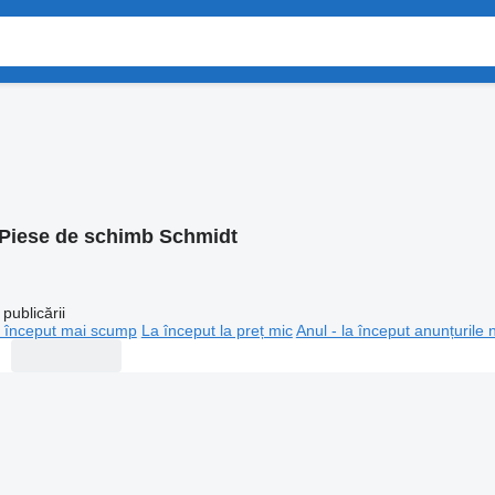
Piese de schimb Schmidt
publicării
 început mai scump
La început la preț mic
Anul - la început anunțurile 