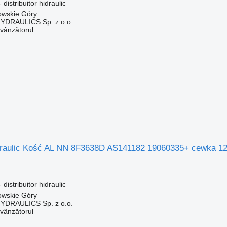
distribuitor hidraulic
owskie Góry
DRAULICS Sp. z o.o.
 vânzătorul
hidraulic Kość AL NN 8F3638D AS141182 19060335+ cewka 1
distribuitor hidraulic
owskie Góry
DRAULICS Sp. z o.o.
 vânzătorul