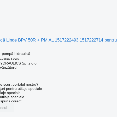
ică Linde BPV 50R + PM AL 1517222493 1517222714 pentru 
- pompă hidraulică
owskie Góry
DRAULICS Sp. z o.o.
 vânzătorul
e scurt portalul nostru?
uri pentru utilaje speciale
laje speciale
tilaje speciale
ăspuns corect
unsul