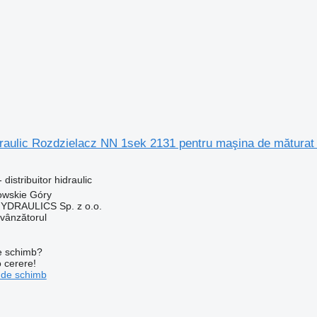
idraulic Rozdzielacz NN 1sek 2131 pentru maşina de măturat
distribuitor hidraulic
owskie Góry
DRAULICS Sp. z o.o.
 vânzătorul
de schimb?
o cerere!
 de schimb