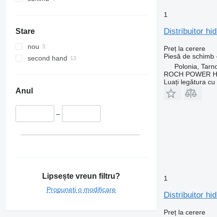
Vito
TRM
VNL
Trafic
XC
1
Twingo
Distribuitor 
Stare
Zoe
nou
Preț la cerere
Piesă de schimb - 
second hand
Polonia, Tarn
ROCH POWER HY
Luați legătura cu
Anul
–
Lipsește vreun filtru?
1
Propuneți o modificare
Distribuitor h
Preț la cerere