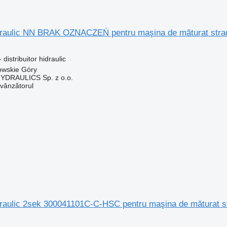
hidraulic NN BRAK OZNACZEŃ pentru maşina de măturat stra
distribuitor hidraulic
owskie Góry
DRAULICS Sp. z o.o.
 vânzătorul
idraulic 2sek 300041101C-C-HSC pentru maşina de măturat 