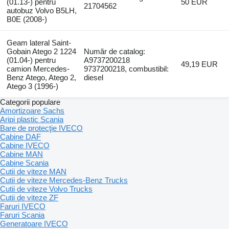
(01.13-) pentru
50 EUR
21704562
autobuz Volvo B5LH,
B0E (2008-)
Geam lateral Saint-
Gobain Atego 2 1224
Număr de catalog:
(01.04-) pentru
A9737200218
49,19 EUR
camion Mercedes-
9737200218, combustibil:
Benz Atego, Atego 2,
diesel
Atego 3 (1996-)
Categorii populare
Amortizoare Sachs
Aripi plastic Scania
Bare de protecţie IVECO
Cabine DAF
Cabine IVECO
Cabine MAN
Cabine Scania
Cutii de viteze MAN
Cutii de viteze Mercedes-Benz Trucks
Cutii de viteze Volvo Trucks
Cutii de viteze ZF
Faruri IVECO
Faruri Scania
Generatoare IVECO