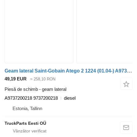
Geam lateral Saint-Gobain Atego 2 1224 (01.04-) A9737200218 pentru camion Mercedes-Benz Atego, Atego 2, Atego 3 (1996-)
49,19 EUR
≈ 258,10 RON
Piesă de schimb - geam lateral
A9737200218 9737200218
diesel
Estonia, Tallinn
TruckParts Eesti OÜ