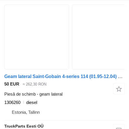
Geam lateral Saint-Gobain 4-series 114 (01.95-12.04) 1306260 pentru camion Scania 4-series (1995-2006)
50 EUR
≈ 262,30 RON
Piesă de schimb - geam lateral
1306260
diesel
Estonia, Tallinn
TruckParts Eesti OÜ