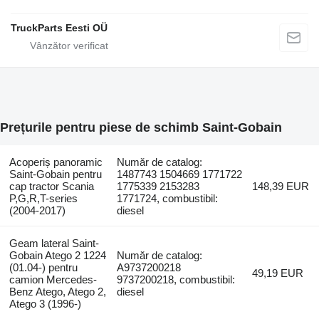
TruckParts Eesti OÜ
Prețurile pentru piese de schimb Saint-Gobain
Acoperiș panoramic
Număr de catalog:
Saint-Gobain pentru
1487743 1504669 1771722
cap tractor Scania
1775339 2153283
148,39 EUR
P,G,R,T-series
1771724, combustibil:
(2004-2017)
diesel
Geam lateral Saint-
Gobain Atego 2 1224
Număr de catalog:
(01.04-) pentru
A9737200218
49,19 EUR
camion Mercedes-
9737200218, combustibil:
Benz Atego, Atego 2,
diesel
Atego 3 (1996-)