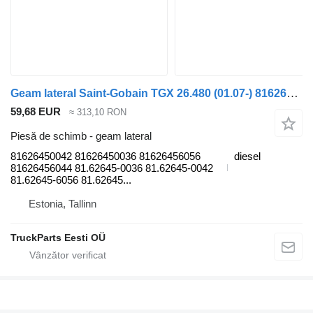
Geam lateral Saint-Gobain TGX 26.480 (01.07-) 81626450042 pentru cap tractor MAN TGL, TGM, TGS, TGX (2005-2021)
59,68 EUR
≈ 313,10 RON
Piesă de schimb - geam lateral
81626450042 81626450036 81626456056
diesel
81626456044 81.62645-0036 81.62645-0042
81.62645-6056 81.62645...
Estonia, Tallinn
TruckParts Eesti OÜ