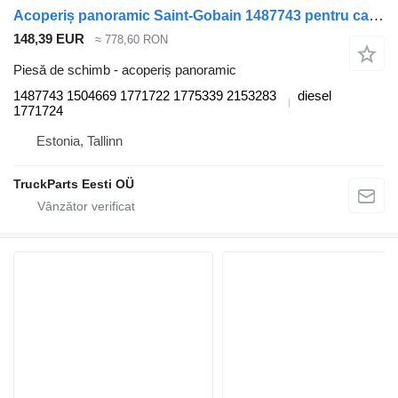
Acoperiș panoramic Saint-Gobain 1487743 pentru cap tractor Scania P,G,R,T-series (2004-2017)
148,39 EUR
≈ 778,60 RON
Piesă de schimb - acoperiș panoramic
1487743 1504669 1771722 1775339 2153283
diesel
1771724
Estonia, Tallinn
TruckParts Eesti OÜ