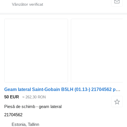
Geam lateral Saint-Gobain B5LH (01.13-) 21704562 pentru autobuz Volvo B5LH, B0E (2008-)
50 EUR
≈ 262,30 RON
Piesă de schimb - geam lateral
21704562
Estonia, Tallinn