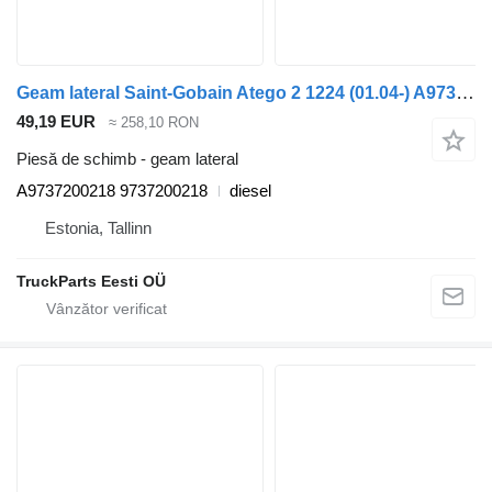
Geam lateral Saint-Gobain Atego 2 1224 (01.04-) A9737200218 pentru camion Mercedes-Benz Atego, Atego 2, Atego 3 (1996-)
49,19 EUR
≈ 258,10 RON
Piesă de schimb - geam lateral
A9737200218 9737200218
diesel
Estonia, Tallinn
TruckParts Eesti OÜ