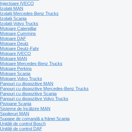
Injectoare IVECO
Izolaţii MAN
Izolaţii Mercedes-Benz Trucks
Izolaţii Scania
Izolaţii Volvo Trucks
Motoare Caterpillar
Motoare Cummins
Motoare DAF
Motoare Deutz
Motoare Deutz-Fahr
Motoare IVECO
Motoare MAN
Motoare Mercedes-Benz Trucks
Motoare Perkins
Motoare Scania
Motoare Volvo Trucks
Panouri cu dispozitive MAN
Panouri cu dispozitive Mercedes-Benz Trucks
Panouri cu dispozitive Scania
Panouri cu dispozitive Volvo Trucks
Pistoane Scania
Sisteme de încălzire MAN
Spoileruri MAN
Supape de comandă a frânei Scania
Unităţi de control Bosch
Unităţi de control DAF