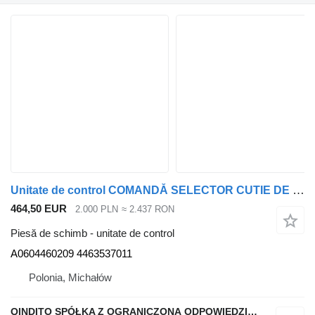
Unitate de control COMANDĂ SELECTOR CUTIE DE VITEZE MERCEDES ACTROS MP5 A06044602 A0604460209 pentru camion
464,50 EUR
2.000 PLN
≈ 2.437 RON
Piesă de schimb - unitate de control
A0604460209 4463537011
Polonia, Michałów
QINDITO SPÓŁKA Z OGRANICZONĄ ODPOWIEDZIALNOŚCIĄ