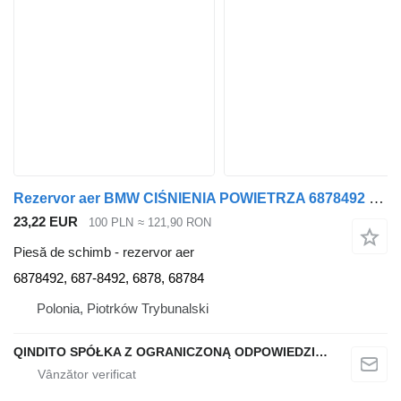
Rezervor aer BMW CIŚNIENIA POWIETRZA 6878492 X5 G05 X6 G06 X7 G07 pentru automobil BMW X6 G06 X5 G05
23,22 EUR
100 PLN
≈ 121,90 RON
Piesă de schimb - rezervor aer
6878492, 687-8492, 6878, 68784
Polonia, Piotrków Trybunalski
QINDITO SPÓŁKA Z OGRANICZONĄ ODPOWIEDZIALNOŚCIĄ