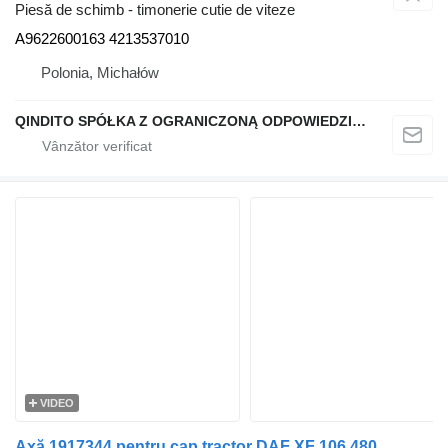
Piesă de schimb - timonerie cutie de viteze
A9622600163 4213537010
Polonia, Michałów
QINDITO SPÓŁKA Z OGRANICZONĄ ODPOWIEDZIALNOŚCIĄ
VIDEO
Axă 1917344 pentru cap tractor DAF XF 106 480