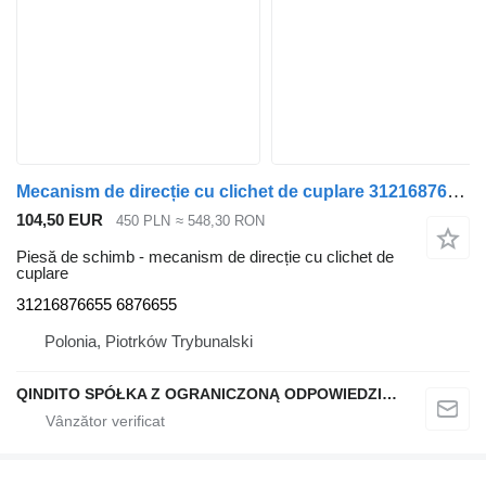
Mecanism de direcție cu clichet de cuplare 31216876655 pentru automobil BMW X6 G06 X5 G05
104,50 EUR
450 PLN
≈ 548,30 RON
Piesă de schimb - mecanism de direcție cu clichet de
cuplare
31216876655 6876655
Polonia, Piotrków Trybunalski
QINDITO SPÓŁKA Z OGRANICZONĄ ODPOWIEDZIALNOŚCIĄ