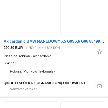
Ax cardanic BMW NAPĘDOWY X5 G05 X6 G06 8849993 pentru automobil BMW X6 G06 X5 G05
290,30 EUR
1.250 PLN
≈ 1.523 RON
Piesă de schimb - ax cardanic
8849993
Polonia, Piotrków Trybunalski
QINDITO SPÓŁKA Z OGRANICZONĄ ODPOWIEDZIALNOŚCIĄ