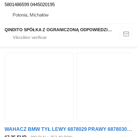
5801486599 0445020195
Polonia, Michałów
QINDITO SPÓŁKA Z OGRANICZONĄ ODPOWIEDZIALNOŚCIĄ
WAHACZ BMW TYŁ LEWY 6878029 PRAWY 6878030 X5 G05 X6 G06 6878029 6878030 pentru automobil BMW X6 G06 X5 G05