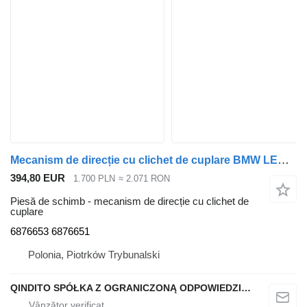
Mecanism de direcție cu clichet de cuplare BMW LEWA TYŁ 6876653 PRAWA 6876651 X6 G06 X5 G05 6876653 6876651 pentru automobil BMW X6 G06 X5 G05
394,80 EUR
1.700 PLN
≈ 2.071 RON
Piesă de schimb - mecanism de direcție cu clichet de
cuplare
6876653 6876651
Polonia, Piotrków Trybunalski
QINDITO SPÓŁKA Z OGRANICZONĄ ODPOWIEDZIALNOŚCIĄ