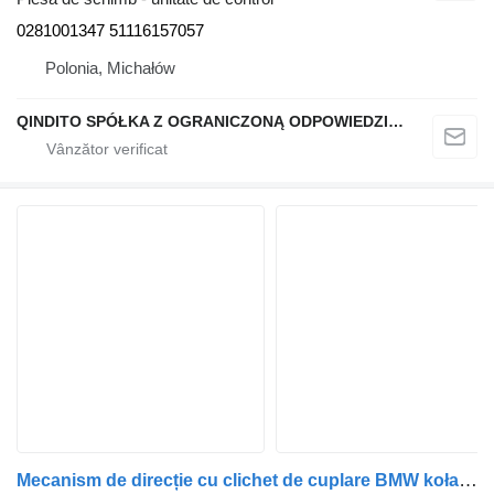
0281001347 51116157057
Polonia, Michałów
QINDITO SPÓŁKA Z OGRANICZONĄ ODPOWIEDZIALNOŚCIĄ
Mecanism de direcție cu clichet de cuplare BMW koła przednia 6876656 przód prawa X5 G05 X6 G06 31216876656 pentru automobil BMW X6 G06 X5 G05