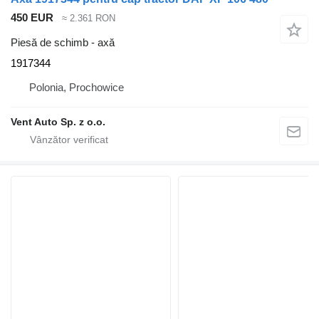
450 EUR
≈ 2.361 RON
Piesă de schimb - axă
1917344
Polonia, Prochowice
Vent Auto Sp. z o.o.