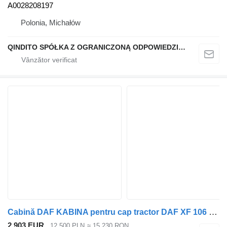
A0028208197
Polonia, Michałów
QINDITO SPÓŁKA Z OGRANICZONĄ ODPOWIEDZIALNOŚCIĄ
Cabină DAF KABINA pentru cap tractor DAF XF 106 EURO 6
2.903 EUR
12.500 PLN
≈ 15.230 RON