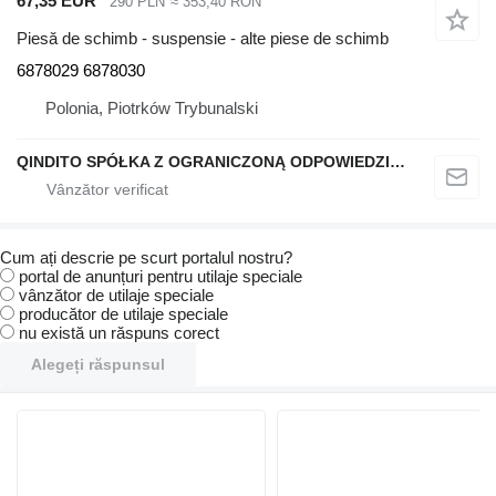
67,35 EUR
290 PLN
≈ 353,40 RON
Piesă de schimb - suspensie - alte piese de schimb
6878029 6878030
Polonia, Piotrków Trybunalski
QINDITO SPÓŁKA Z OGRANICZONĄ ODPOWIEDZIALNOŚCIĄ
Cum ați descrie pe scurt portalul nostru?
portal de anunțuri pentru utilaje speciale
vânzător de utilaje speciale
producător de utilaje speciale
nu există un răspuns corect
Alegeți răspunsul