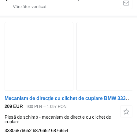
Mecanism de direcție cu clichet de cuplare BMW 33306876652 pentru automobil BMW X6 G06 X5 G05
209 EUR
900 PLN
≈ 1.097 RON
Piesă de schimb - mecanism de direcție cu clichet de
cuplare
33306876652 6876652 6876654