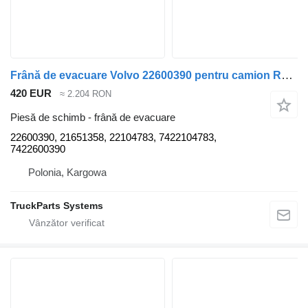
Frână de evacuare Volvo 22600390 pentru camion Renault
420 EUR
≈ 2.204 RON
Piesă de schimb - frână de evacuare
22600390, 21651358, 22104783, 7422104783,
7422600390
Polonia, Kargowa
TruckParts Systems