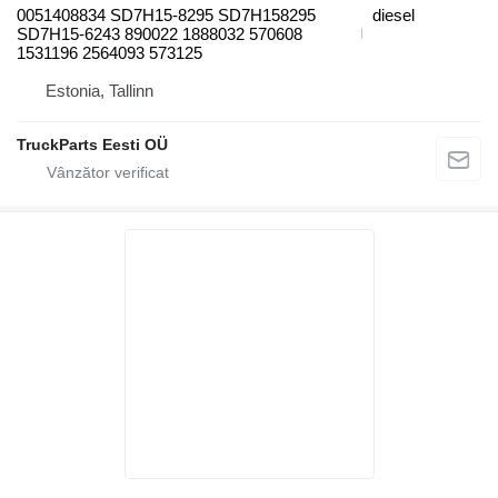
0051408834 SD7H15-8295 SD7H158295
diesel
SD7H15-6243 890022 1888032 570608
1531196 2564093 573125
Estonia, Tallinn
TruckParts Eesti OÜ