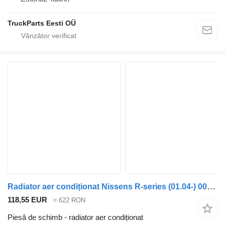
TruckParts Eesti OÜ
Radiator aer condiționat Nissens R-series (01.04-) 0051408834 pentru cap tractor Scania P,G,R,T-series (2004-2017)
118,55 EUR
≈ 622 RON
Piesă de schimb - radiator aer condiționat