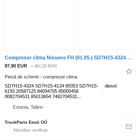
Compresor clima Nissens FH (01.05-) SD7H15-4324 pentru cap tractor Volvo FH12, FH16, NH12, FH, VNL780 (1993-2014)
87,90 EUR
≈ 461,20 RON
Piesă de schimb - compresor clima
SD7H15-4324 SD7H15-4134 89353 SD7H15-
diesel
6193 20587125 84094705 85000458
0082704531 85013654 7482704531...
Estonia, Tallinn
TruckParts Eesti OÜ