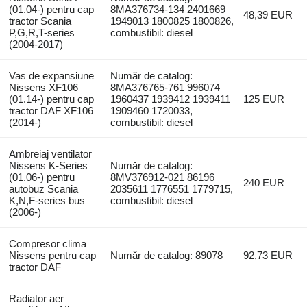
(01.04-) pentru cap
8MA376734-134 2401669
48,39 EUR
tractor Scania
1949013 1800825 1800826,
P,G,R,T-series
combustibil: diesel
(2004-2017)
Vas de expansiune
Număr de catalog:
Nissens XF106
8MA376765-761 996074
(01.14-) pentru cap
1960437 ­1939412 ­1939411
125 EUR
tractor DAF XF106
­1909460 1720033,
(2014-)
combustibil: diesel
Ambreiaj ventilator
Nissens K-Series
Număr de catalog:
(01.06-) pentru
8MV376912-021 86196
240 EUR
autobuz Scania
2035611 1776551 1779715,
K,N,F-series bus
combustibil: diesel
(2006-)
Compresor clima
Nissens pentru cap
Număr de catalog: 89078
92,73 EUR
tractor DAF
Radiator aer