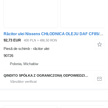
Răcitor ulei Nissens CHŁODNICA OLEJU DAF CF85/XF105/XF106 90726 pentru cap tractor DAF
92,73 EUR
400 PLN
≈ 486,50 RON
Piesă de schimb - răcitor ulei
90726
Polonia, Michałów
QINDITO SPÓŁKA Z OGRANICZONĄ ODPOWIEDZIALNOŚCIĄ