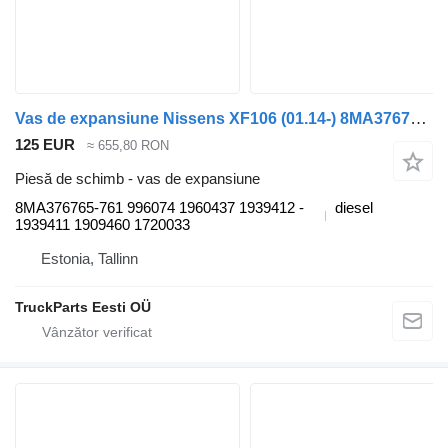
Vas de expansiune Nissens XF106 (01.14-) 8MA376765-761 pentru cap tractor DAF XF106 (2014-)
125 EUR
≈ 655,80 RON
Piesă de schimb - vas de expansiune
8MA376765-761 996074 1960437 ­1939412 ­
diesel
1939411 ­1909460 1720033
Estonia, Tallinn
TruckParts Eesti OÜ