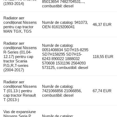
85013654 7482704531...,
(1993-2014)
combustibil: diesel
Radiator aer
condiționat Nissens
Număr de catalog: 941073,
46,37 EUR
pentru cap tractor
OEN 81619206041
MAN TGX, TGS
Radiator aer
Număr de catalog:
condiționat Nissens
0051408834 SD7H15-8295
R-Series (01.04-
SD7H158295 SD7H15-
12.17) pentru cap
118,55 EUR
6243 890022 1888032
tractor Scania
570608 1531196 2564093
P,G,R,T-series
573125, combustibil: diesel
(2004-2017)
Radiator aer
condiționat Nissens
Număr de catalog:
T (01.13-) pentru
7421066856 21066856,
67,74 EUR
cap tractor Renault
combustibil: diesel
T (2013-)
Vas de expansiune
Nissens Seria P
Număr de catalog: