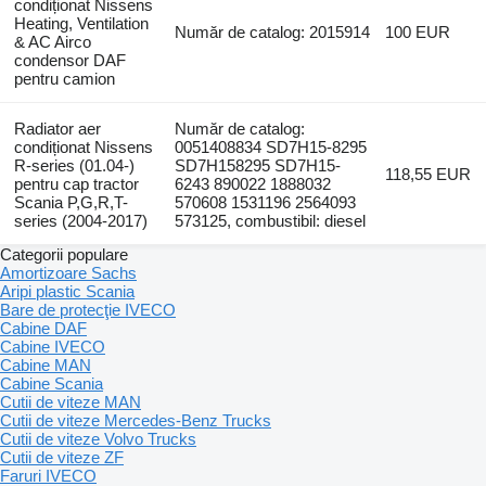
condiționat Nissens
Heating, Ventilation
Număr de catalog: 2015914
100 EUR
& AC Airco
condensor DAF
pentru camion
Radiator aer
Număr de catalog:
condiționat Nissens
0051408834 SD7H15-8295
R-series (01.04-)
SD7H158295 SD7H15-
118,55 EUR
pentru cap tractor
6243 890022 1888032
Scania P,G,R,T-
570608 1531196 2564093
series (2004-2017)
573125, combustibil: diesel
Categorii populare
Amortizoare Sachs
Aripi plastic Scania
Bare de protecţie IVECO
Cabine DAF
Cabine IVECO
Cabine MAN
Cabine Scania
Cutii de viteze MAN
Cutii de viteze Mercedes-Benz Trucks
Cutii de viteze Volvo Trucks
Cutii de viteze ZF
Faruri IVECO