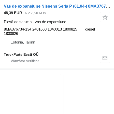
Vas de expansiune Nissens Seria P (01.04-) 8MA376734-134 pentru cap tractor Scania P,G,R,T-series (2004-2017)
48,39 EUR
≈ 253,90 RON
Piesă de schimb - vas de expansiune
8MA376734-134 2401669 1949013 1800825
diesel
1800826
Estonia, Tallinn
TruckParts Eesti OÜ