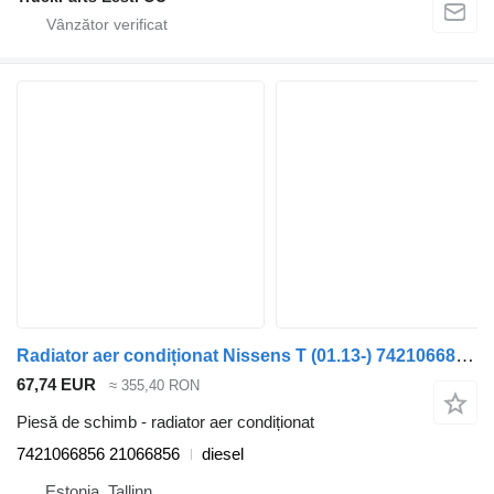
Radiator aer condiționat Nissens T (01.13-) 7421066856 pentru cap tractor Renault T (2013-)
67,74 EUR
≈ 355,40 RON
Piesă de schimb - radiator aer condiționat
7421066856 21066856
diesel
Estonia, Tallinn