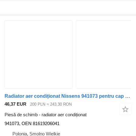
Radiator aer condiționat Nissens 941073 pentru cap tractor MAN TGX, TGS
46,37 EUR
200 PLN
≈ 243,30 RON
Piesă de schimb - radiator aer condiționat
941073, OEN 81619206041
Polonia, Smolno Wielkie