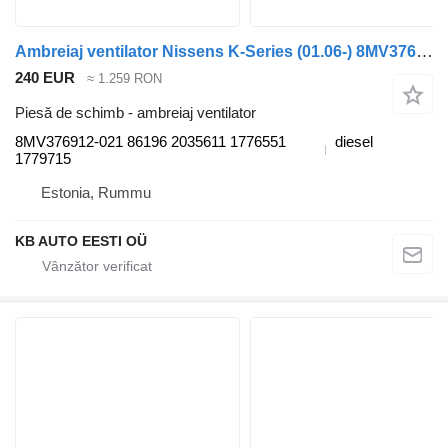
Ambreiaj ventilator Nissens K-Series (01.06-) 8MV376912-021 pentru autobuz Scania K,N,F-series bus (2006-)
240 EUR
≈ 1.259 RON
Piesă de schimb - ambreiaj ventilator
8MV376912-021 86196 2035611 1776551
diesel
1779715
Estonia, Rummu
KB AUTO EESTI OÜ