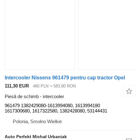
Intercooler Nissens 961479 pentru cap tractor Opel
111,30 EUR
480 PLN
≈ 583,80 RON
Piesă de schimb - intercooler
961479 1382429080-1613994080, 1613994180
1617300680, 1617322580, 1382428080, 53144431
Polonia, Smolno Wielkie
Auto Perfekt Michał Urbaniak