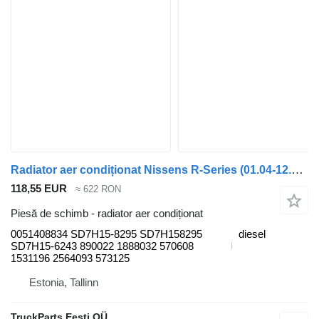
Radiator aer condiționat Nissens R-Series (01.04-12.17) 0051408834 pentru cap tractor Scania P,G,R,T-series (2004-2017)
118,55 EUR
≈ 622 RON
Piesă de schimb - radiator aer condiționat
0051408834 SD7H15-8295 SD7H158295
diesel
SD7H15-6243 890022 1888032 570608
1531196 2564093 573125
Estonia, Tallinn
TruckParts Eesti OÜ