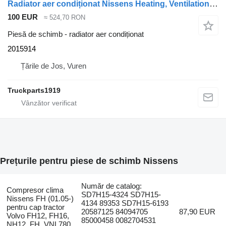
Radiator aer condiționat Nissens Heating, Ventilation & AC Airco condensor DAF 2015914 pentru camion
100 EUR
≈ 524,70 RON
Piesă de schimb - radiator aer condiționat
2015914
Țările de Jos, Vuren
Truckparts1919
Prețurile pentru piese de schimb Nissens
Număr de catalog:
Compresor clima
SD7H15-4324 SD7H15-
Nissens FH (01.05-)
4134 89353 SD7H15-6193
pentru cap tractor
20587125 84094705
87,90 EUR
Volvo FH12, FH16,
85000458 0082704531
NH12, FH, VNL780