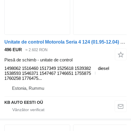
Unitate de control Motorola Seria 4 124 (01.95-12.04) 1498062 pentru camion Scania 4-series (1995-2006)
496 EUR
≈ 2.602 RON
Piesă de schimb - unitate de control
1498062 1516460 1517349 1525618 1539382
diesel
1538593 1546371 1547467 1746651 1755875
1760258 1776475...
Estonia, Rummu
KB AUTO EESTI OÜ