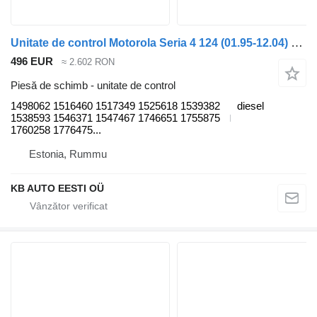
Unitate de control Motorola Seria 4 124 (01.95-12.04) 1498062 pentru camion Scania 4-series (1995-2006)
496 EUR
≈ 2.602 RON
Piesă de schimb - unitate de control
1498062 1516460 1517349 1525618 1539382
diesel
1538593 1546371 1547467 1746651 1755875
1760258 1776475...
Estonia, Rummu
KB AUTO EESTI OÜ