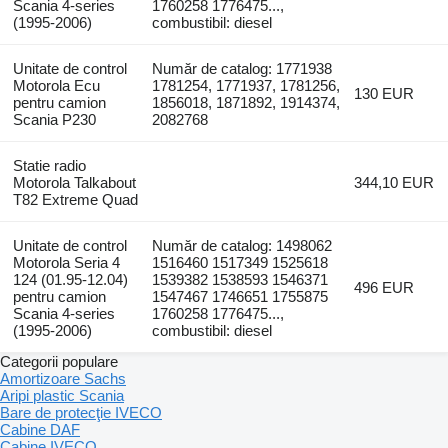
Scania 4-series
1760258 1776475...,
(1995-2006)
combustibil: diesel
Unitate de control
Număr de catalog: 1771938
Motorola Ecu
1781254, 1771937, 1781256,
130 EUR
pentru camion
1856018, 1871892, 1914374,
Scania P230
2082768
Statie radio
Motorola Talkabout
344,10 EUR
T82 Extreme Quad
Unitate de control
Număr de catalog: 1498062
Motorola Seria 4
1516460 1517349 1525618
124 (01.95-12.04)
1539382 1538593 1546371
496 EUR
pentru camion
1547467 1746651 1755875
Scania 4-series
1760258 1776475...,
(1995-2006)
combustibil: diesel
Categorii populare
Amortizoare Sachs
Aripi plastic Scania
Bare de protecţie IVECO
Cabine DAF
Cabine IVECO