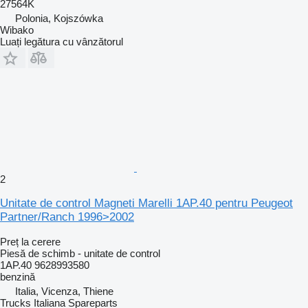
27564K
Polonia, Kojszówka
Wibako
Luați legătura cu vânzătorul
2
Unitate de control Magneti Marelli 1AP.40 pentru Peugeot
Partner/Ranch 1996>2002
Preț la cerere
Piesă de schimb - unitate de control
1AP.40 9628993580
benzină
Italia, Vicenza, Thiene
Trucks Italiana Spareparts