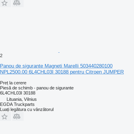
2
Panou de sigurante Magneti Marelli 503440280100
NPL2500.00 6L4CHL03I 30188 pentru Citroen JUMPER
Preț la cerere
Piesă de schimb - panou de sigurante
6L4CHL03I 30188
Lituania, Vilnius
EGDA Truckparts
Luați legătura cu vânzătorul