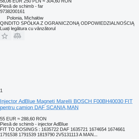
58,06 EUR
250 PLN
≈ 304,60 RON
Piesă de schimb - far
9738200161
Polonia, Michałów
QINDITO SPÓŁKA Z OGRANICZONĄ ODPOWIEDZIALNOŚCIĄ
Luați legătura cu vânzătorul
1
Injector AdBlue Magneti Marelli BOSCH F00BH40030 FIT
pentru camion DAF SCANIA,MAN
55 EUR
≈ 288,60 RON
Piesă de schimb - injector AdBlue
FIT TO DOSINGS : 1635722 DAF 1635721 1674654 1674661
1791538 1791539 1819790 2V5131113 A MAN...