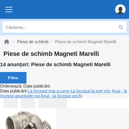
Piese de schimb
Piese de schimb Magneti Marelli
Piese de schimb Magneti Marelli
14 anunțuri:
Piese de schimb Magneti Marelli
Filtru
Ordonează
:
Data publicării
Data publicării
La început mai scump
La început la preț mic
Anul - la
început anunțurile noi
Anul - la început vechi