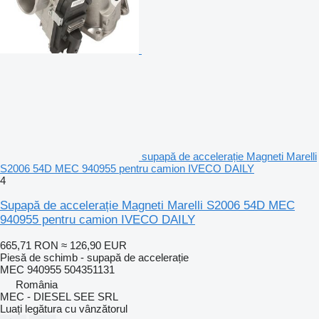
supapă de accelerație Magneti Marelli
S2006 54D MEC 940955 pentru camion IVECO DAILY
4
Supapă de accelerație Magneti Marelli S2006 54D MEC
940955 pentru camion IVECO DAILY
665,71 RON
≈ 126,90 EUR
Piesă de schimb - supapă de accelerație
MEC 940955 504351131
România
MEC - DIESEL SEE SRL
Luați legătura cu vânzătorul