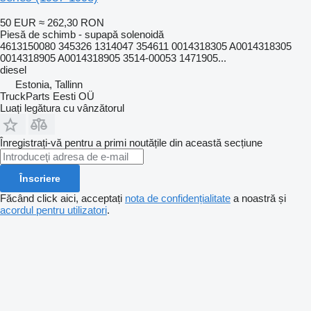
50 EUR
≈ 262,30 RON
Piesă de schimb - supapă solenoidă
4613150080 345326 1314047 354611 0014318305 A0014318305
0014318905 A0014318905 3514-00053 1471905...
diesel
Estonia, Tallinn
TruckParts Eesti OÜ
Luați legătura cu vânzătorul
Înregistrați-vă pentru a primi noutățile din această secțiune
Înscriere
Făcând click aici, acceptați
nota de confidențialitate
a noastră și
acordul pentru utilizatori
.