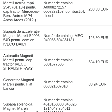
Marelli Actros mp4
Număr de catalog:
2545 (01.13-) pentru
A0008272157
298,39 EUR
cap tractor Mercedes-
0008272157, combustibil:
Benz Actros MP4
diesel
Antos Arocs (2012-)
Supapă de accelerație
Magneti Marelli S2006
Număr de catalog: MEC
126,90 EUR
54D pentru camion
940955 504351131
IVECO DAILY
Autoradio Magneti
Marelli pentru cap
Număr de catalog:
534,10 EUR
tractor IVECO
5801677506
STRALIS HI-WAY
Generator Magneti
Număr de catalog:
Marelli pentru Fiat
89,24 EUR
063321607010
Lancia
Număr de catalog:
Supapă solenoidă
4613150080 345326
Magneti Marelli
1314047 354611