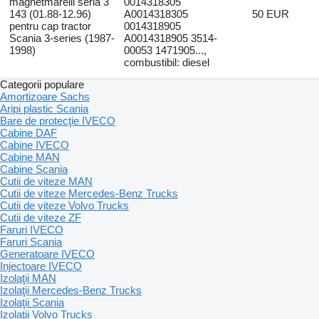
magnetmarelli seria 3
0014318305
143 (01.88-12.96)
A0014318305
50 EUR
pentru cap tractor
0014318905
Scania 3-series (1987-
A0014318905 3514-
1998)
00053 1471905...,
combustibil: diesel
Categorii populare
Amortizoare Sachs
Aripi plastic Scania
Bare de protecţie IVECO
Cabine DAF
Cabine IVECO
Cabine MAN
Cabine Scania
Cutii de viteze MAN
Cutii de viteze Mercedes-Benz Trucks
Cutii de viteze Volvo Trucks
Cutii de viteze ZF
Faruri IVECO
Faruri Scania
Generatoare IVECO
Injectoare IVECO
Izolaţii MAN
Izolaţii Mercedes-Benz Trucks
Izolaţii Scania
Izolaţii Volvo Trucks