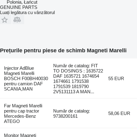
Polonia, Łańcut
GENUINE PARTS
Luați legătura cu vânzătorul
Prețurile pentru piese de schimb Magneti Marelli
Număr de catalog: FIT
Injector AdBlue
TO DOSINGS : 1635722
Magneti Marelli
DAF 1635721 1674654
BOSCH F00BH40030
55 EUR
1674661 1791538
pentru camion DAF
1791539 1819790
SCANIA,MAN
2V5131113 A MAN...
Far Magneti Marelli
pentru cap tractor
Număr de catalog:
58,06 EUR
Mercedes-Benz
9738200161
ATEGO
Monitor Magneti