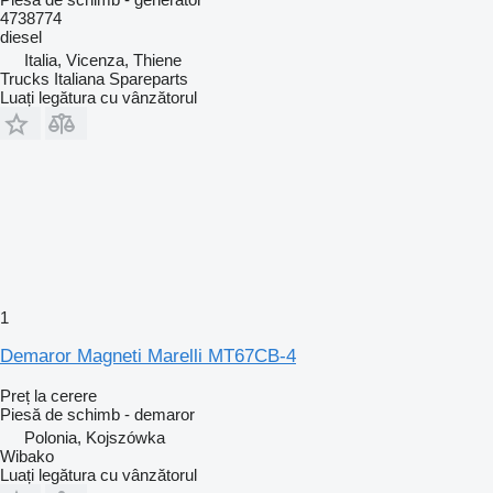
4738774
diesel
Italia, Vicenza, Thiene
Trucks Italiana Spareparts
Luați legătura cu vânzătorul
1
Demaror Magneti Marelli MT67CB-4
Preț la cerere
Piesă de schimb - demaror
Polonia, Kojszówka
Wibako
Luați legătura cu vânzătorul