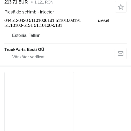
213,71 EUR
≈ 1.121 RON
Piesă de schimb - injector
0445120420 51101006191 51101009191
diesel
51.10100-6191 51.10100-9191
Estonia, Tallinn
TruckParts Eesti OÜ