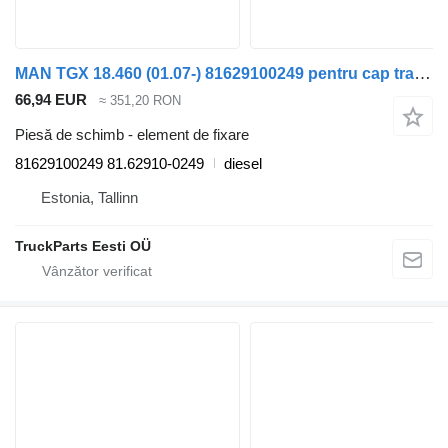
MAN TGX 18.460 (01.07-) 81629100249 pentru cap tractor MAN TGL, TGM, TGS, TGX (2005-2021)
66,94 EUR
≈ 351,20 RON
Piesă de schimb - element de fixare
81629100249 81.62910-0249
diesel
Estonia, Tallinn
TruckParts Eesti OÜ