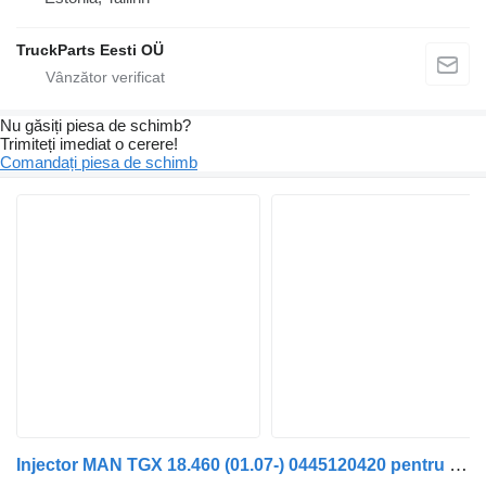
TruckParts Eesti OÜ
Nu găsiți piesa de schimb?
Trimiteți imediat o cerere!
Comandați piesa de schimb
Injector MAN TGX 18.460 (01.07-) 0445120420 pentru cap tractor MAN TGL, TGM, TGS, TGX (2005-2021)