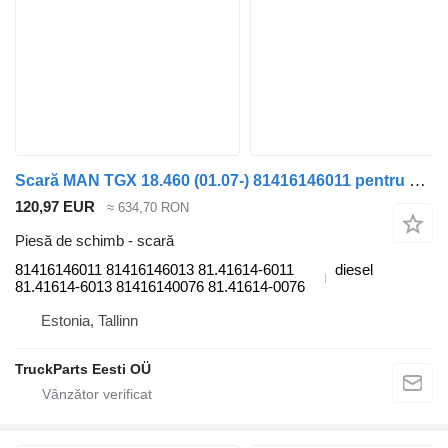
Scară MAN TGX 18.460 (01.07-) 81416146011 pentru cap tractor MAN TGL, TGM, TGS, TGX (2005-2021)
120,97 EUR
≈ 634,70 RON
Piesă de schimb - scară
81416146011 81416146013 81.41614-6011
diesel
81.41614-6013 81416140076 81.41614-0076
Estonia, Tallinn
TruckParts Eesti OÜ