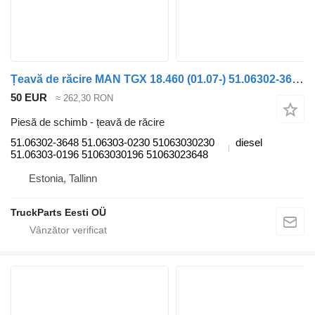
Țeavă de răcire MAN TGX 18.460 (01.07-) 51.06302-3648 pentru cap tractor MAN TGL, TGM, TGS, TGX (2005-2021)
50 EUR
≈ 262,30 RON
Piesă de schimb - țeavă de răcire
51.06302-3648 51.06303-0230 51063030230
diesel
51.06303-0196 51063030196 51063023648
Estonia, Tallinn
TruckParts Eesti OÜ