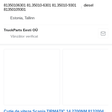
81350106301 81.35010-6301 81.35010-9301
diesel
81350109301
Estonia, Tallinn
TruckParts Eesti OÜ
Cutie de viteze Scania TIPMATIC 14 2700NM 81320046415 pentru cap tractor MAN TGX 18.460