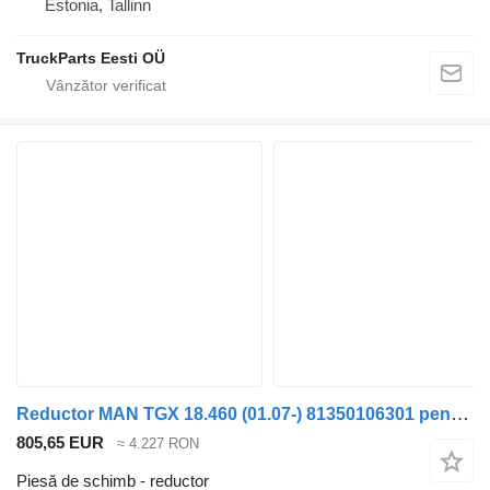
Estonia, Tallinn
TruckParts Eesti OÜ
Reductor MAN TGX 18.460 (01.07-) 81350106301 pentru cap tractor MAN TGL, TGM, TGS, TGX (2005-2021)
805,65 EUR
≈ 4.227 RON
Piesă de schimb - reductor