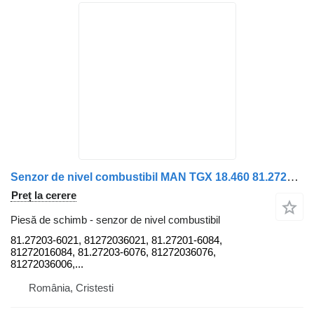
Senzor de nivel combustibil MAN TGX 18.460 81.27203-6021 pentru camion MAN
Preț la cerere
Piesă de schimb - senzor de nivel combustibil
81.27203-6021, 81272036021, 81.27201-6084,
81272016084, 81.27203-6076, 81272036076,
81272036006,...
România, Cristesti