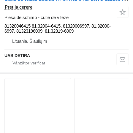
Preț la cerere
Piesă de schimb - cutie de viteze
81320046415 81.32004-6415, 81320006997, 81.32000-
6997, 81323196009, 81.32319-6009
Lituania, Šiaulių m
UAB DETIRA