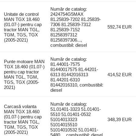
Număr de catalog:
Unitate de control
2424754G5MAX
MAN TGX 18.460
81.25839-7202 81.25839-
(01.07-) pentru cap
7306 81.25839-7312
592,74 EUR
tractor MAN TGL,
81.25839-7152
TGM, TGS, TGX
81258397312
(2005-2021)
81258397306...,
combustibil: diesel
Număr de catalog:
Punte motoare MAN
81.44001-7575
TGX 18.460 (01.07-)
81440017575 81.44201-
pentru cap tractor
6313 81442016313
414,52 EUR
MAN TGL, TGM,
81.44201-6310
TGS, TGX (2005-
81442016310, combustibil:
2021)
diesel
Număr de catalog:
Carcasă volanta
51.01401-3323 51.01401-
MAN TGX 18.460
5510 51.01401-0532
(01.07-) pentru cap
51014013323
348,39 EUR
tractor MAN TGL,
51014015510
TGM, TGS, TGX
51014010532 51.01401-
(2005-2021)
5480..., combustibil: diesel