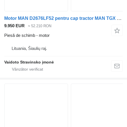
Motor MAN D2676LF52 pentru cap tractor MAN TGX 18.460
9.950 EUR
≈ 52.210 RON
Piesă de schimb - motor
Lituania, Šiaulių raj.
Vaidoto Stravinsko įmonė