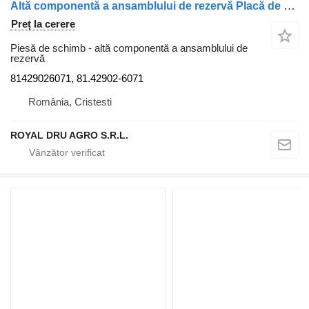
Altă componentă a ansamblului de rezervă Placă de acoperire cadru 81429026071 pentru camion MAN TGX 18.460
Preț la cerere
Piesă de schimb - altă componentă a ansamblului de
rezervă
81429026071, 81.42902-6071
România, Cristesti
ROYAL DRU AGRO S.R.L.