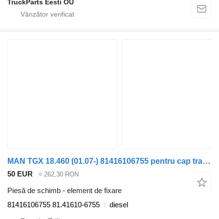
TruckParts Eesti OÜ
MAN TGX 18.460 (01.07-) 81416106755 pentru cap tractor MAN TGL, TGM, TGS, TGX (2005-2021)
50 EUR
≈ 262,30 RON
Piesă de schimb - element de fixare
81416106755 81.41610-6755
diesel