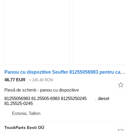
Panou cu dispozitive Seuffer 81255056983 pentru cap tractor MAN TGL, TGM, TGS, TGX 18.460 (2005-2021)
46,77 EUR
≈ 245,40 RON
Piesă de schimb - panou cu dispozitive
81255056983 81.25505-6983 81255250245
diesel
81.25525-0245
Estonia, Tallinn
TruckParts Eesti OÜ