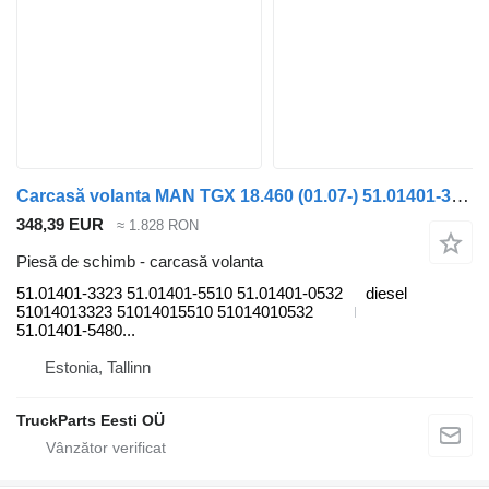
Carcasă volanta MAN TGX 18.460 (01.07-) 51.01401-3323 pentru cap tractor MAN TGL, TGM, TGS, TGX (2005-2021)
348,39 EUR
≈ 1.828 RON
Piesă de schimb - carcasă volanta
51.01401-3323 51.01401-5510 51.01401-0532
diesel
51014013323 51014015510 51014010532
51.01401-5480...
Estonia, Tallinn
TruckParts Eesti OÜ