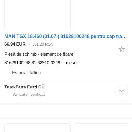
MAN TGX 18.460 (01.07-) 81629100248 pentru cap tractor MAN TGL, TGM, TGS, TGX (2005-2021)
66,94 EUR
≈ 351,20 RON
Piesă de schimb - element de fixare
81629100248 81.62910-0248
diesel
Estonia, Tallinn
TruckParts Eesti OÜ