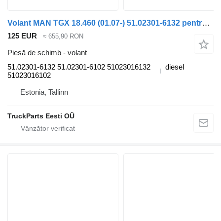
Volant MAN TGX 18.460 (01.07-) 51.02301-6132 pentru cap tractor MAN TGL, TGM, TGS, TGX (2005-2021)
125 EUR
≈ 655,90 RON
Piesă de schimb - volant
51.02301-6132 51.02301-6102 51023016132
diesel
51023016102
Estonia, Tallinn
TruckParts Eesti OÜ