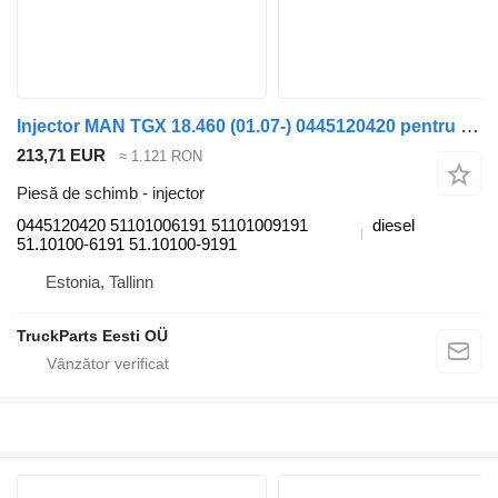
Injector MAN TGX 18.460 (01.07-) 0445120420 pentru cap tractor MAN TGL, TGM, TGS, TGX (2005-2021)
213,71 EUR
≈ 1.121 RON
Piesă de schimb - injector
0445120420 51101006191 51101009191
diesel
51.10100-6191 51.10100-9191
Estonia, Tallinn
TruckParts Eesti OÜ