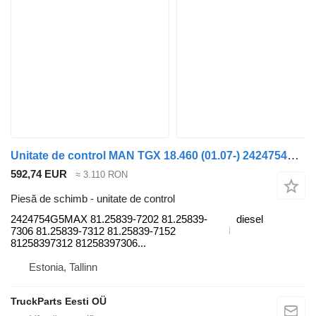
Unitate de control MAN TGX 18.460 (01.07-) 2424754G5MAX pentru cap tractor MAN TGL, TGM, TGS, TGX (2005-2021)
592,74 EUR
≈ 3.110 RON
Piesă de schimb - unitate de control
2424754G5MAX 81.25839-7202 81.25839-
diesel
7306 81.25839-7312 81.25839-7152
81258397312 81258397306...
Estonia, Tallinn
TruckParts Eesti OÜ