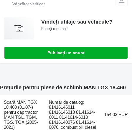
Vindeți utilaje sau vehicule?
Faceți-o cu noi!
Publicați un anunț
Prețurile pentru piese de schimb MAN TGX 18.460
Scară MAN TGX
Număr de catalog:
18.460 (01.07-)
81416146011
pentru cap tractor
81416146013 81.41614-
154,03 EUR
MAN TGL, TGM,
6011 81.41614-6013
TGS, TGX (2005-
81416140076 81.41614-
2021)
0076, combustibil: diesel