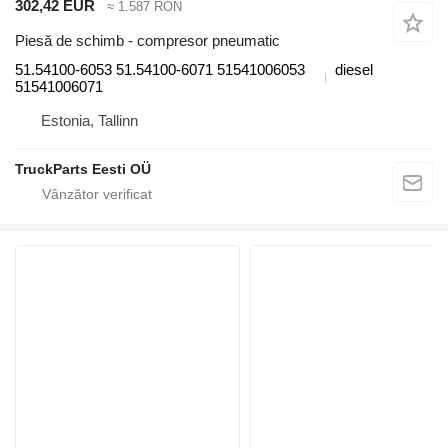
302,42 EUR
≈ 1.587 RON
Piesă de schimb - compresor pneumatic
51.54100-6053 51.54100-6071 51541006053
diesel
51541006071
Estonia, Tallinn
TruckParts Eesti OÜ