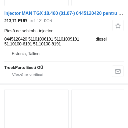
Injector MAN TGX 18.460 (01.07-) 0445120420 pentru cap tractor MAN TGL, TGM, TGS, TGX (2005-2021)
213,71 EUR
≈ 1.121 RON
Piesă de schimb - injector
0445120420 51101006191 51101009191
diesel
51.10100-6191 51.10100-9191
Estonia, Tallinn
TruckParts Eesti OÜ