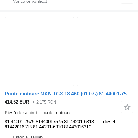
Punte motoare MAN TGX 18.460 (01.07-) 81.44001-7575 pentru cap tractor MAN TGL, TGM, TGS, TGX (2005-2021)
414,52 EUR
≈ 2.175 RON
Piesă de schimb - punte motoare
81.44001-7575 81440017575 81.44201-6313
diesel
81442016313 81.44201-6310 81442016310
Estonia, Tallinn