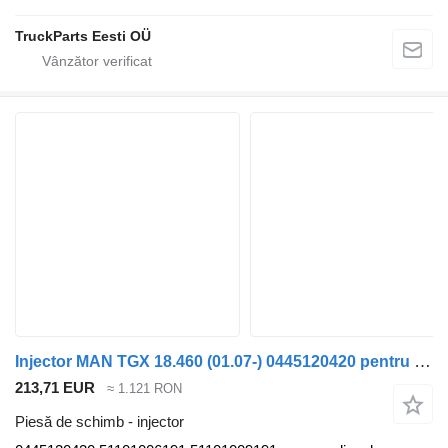
TruckParts Eesti OÜ
Injector MAN TGX 18.460 (01.07-) 0445120420 pentru cap tractor MAN TGL, TGM, TGS, TGX (2005-2021)
213,71 EUR
≈ 1.121 RON
Piesă de schimb - injector