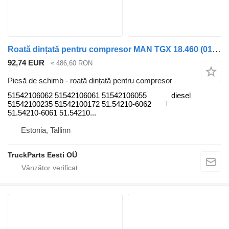
Roată dințată pentru compresor MAN TGX 18.460 (01.07-) 51542106062 pentru cap tractor MAN TGL, TGM, TGS, TGX (2005-2021)
92,74 EUR
≈ 486,60 RON
Piesă de schimb - roată dințată pentru compresor
51542106062 51542106061 51542106055
diesel
51542100235 51542100172 51.54210-6062
51.54210-6061 51.54210...
Estonia, Tallinn
TruckParts Eesti OÜ