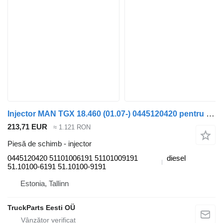
Injector MAN TGX 18.460 (01.07-) 0445120420 pentru cap tractor MAN TGL, TGM, TGS, TGX (2005-2021)
213,71 EUR
≈ 1.121 RON
Piesă de schimb - injector
0445120420 51101006191 51101009191
diesel
51.10100-6191 51.10100-9191
Estonia, Tallinn
TruckParts Eesti OÜ