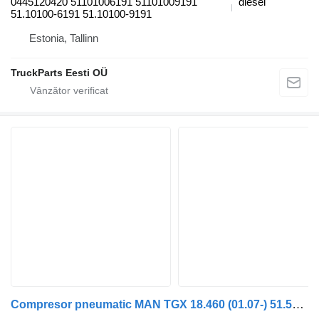
0445120420 51101006191 51101009191
diesel
51.10100-6191 51.10100-9191
Estonia, Tallinn
TruckParts Eesti OÜ
Compresor pneumatic MAN TGX 18.460 (01.07-) 51.54100-6053 pentru cap tractor MAN TGL, TGM, TGS, TGX (2005-2021)