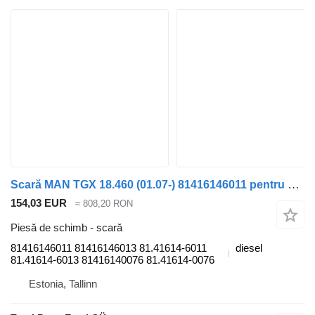
Scară MAN TGX 18.460 (01.07-) 81416146011 pentru cap tractor MAN TGL, TGM, TGS, TGX (2005-2021)
154,03 EUR
≈ 808,20 RON
Piesă de schimb - scară
81416146011 81416146013 81.41614-6011
diesel
81.41614-6013 81416140076 81.41614-0076
Estonia, Tallinn