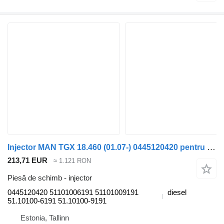
Injector MAN TGX 18.460 (01.07-) 0445120420 pentru cap tractor MAN TGL, TGM, TGS, TGX (2005-2021)
213,71 EUR
≈ 1.121 RON
Piesă de schimb - injector
0445120420 51101006191 51101009191
diesel
51.10100-6191 51.10100-9191
Estonia, Tallinn