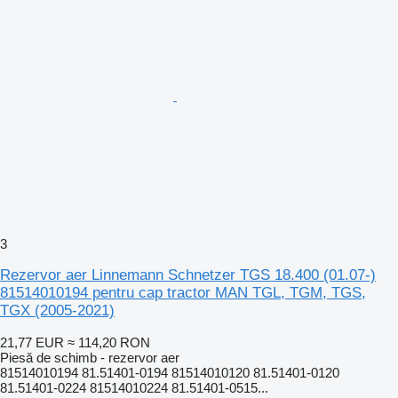
3
Rezervor aer Linnemann Schnetzer TGS 18.400 (01.07-)
81514010194 pentru cap tractor MAN TGL, TGM, TGS,
TGX (2005-2021)
21,77 EUR
≈ 114,20 RON
Piesă de schimb - rezervor aer
81514010194 81.51401-0194 81514010120 81.51401-0120
81.51401-0224 81514010224 81.51401-0515...