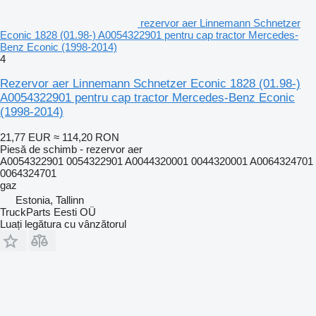
rezervor aer Linnemann Schnetzer
Econic 1828 (01.98-) A0054322901 pentru cap tractor Mercedes-
Benz Econic (1998-2014)
4
Rezervor aer Linnemann Schnetzer Econic 1828 (01.98-)
A0054322901 pentru cap tractor Mercedes-Benz Econic
(1998-2014)
21,77 EUR
≈ 114,20 RON
Piesă de schimb - rezervor aer
A0054322901 0054322901 A0044320001 0044320001 A0064324701
0064324701
gaz
Estonia, Tallinn
TruckParts Eesti OÜ
Luați legătura cu vânzătorul