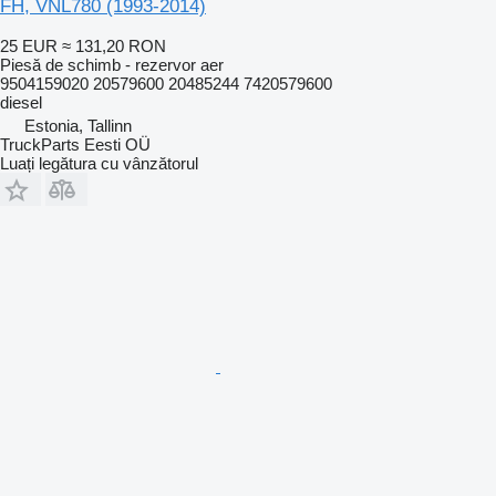
FH, VNL780 (1993-2014)
25 EUR
≈ 131,20 RON
Piesă de schimb - rezervor aer
9504159020 20579600 20485244 7420579600
diesel
Estonia, Tallinn
TruckParts Eesti OÜ
Luați legătura cu vânzătorul