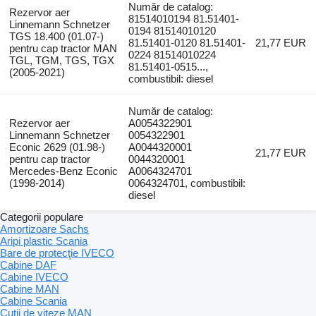
Număr de catalog:
Rezervor aer
81514010194 81.51401-
Linnemann Schnetzer
0194 81514010120
TGS 18.400 (01.07-)
81.51401-0120 81.51401-
21,77 EUR
pentru cap tractor MAN
0224 81514010224
TGL, TGM, TGS, TGX
81.51401-0515...,
(2005-2021)
combustibil: diesel
Număr de catalog:
Rezervor aer
A0054322901
Linnemann Schnetzer
0054322901
Econic 2629 (01.98-)
A0044320001
21,77 EUR
pentru cap tractor
0044320001
Mercedes-Benz Econic
A0064324701
(1998-2014)
0064324701, combustibil:
diesel
Categorii populare
Amortizoare Sachs
Aripi plastic Scania
Bare de protecţie IVECO
Cabine DAF
Cabine IVECO
Cabine MAN
Cabine Scania
Cutii de viteze MAN