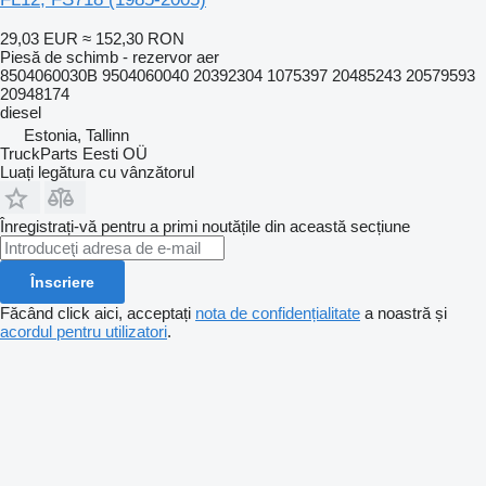
29,03 EUR
≈ 152,30 RON
Piesă de schimb - rezervor aer
8504060030B 9504060040 20392304 1075397 20485243 20579593
20948174
diesel
Estonia, Tallinn
TruckParts Eesti OÜ
Luați legătura cu vânzătorul
Înregistrați-vă pentru a primi noutățile din această secțiune
Înscriere
Făcând click aici, acceptați
nota de confidențialitate
a noastră și
acordul pentru utilizatori
.