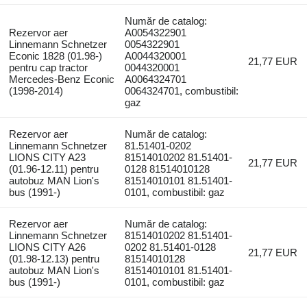
Număr de catalog:
Rezervor aer
A0054322901
Linnemann Schnetzer
0054322901
Econic 1828 (01.98-)
A0044320001
21,77 EUR
pentru cap tractor
0044320001
Mercedes-Benz Econic
A0064324701
(1998-2014)
0064324701, combustibil:
gaz
Rezervor aer
Număr de catalog:
Linnemann Schnetzer
81.51401-0202
LIONS CITY A23
81514010202 81.51401-
21,77 EUR
(01.96-12.11) pentru
0128 81514010128
autobuz MAN Lion's
81514010101 81.51401-
bus (1991-)
0101, combustibil: gaz
Rezervor aer
Număr de catalog:
Linnemann Schnetzer
81514010202 81.51401-
LIONS CITY A26
0202 81.51401-0128
21,77 EUR
(01.98-12.13) pentru
81514010128
autobuz MAN Lion's
81514010101 81.51401-
bus (1991-)
0101, combustibil: gaz