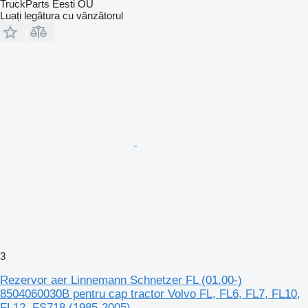
TruckParts Eesti OÜ
Luați legătura cu vânzătorul
3
Rezervor aer Linnemann Schnetzer FL (01.00-)
8504060030B pentru cap tractor Volvo FL, FL6, FL7, FL10,
FL12, FS718 (1985-2005)