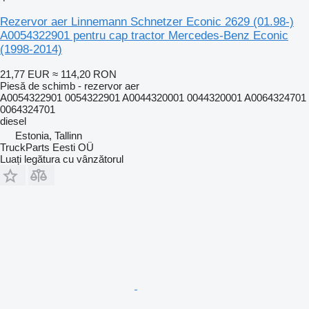
Rezervor aer Linnemann Schnetzer Econic 2629 (01.98-)
A0054322901 pentru cap tractor Mercedes-Benz Econic
(1998-2014)
21,77 EUR
≈ 114,20 RON
Piesă de schimb - rezervor aer
A0054322901 0054322901 A0044320001 0044320001 A0064324701
0064324701
diesel
Estonia, Tallinn
TruckParts Eesti OÜ
Luați legătura cu vânzătorul