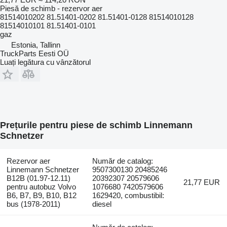
Piesă de schimb - rezervor aer
81514010202 81.51401-0202 81.51401-0128 81514010128
81514010101 81.51401-0101
gaz
Estonia, Tallinn
TruckParts Eesti OÜ
Luați legătura cu vânzătorul
Prețurile pentru piese de schimb Linnemann
Schnetzer
Rezervor aer
Număr de catalog:
Linnemann Schnetzer
9507300130 20485246
B12B (01.97-12.11)
20392307 20579606
21,77 EUR
pentru autobuz Volvo
1076680 7420579606
B6, B7, B9, B10, B12
1629420, combustibil:
bus (1978-2011)
diesel