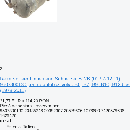
3
Rezervor aer Linnemann Schnetzer B12B (01.97-12.11)
9507300130 pentru autobuz Volvo B6, B7, B9, B10, B12 bus
(1978-2011)
21,77 EUR
≈ 114,20 RON
Piesă de schimb - rezervor aer
9507300130 20485246 20392307 20579606 1076680 7420579606
1629420
diesel
Estonia, Tallinn