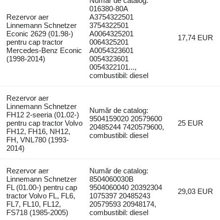
Număr de catalog:
016380-80A
Rezervor aer
A3754322501
Linnemann Schnetzer
3754322501
Econic 2629 (01.98-)
A0064325201
17,74 EUR
pentru cap tractor
0064325201
Mercedes-Benz Econic
A0054323601
(1998-2014)
0054323601
0054322101...,
combustibil: diesel
Rezervor aer
Linnemann Schnetzer
Număr de catalog:
FH12 2-seeria (01.02-)
9504159020 20579600
pentru cap tractor Volvo
25 EUR
20485244 7420579600,
FH12, FH16, NH12,
combustibil: diesel
FH, VNL780 (1993-
2014)
Rezervor aer
Număr de catalog:
Linnemann Schnetzer
8504060030B
FL (01.00-) pentru cap
9504060040 20392304
29,03 EUR
tractor Volvo FL, FL6,
1075397 20485243
FL7, FL10, FL12,
20579593 20948174,
FS718 (1985-2005)
combustibil: diesel