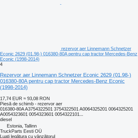
rezervor aer Linnemann Schnetzer
Econic 2629 (01.98-) 016380-80A pentru cap tractor Mercedes-Benz
Econic (1998-2014)
4
Rezervor aer Linnemann Schnetzer Econic 2629 (01.98-)
016380-80A pentru cap tractor Mercedes-Benz Econic
(1998-2014)
17,74 EUR
≈ 93,08 RON
Piesă de schimb - rezervor aer
016380-80A A3754322501 3754322501 A0064325201 0064325201
A0054323601 0054323601 0054322101...
diesel
Estonia, Tallinn
TruckParts Eesti OÜ
Luați legătura cu vânzătorul