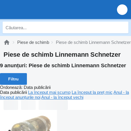
Piese de schimb
Piese de schimb Linnemann Schnetzer
Piese de schimb Linnemann Schnetzer
9 anunțuri:
Piese de schimb Linnemann Schnetzer
Filtru
Ordonează
:
Data publicării
Data publicării
La început mai scump
La început la preț mic
Anul - la
început anunțurile noi
Anul - la început vechi