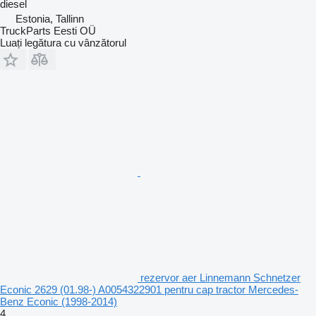
diesel
Estonia, Tallinn
TruckParts Eesti OÜ
Luați legătura cu vânzătorul
rezervor aer Linnemann Schnetzer
Econic 2629 (01.98-) A0054322901 pentru cap tractor Mercedes-
Benz Econic (1998-2014)
4