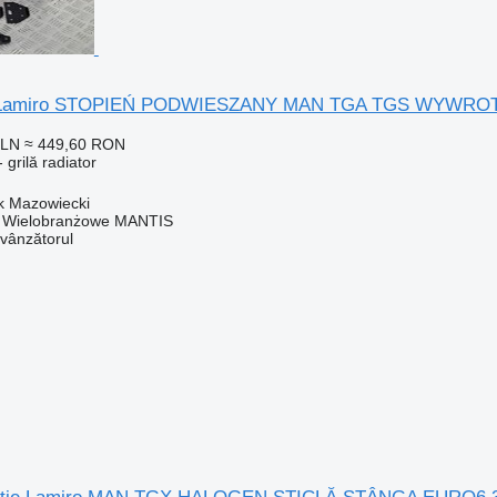
or Lamiro STOPIEŃ PODWIESZANY MAN TGA TGS WYWROTKA
PLN
≈ 449,60 RON
 grilă radiator
k Mazowiecki
o Wielobranżowe MANTIS
 vânzătorul