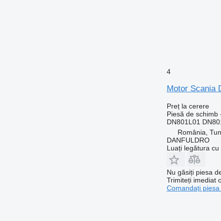
4
Motor Scania 
Preț la cerere
Piesă de schimb 
DN801L01 DN80
România, Tun
DANFULDRO
Luați legătura cu
Nu găsiți piesa 
Trimiteți imediat 
Comandați piesa