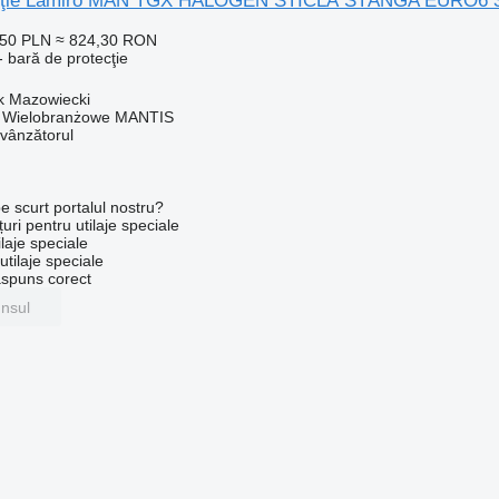
ecţie Lamiro MAN TGX HALOGEN STICLĂ STÂNGA EURO6 350
,50 PLN
≈ 824,30 RON
 bară de protecţie
k Mazowiecki
o Wielobranżowe MANTIS
 vânzătorul
e scurt portalul nostru?
uri pentru utilaje speciale
laje speciale
tilaje speciale
ăspuns corect
unsul