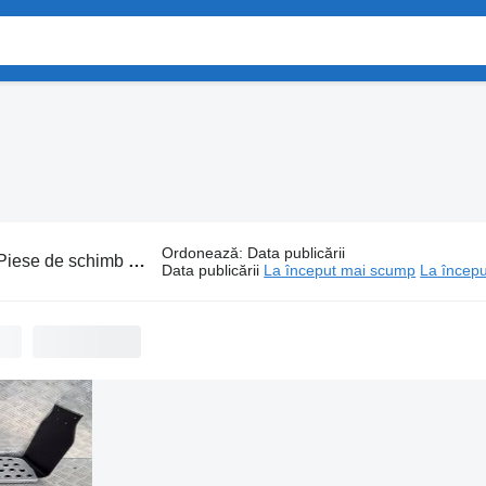
Ordonează
:
Data publicării
Piese de schimb Lamiro
Data publicării
La început mai scump
La începu