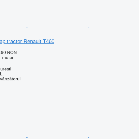
ap tractor Renault T460
.490 RON
- motor
urești
L.
 vânzătorul