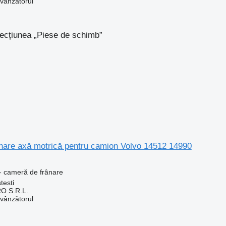
 vânzătorul
secțiunea „Piese de schimb”
nare axă motrică pentru camion Volvo 14512 14990
- cameră de frânare
testi
O S.R.L.
 vânzătorul