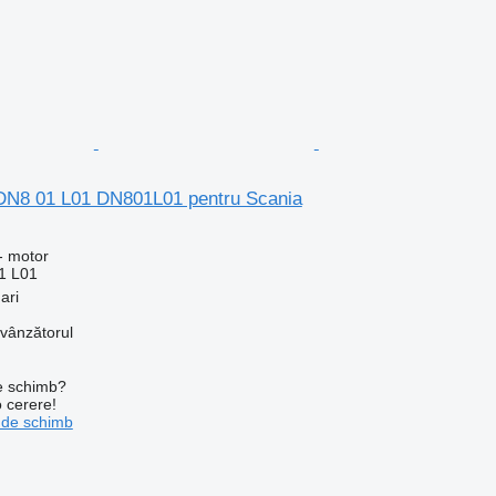
DN8 01 L01 DN801L01 pentru Scania
- motor
1 L01
ari
 vânzătorul
de schimb?
o cerere!
 de schimb