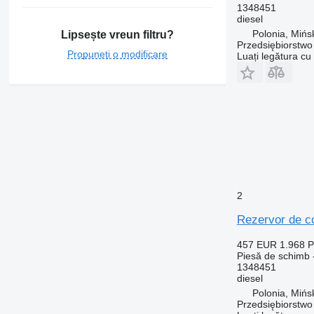
1348451
diesel
Polonia, Mińs
Lipsește vreun filtru?
Przedsiębiorstw
Propuneți o modificare
Luați legătura cu
2
Rezervor de c
457 EUR
1.968 
Piesă de schimb -
1348451
diesel
Polonia, Mińs
Przedsiębiorstw