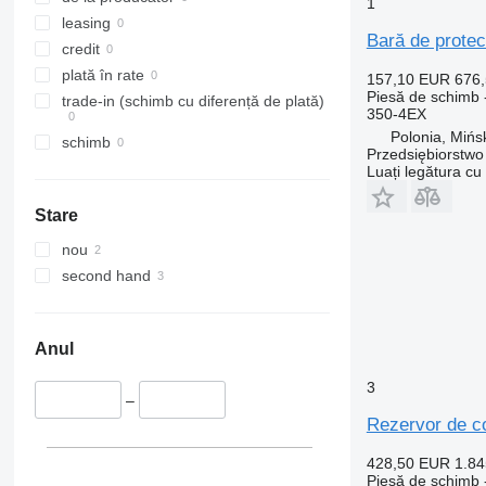
1
PC
S-Class
Master
L-series
leasing
Bară de prote
SK
Maxity
N-series
credit
Sprinter
Megane
S-series
plată în rate
157,10 EUR
676
Piesă de schimb -
Tourino
Messenger
SD
trade-in (schimb cu diferență de plată)
350-4EX
Tourismo
Midliner
Terberg
Polonia, Mińs
schimb
Travego
Midlum
V40
Przedsiębiorstw
Luați legătura cu
Unimog
Premium
V60
V-Class
Sandero
V90
Stare
Vario
Scenic
VM
nou
Viano
T-series
VNL
second hand
Vito
TRM
XC
Trafic
Twingo
Anul
Zoe
3
–
Rezervor de c
428,50 EUR
1.8
Piesă de schimb -