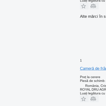
Luați legătura cu
Alte mărci în 
1
Cameră de frâ
Preț la cerere
Piesă de schimb 
România, Cris
ROYAL DRU AGR
Luați legătura cu