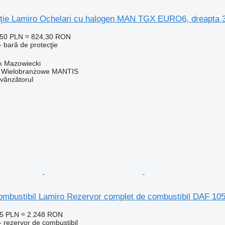
cţie Lamiro Ochelari cu halogen MAN TGX EURO6, dreapta 3
,50 PLN
≈ 824,30 RON
 bară de protecţie
k Mazowiecki
o Wielobranżowe MANTIS
 vânzătorul
ombustibil Lamiro Rezervor complet de combustibil DAF 105
45 PLN
≈ 2.248 RON
 rezervor de combustibil