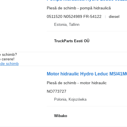
Piesă de schimb - pompă hidraulică
0511520 N0524989 FR-54122
diesel
Estonia, Tallinn
TruckParts Eesti OÜ
de schimb?
o cerere!
 de schimb
Motor hidraulic Hydro Leduc MSI41
Piesă de schimb - motor hidraulic
NO773727
Polonia, Kojszówka
Wibako