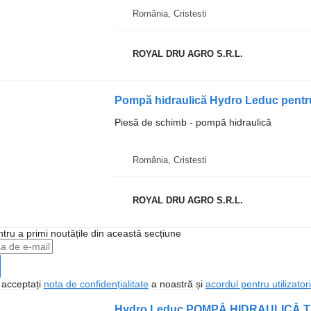
România, Cristesti
ROYAL DRU AGRO S.R.L.
Pompă hidraulică Hydro Leduc pent
Piesă de schimb - pompă hidraulică
România, Cristesti
ROYAL DRU AGRO S.R.L.
ntru a primi noutățile din această secțiune
, acceptați
nota de confidențialitate
a noastră și
acordul pentru utilizatori
Hydro Leduc POMPĂ HIDRAULICĂ TXV