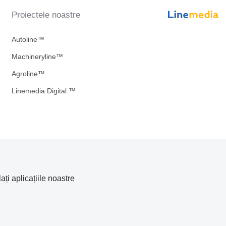
Proiectele noastre
Autoline™
Machineryline™
Agroline™
Linemedia Digital ™
lați aplicațiile noastre