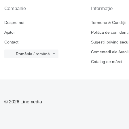
Companie
Informaţie
Despre noi
Termene & Condiții
Ajutor
Politica de confidenți
Contact
Sugestii privind secu
Comentarii ale Autol
România / română
Catalog de mărcі
© 2026 Linemedia