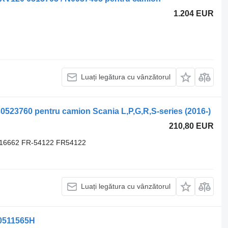
1.204 EUR
Luați legătura cu vânzătorul
523760 pentru camion Scania L,P,G,R,S-series (2016-)
210,80 EUR
716662 FR-54122 FR54122
Luați legătura cu vânzătorul
00511565H