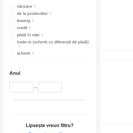
PC
Transit
S-Class
Master
L-series
vânzare
SK
Maxity
N-series
de la producător
Sprinter
Megane
S-series
leasing
Tourino
Messenger
SD
credit
Tourismo
Midliner
Terberg
plată în rate
Travego
Midlum
V40
trade-in (schimb cu diferență de plată)
Unimog
Premium
V60
schimb
V-Class
Sandero
V90
Vario
Scenic
VM
Viano
T-series
VNL
Anul
Vito
TRM
XC
Trafic
–
Twingo
Zoe
Lipsește vreun filtru?