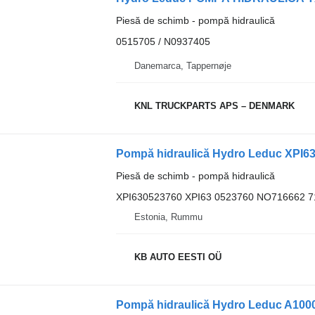
Piesă de schimb - pompă hidraulică
0515705 / N0937405
Danemarca, Tappernøje
KNL TRUCKPARTS APS – DENMARK
Pompă hidraulică Hydro Leduc XPI630
Piesă de schimb - pompă hidraulică
XPI630523760 XPI63 0523760 NO716662 
Estonia, Rummu
KB AUTO EESTI OÜ
Pompă hidraulică Hydro Leduc A10