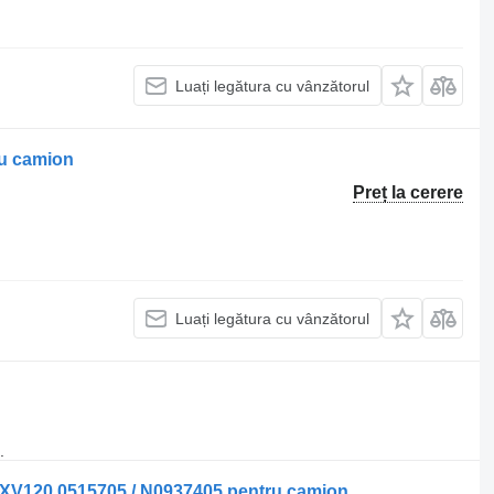
Luați legătura cu vânzătorul
ru camion
Preț la cerere
Luați legătura cu vânzătorul
.
120 0515705 / N0937405 pentru camion