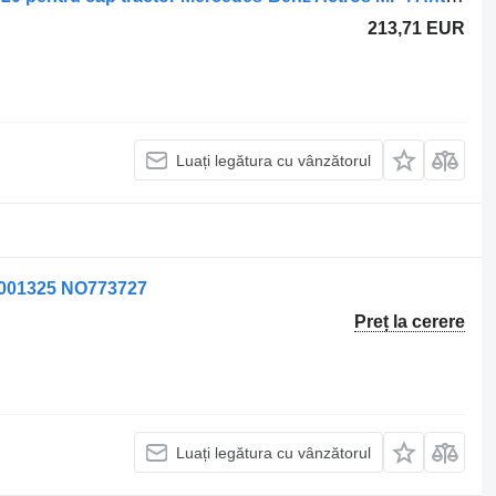
213,71 EUR
Luați legătura cu vânzătorul
M001325 NO773727
Preț la cerere
Luați legătura cu vânzătorul