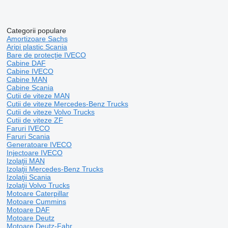
Categorii populare
Amortizoare Sachs
Aripi plastic Scania
Bare de protecţie IVECO
Cabine DAF
Cabine IVECO
Cabine MAN
Cabine Scania
Cutii de viteze MAN
Cutii de viteze Mercedes-Benz Trucks
Cutii de viteze Volvo Trucks
Cutii de viteze ZF
Faruri IVECO
Faruri Scania
Generatoare IVECO
Injectoare IVECO
Izolaţii MAN
Izolaţii Mercedes-Benz Trucks
Izolaţii Scania
Izolaţii Volvo Trucks
Motoare Caterpillar
Motoare Cummins
Motoare DAF
Motoare Deutz
Motoare Deutz-Fahr