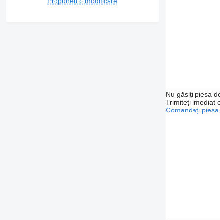
Propuneți o modificare
Nu găsiți piesa 
Trimiteți imediat 
Comandați piesa