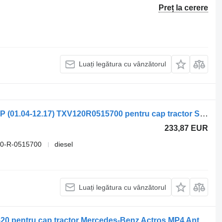
Preț la cerere
Luați legătura cu vânzătorul
Pompă hidraulică Hydro Leduc Seria P (01.04-12.17) TXV120R0515700 pentru cap tractor Scania P,G,R,T-series (2004-2017)
233,87 EUR
0-R-0515700
diesel
Luați legătura cu vânzătorul
Pompă hidraulică Hydro Leduc 0511520 pentru cap tractor Mercedes-Benz Actros MP4 Antos Arocs (2012-)