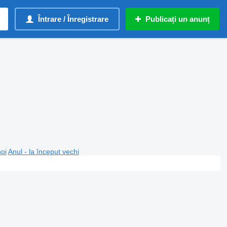
Întrare / Înregistrare
Publicați un anunț
noi
Anul - la început vechi