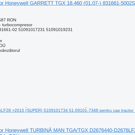
r Honeywell GARRETT TGX 18.460 (01.07-) 831661-5002S 
.587 RON
- turbocompresor
31661-02 51091017231 51091019231
nn
 OÜ
 vânzătorul
LF28 >2015 (SUPER) 5109101734 51.09101-7348 pentru cap tracto
or Honeywell TURBINĂ MAN TGA/TGX D2676440-D2676LF28