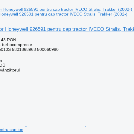
oneywell 926591 pentru cap tractor IVECO Stralis, Trakker (2002-)
 Honeywell 926591 pentru cap tractor IVECO Stralis, Trak
.143 RON
- turbocompresor
5010S 5801868968 500060980
nn
 OÜ
 vânzătorul
pentru camion