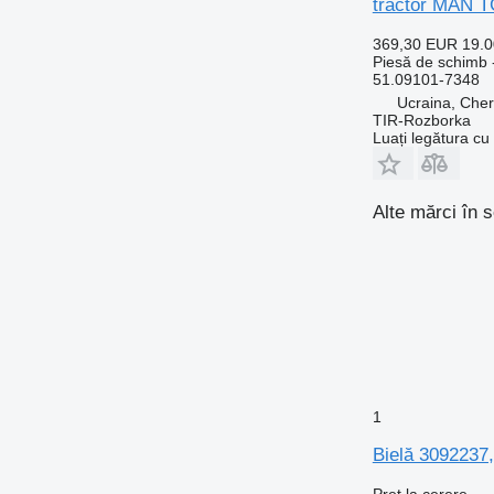
tractor MAN 
369,30 EUR
19.
Piesă de schimb 
51.09101-7348
Ucraina, Cher
TIR-Rozborka
Luați legătura cu
Alte mărci în 
1
Bielă 3092237
Preț la cerere