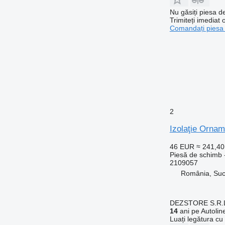
Nu găsiți piesa 
Trimiteți imediat 
Comandați piesa
2
Izolaţie Ornam
46 EUR
≈ 241,4
Piesă de schimb -
2109057
România, Su
DEZSTORE S.R.
14
ani pe Autolin
Luați legătura cu