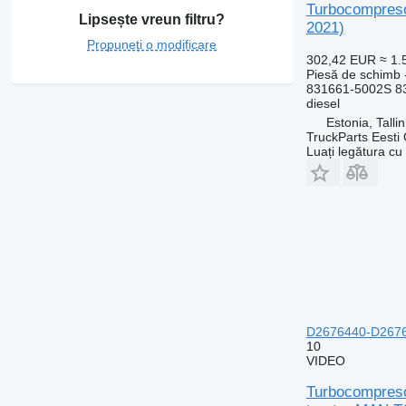
Turbocompreso
Lipsește vreun filtru?
2021)
Propuneți o modificare
302,42 EUR
≈ 1
Piesă de schimb 
831661-5002S 8
diesel
Estonia, Talli
TruckParts Eesti
Luați legătura cu
D2676440-D2676
10
VIDEO
Turbocompres