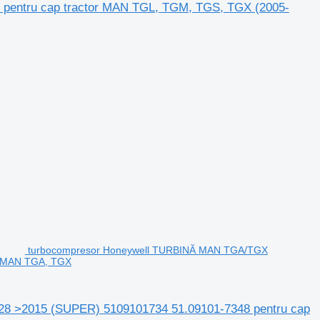
pentru cap tractor MAN TGL, TGM, TGS, TGX (2005-
turbocompresor Honeywell TURBINĂ MAN TGA/TGX
r MAN TGA, TGX
 >2015 (SUPER) 5109101734 51.09101-7348 pentru cap