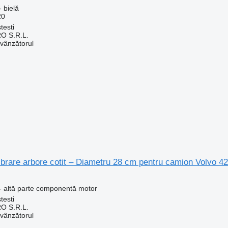
 bielă
20
testi
O S.R.L.
 vânzătorul
ibrare arbore cotit – Diametru 28 cm pentru camion Volvo 4
- altă parte componentă motor
testi
O S.R.L.
 vânzătorul