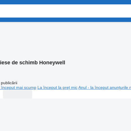
iese de schimb Honeywell
publicării
 început mai scump
La început la preț mic
Anul - la început anunțurile 