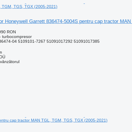
, TGM, TGS, TGX (2005-2021)
r Honeywell Garrett 836474-5004S pentru cap tractor MA
.090 RON
- turbocompresor
36474-04 5109101-7267 51091017292 51091017385
nn
 OÜ
 vânzătorul
ntru cap tractor MAN TGL, TGM, TGS, TGX (2005-2021)