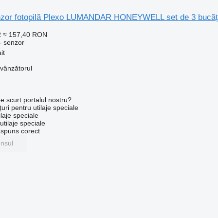
zor fotopilă Plexo LUMANDAR HONEYWELL set de 3 bucăți
R
≈ 157,40 RON
- senzor
it
 vânzătorul
e scurt portalul nostru?
uri pentru utilaje speciale
laje speciale
tilaje speciale
ăspuns corect
unsul