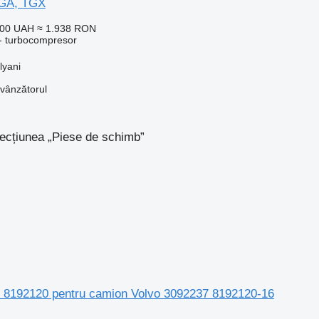
TGA, TGX
000 UAH
≈ 1.938 RON
- turbocompresor
lyani
 vânzătorul
secțiunea „Piese de schimb”
, 8192120 pentru camion Volvo 3092237 8192120-16