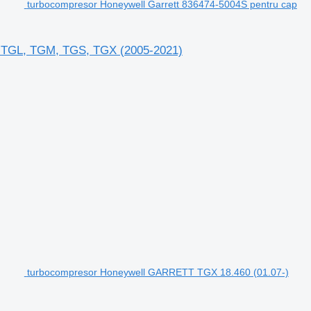
turbocompresor Honeywell Garrett 836474-5004S pentru cap
N TGL, TGM, TGS, TGX (2005-2021)
turbocompresor Honeywell GARRETT TGX 18.460 (01.07-)