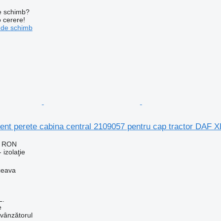
de schimb?
o cerere!
 de schimb
ent perete cabina central 2109057 pentru cap tractor DAF X
0 RON
 izolaţie
ceava
L.
e
 vânzătorul