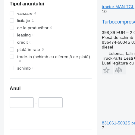
Tipul anunțului
M-series
Tourneo
R-Class
Mascott
G-series
tractor MAN TGL
10
PC
Transit
S-Class
Master
L-series
vânzare
SK
Maxity
N-series
licitaţie
Turbocompreso
Sprinter
Megane
S-series
de la producător
398,39 EUR
≈ 2
Tourino
Messenger
SD
leasing
Piesă de schimb 
Tourismo
Midliner
Terberg
836474-5004S 8
credit
diesel
Travego
Midlum
V40
plată în rate
Estonia, Talli
Unimog
Premium
V60
trade-in (schimb cu diferență de plată)
TruckParts Eesti
Luați legătura cu
V-Class
Sandero
V90
schimb
Vario
Scenic
VM
Viano
T-series
VNL
Vito
TRM
XC
Anul
Trafic
Twingo
–
Zoe
831661-5002S pe
7