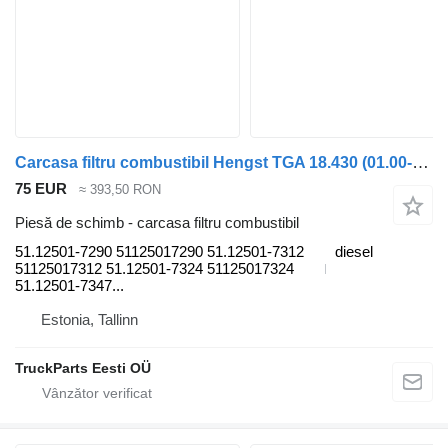
Carcasa filtru combustibil Hengst TGA 18.430 (01.00-) 51.12501-7290 pentru cap tractor MAN 4-series, TGA (1993-2009)
75 EUR
≈ 393,50 RON
Piesă de schimb - carcasa filtru combustibil
51.12501-7290 51125017290 51.12501-7312
diesel
51125017312 51.12501-7324 51125017324
51.12501-7347...
Estonia, Tallinn
TruckParts Eesti OÜ