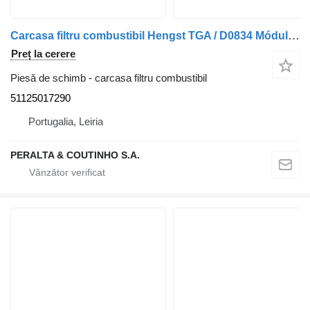
Carcasa filtru combustibil Hengst TGA / D0834 Módulo do Filtro de Combustível D0836 51125017290 pentru camion MAN
Preț la cerere
Piesă de schimb - carcasa filtru combustibil
51125017290
Portugalia, Leiria
PERALTA & COUTINHO S.A.