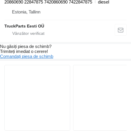
20860690 22847875 7420860690 7422847875
diesel
Estonia, Tallinn
TruckParts Eesti OÜ
Nu găsiți piesa de schimb?
Trimiteți imediat o cerere!
Comandați piesa de schimb