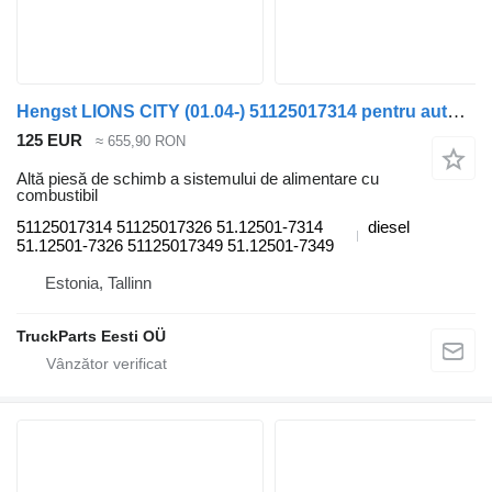
Hengst LIONS CITY (01.04-) 51125017314 pentru autobuz MAN
125 EUR
≈ 655,90 RON
Altă piesă de schimb a sistemului de alimentare cu
combustibil
51125017314 51125017326 51.12501-7314
diesel
51.12501-7326 51125017349 51.12501-7349
Estonia, Tallinn
TruckParts Eesti OÜ