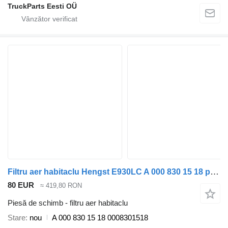
TruckParts Eesti OÜ
Filtru aer habitaclu Hengst E930LC A 000 830 15 18 pentru cap tractor Mercedes-Benz Actros MP1 MP2 MP3
80 EUR
≈ 419,80 RON
Piesă de schimb - filtru aer habitaclu
Stare
nou
A 000 830 15 18 0008301518