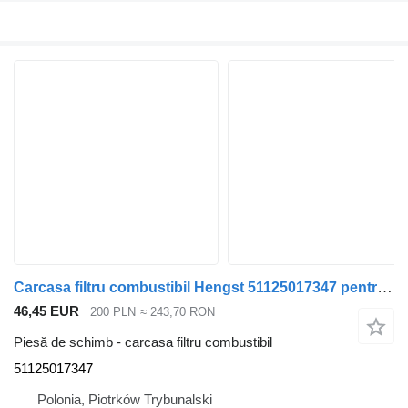
Carcasa filtru combustibil Hengst 51125017347 pentru camion MAN TGX TGS
46,45 EUR
200 PLN
≈ 243,70 RON
Piesă de schimb - carcasa filtru combustibil
51125017347
Polonia, Piotrków Trybunalski