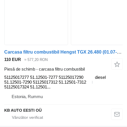
Carcasa filtru combustibil Hengst TGX 26.480 (01.07-) 51125017277 pentru camion MAN TGL, TGM, TGS, TGX (2005-2021)
110 EUR
≈ 577,20 RON
Piesă de schimb - carcasa filtru combustibil
51125017277 51.12501-7277 51125017290
diesel
51.12501-7290 51125017312 51.12501-7312
51125017324 51.12501...
Estonia, Rummu
KB AUTO EESTI OÜ