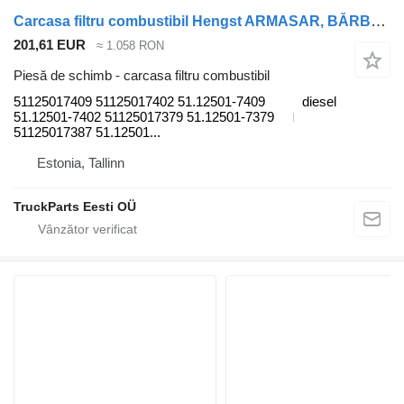
Carcasa filtru combustibil Hengst ARMASAR, BĂRBAT 51125017409 pentru camion MAN TGS,TGX NTG (2020-)
201,61 EUR
≈ 1.058 RON
Piesă de schimb - carcasa filtru combustibil
51125017409 51125017402 51.12501-7409
diesel
51.12501-7402 51125017379 51.12501-7379
51125017387 51.12501...
Estonia, Tallinn
TruckParts Eesti OÜ