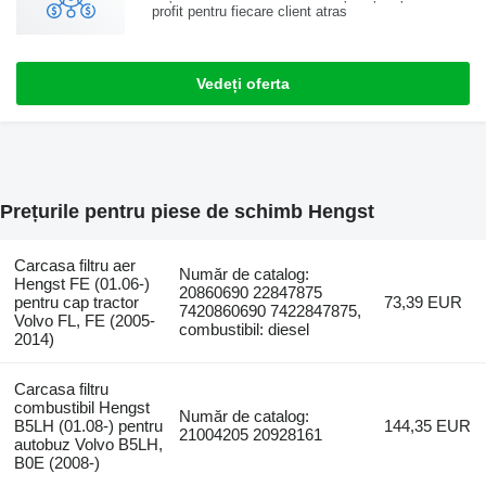
profit pentru fiecare client atras
Vedeți oferta
Prețurile pentru piese de schimb Hengst
Carcasa filtru aer
Număr de catalog:
Hengst FE (01.06-)
20860690 22847875
pentru cap tractor
73,39 EUR
7420860690 7422847875,
Volvo FL, FE (2005-
combustibil: diesel
2014)
Carcasa filtru
combustibil Hengst
Număr de catalog:
B5LH (01.08-) pentru
144,35 EUR
21004205 20928161
autobuz Volvo B5LH,
B0E (2008-)