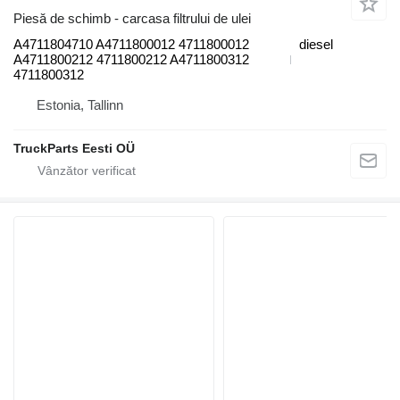
Piesă de schimb - carcasa filtrului de ulei
A4711804710 A4711800012 4711800012
diesel
A4711800212 4711800212 A4711800312
4711800312
Estonia, Tallinn
TruckParts Eesti OÜ