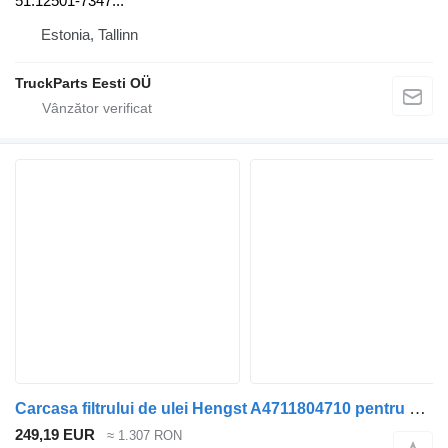
51.12501-7347...
Estonia, Tallinn
TruckParts Eesti OÜ
Carcasa filtrului de ulei Hengst A4711804710 pentru cap tractor Mercedes-Benz Actros MP4 Antos Arocs (2012-)
249,19 EUR
≈ 1.307 RON