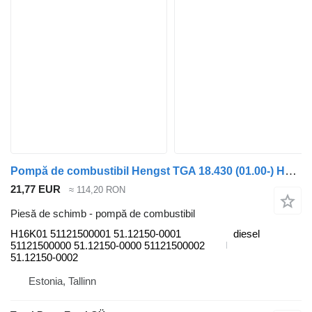
Pompă de combustibil Hengst TGA 18.430 (01.00-) H16K01 pentru cap tractor MAN 4-series, TGA (1993-2009)
21,77 EUR
≈ 114,20 RON
Piesă de schimb - pompă de combustibil
H16K01 51121500001 51.12150-0001
diesel
51121500000 51.12150-0000 51121500002
51.12150-0002
Estonia, Tallinn