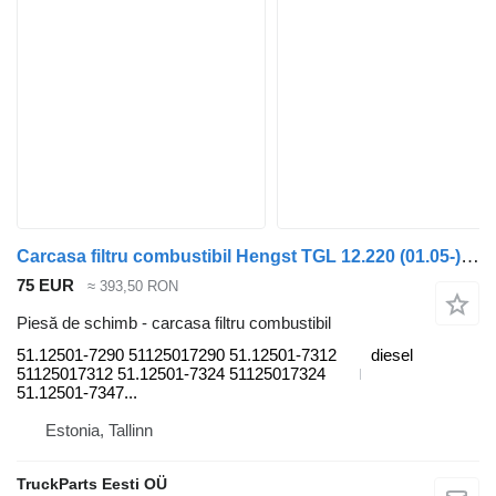
Carcasa filtru combustibil Hengst TGL 12.220 (01.05-) 51.12501-7290 pentru cap tractor MAN TGL, TGM, TGS, TGX (2005-2021)
75 EUR
≈ 393,50 RON
Piesă de schimb - carcasa filtru combustibil
51.12501-7290 51125017290 51.12501-7312
diesel
51125017312 51.12501-7324 51125017324
51.12501-7347...
Estonia, Tallinn
TruckParts Eesti OÜ