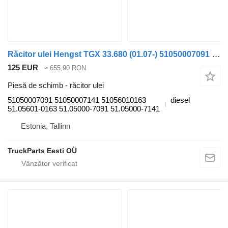
Răcitor ulei Hengst TGX 33.680 (01.07-) 51050007091 pentru cap tractor MAN TGL, TGM, TGS, TGX (2005-2021)
125 EUR
≈ 655,90 RON
Piesă de schimb - răcitor ulei
51050007091 51050007141 51056010163
diesel
51.05601-0163 51.05000-7091 51.05000-7141
Estonia, Tallinn
TruckParts Eesti OÜ