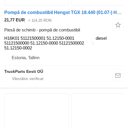
Pompă de combustibil Hengst TGX 18.440 (01.07-) H16K01 pentru camion MAN TGL, TGM, TGS, TGX (2005-2021)
21,77 EUR
≈ 114,20 RON
Piesă de schimb - pompă de combustibil
H16K01 51121500001 51.12150-0001
diesel
51121500000 51.12150-0000 51121500002
51.12150-0002
Estonia, Tallinn
TruckParts Eesti OÜ