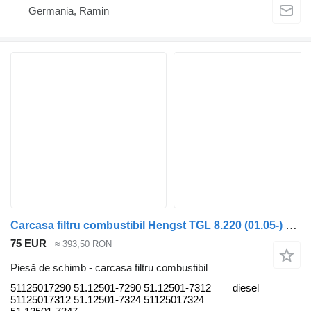
Germania, Ramin
Carcasa filtru combustibil Hengst TGL 8.220 (01.05-) 51125017290 pentru camion MAN TGL, TGM, TGS, TGX (2005-2021)
75 EUR
≈ 393,50 RON
Piesă de schimb - carcasa filtru combustibil
51125017290 51.12501-7290 51.12501-7312
diesel
51125017312 51.12501-7324 51125017324