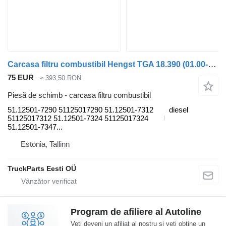
Carcasa filtru combustibil Hengst TGA 18.390 (01.00-) 51.12501-7290 pentru cap tractor MAN 4-series, TGA (1993-2009)
75 EUR
≈ 393,50 RON
Piesă de schimb - carcasa filtru combustibil
51.12501-7290 51125017290 51.12501-7312
diesel
51125017312 51.12501-7324 51125017324
51.12501-7347...
Estonia, Tallinn
TruckParts Eesti OÜ
Program de afiliere al Autoline
Veți deveni un afiliat al nostru și veți obține un