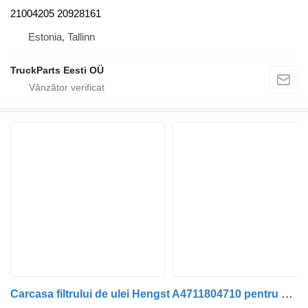
21004205 20928161
Estonia, Tallinn
TruckParts Eesti OÜ
Carcasa filtrului de ulei Hengst A4711804710 pentru cap tractor Mercedes-Benz Actros MP4 Antos Arocs (2012-)