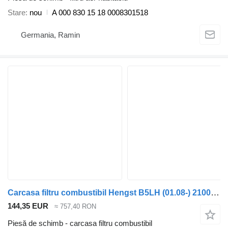
Stare
nou
A 000 830 15 18 0008301518
Germania, Ramin
Carcasa filtru combustibil Hengst B5LH (01.08-) 21004205 pentru autobuz Volvo B5LH, B0E (2008-)
144,35 EUR
≈ 757,40 RON
Piesă de schimb - carcasa filtru combustibil