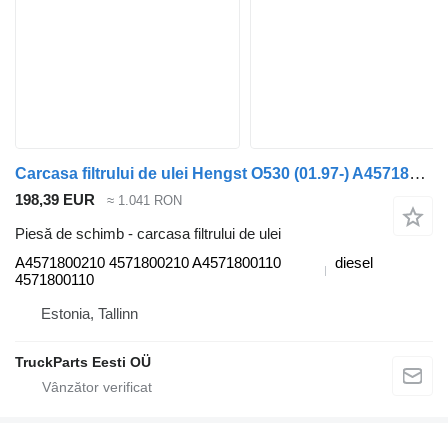
Carcasa filtrului de ulei Hengst O530 (01.97-) A4571800210 pentru autobuz Mercedes-Benz Bus II (1996-)
198,39 EUR
≈ 1.041 RON
Piesă de schimb - carcasa filtrului de ulei
A4571800210 4571800210 A4571800110
diesel
4571800110
Estonia, Tallinn
TruckParts Eesti OÜ