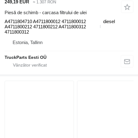
249,19 EUR
≈ 1.307 RON
Piesă de schimb - carcasa filtrului de ulei
A4711804710 A4711800012 4711800012
diesel
A4711800212 4711800212 A4711800312
4711800312
Estonia, Tallinn
TruckParts Eesti OÜ