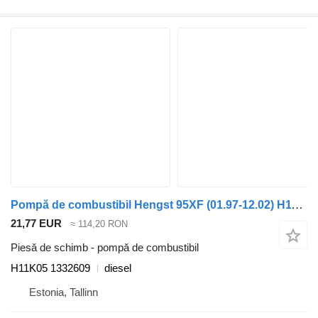
Pompă de combustibil Hengst 95XF (01.97-12.02) H11K05 pentru cap tractor DAF 65CF, 75CF, 85CF, 95XF (1997-2002)
21,77 EUR
≈ 114,20 RON
Piesă de schimb - pompă de combustibil
H11K05 1332609
diesel
Estonia, Tallinn