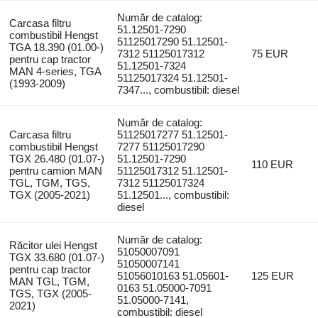
Număr de catalog:
Carcasa filtru
51.12501-7290
combustibil Hengst
51125017290 51.12501-
TGA 18.390 (01.00-)
7312 51125017312
75 EUR
pentru cap tractor
51.12501-7324
MAN 4-series, TGA
51125017324 51.12501-
(1993-2009)
7347..., combustibil: diesel
Număr de catalog:
Carcasa filtru
51125017277 51.12501-
combustibil Hengst
7277 51125017290
TGX 26.480 (01.07-)
51.12501-7290
110 EUR
pentru camion MAN
51125017312 51.12501-
TGL, TGM, TGS,
7312 51125017324
TGX (2005-2021)
51.12501..., combustibil:
diesel
Număr de catalog:
Răcitor ulei Hengst
51050007091
TGX 33.680 (01.07-)
51050007141
pentru cap tractor
51056010163 51.05601-
125 EUR
MAN TGL, TGM,
0163 51.05000-7091
TGS, TGX (2005-
51.05000-7141,
2021)
combustibil: diesel