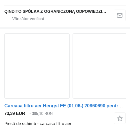
QINDITO SPÓŁKA Z OGRANICZONĄ ODPOWIEDZIALNOŚCIĄ
Carcasa filtru aer Hengst FE (01.06-) 20860690 pentru cap tractor Volvo FL, FE (2005-2014)
73,39 EUR
≈ 385,10 RON
Piesă de schimb - carcasa filtru aer