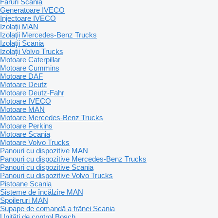
Faruri Scania
Generatoare IVECO
Injectoare IVECO
Izolaţii MAN
Izolaţii Mercedes-Benz Trucks
Izolaţii Scania
Izolaţii Volvo Trucks
Motoare Caterpillar
Motoare Cummins
Motoare DAF
Motoare Deutz
Motoare Deutz-Fahr
Motoare IVECO
Motoare MAN
Motoare Mercedes-Benz Trucks
Motoare Perkins
Motoare Scania
Motoare Volvo Trucks
Panouri cu dispozitive MAN
Panouri cu dispozitive Mercedes-Benz Trucks
Panouri cu dispozitive Scania
Panouri cu dispozitive Volvo Trucks
Pistoane Scania
Sisteme de încălzire MAN
Spoileruri MAN
Supape de comandă a frânei Scania
Unităţi de control Bosch