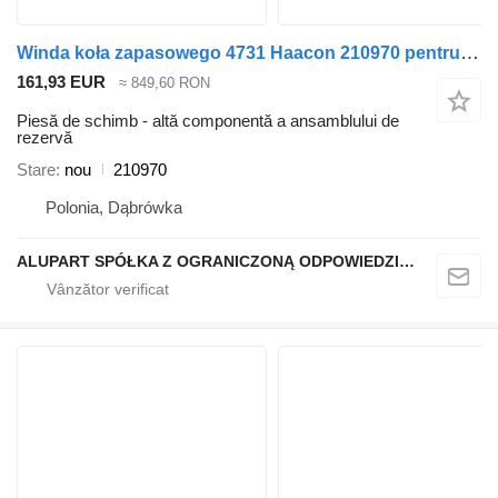
Winda koła zapasowego 4731 Haacon 210970 pentru semiremorcă
161,93 EUR
≈ 849,60 RON
Piesă de schimb - altă componentă a ansamblului de
rezervă
Stare
nou
210970
Polonia, Dąbrówka
ALUPART SPÓŁKA Z OGRANICZONĄ ODPOWIEDZIALNOŚCIĄ