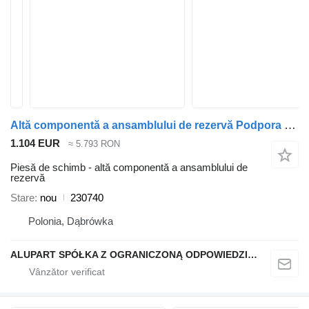
Altă componentă a ansamblului de rezervă Podpora bezpieczeństwa 230740 pentru semiremorcă Haacon
1.104 EUR
≈ 5.793 RON
Piesă de schimb - altă componentă a ansamblului de
rezervă
Stare
nou
230740
Polonia, Dąbrówka
ALUPART SPÓŁKA Z OGRANICZONĄ ODPOWIEDZIALNOŚCIĄ