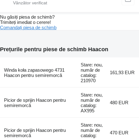
Nu găsiți piesa de schimb?
Trimiteți imediat o cerere!
Comandați piesa de schimb
Prețurile pentru piese de schimb Haacon
Stare: nou,
Winda koła zapasowego 4731
număr de
161,93 EUR
Haacon pentru semiremorcă
catalog:
210970
Stare: nou,
Picior de sprijin Haacon pentru
număr de
480 EUR
semiremorcă
catalog:
AX995
Stare: nou,
Picior de sprijin Haacon pentru
număr de
470 EUR
semiremorcă
catalog: