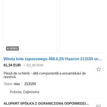
VIDEO
Winda koła zapasowego 468.0,25/ Haacon 213150 uchwyt korby stały Haacon 213150 pentru semiremorcă
61,34 EUR
≈ 321,80 RON
Piesă de schimb - altă componentă a ansamblului de
rezervă
Stare
nou
213150
Polonia, Dąbrówka
ALUPART SPÓŁKA Z OGRANICZONĄ ODPOWIEDZIALNOŚCIĄ