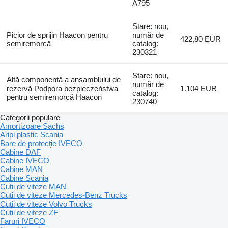
A795
Stare: nou,
Picior de sprijin Haacon pentru
număr de
422,80 EUR
semiremorcă
catalog:
230321
Stare: nou,
Altă componentă a ansamblului de
număr de
rezervă Podpora bezpieczeństwa
1.104 EUR
catalog:
pentru semiremorcă Haacon
230740
Categorii populare
Amortizoare Sachs
Aripi plastic Scania
Bare de protecţie IVECO
Cabine DAF
Cabine IVECO
Cabine MAN
Cabine Scania
Cutii de viteze MAN
Cutii de viteze Mercedes-Benz Trucks
Cutii de viteze Volvo Trucks
Cutii de viteze ZF
Faruri IVECO