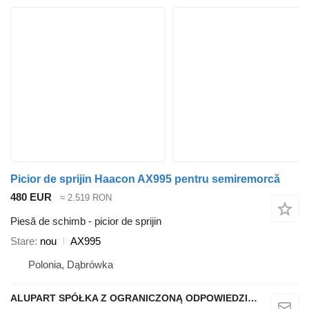
Picior de sprijin Haacon AX995 pentru semiremorcă
480 EUR
≈ 2.519 RON
Piesă de schimb - picior de sprijin
Stare
nou
AX995
Polonia, Dąbrówka
ALUPART SPÓŁKA Z OGRANICZONĄ ODPOWIEDZIALNOŚCIĄ