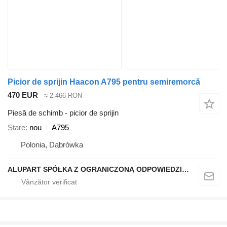
Picior de sprijin Haacon A795 pentru semiremorcă
470 EUR
≈ 2.466 RON
Piesă de schimb - picior de sprijin
Stare
nou
A795
Polonia, Dąbrówka
ALUPART SPÓŁKA Z OGRANICZONĄ ODPOWIEDZIALNOŚCIĄ